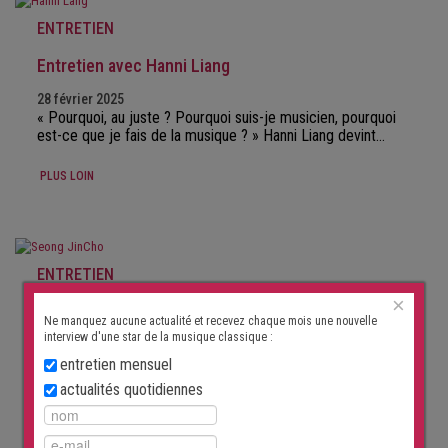
ENTRETIEN
Entretien avec Hanni Liang
28 février 2025
« Pourquoi, au juste ? Pourquoi suis-je musicien, pourquoi
est-ce que je fais de la musique ? » Hanni Liang devint…
PLUS LOIN
ENTRETIEN
×
Interview avec Seong-Jin Cho
Ne manquez aucune actualité et recevez chaque mois une nouvelle
interview d'une star de la musique classique :
31 janvier 2025
« J’essaie de ne pas écouter les enregistrements des
entretien mensuel
autres. » Seong-Jin Cho a acquis une renommée mondiale…
actualités quotidiennes
PLUS LOIN