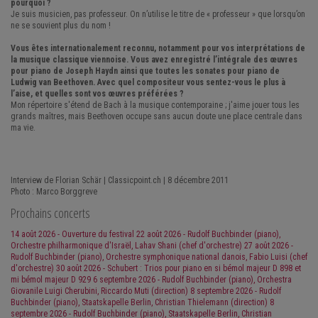
pourquoi ?
Je suis musicien, pas professeur. On n’utilise le titre de « professeur » que lorsqu’on
ne se souvient plus du nom !
Vous êtes internationalement reconnu, notamment pour vos interprétations de
la musique classique viennoise. Vous avez enregistré l’intégrale des œuvres
pour piano de Joseph Haydn ainsi que toutes les sonates pour piano de
Ludwig van Beethoven. Avec quel compositeur vous sentez-vous le plus à
l’aise, et quelles sont vos œuvres préférées ?
Mon répertoire s'étend de Bach à la musique contemporaine ; j'aime jouer tous les
grands maîtres, mais Beethoven occupe sans aucun doute une place centrale dans
ma vie.
Interview de Florian Schär | Classicpoint.ch | 8 décembre 2011
Photo : Marco Borggreve
Prochains concerts
14 août 2026 - Ouverture du festival
22 août 2026 - Rudolf Buchbinder (piano),
Orchestre philharmonique d'Israël, Lahav Shani (chef d'orchestre)
27 août 2026 -
Rudolf Buchbinder (piano), Orchestre symphonique national danois, Fabio Luisi (chef
d'orchestre)
30 août 2026 - Schubert : Trios pour piano en si bémol majeur D 898 et
mi bémol majeur D 929
6 septembre 2026 - Rudolf Buchbinder (piano), Orchestra
Giovanile Luigi Cherubini, Riccardo Muti (direction)
8 septembre 2026 - Rudolf
Buchbinder (piano), Staatskapelle Berlin, Christian Thielemann (direction)
8
septembre 2026 - Rudolf Buchbinder (piano), Staatskapelle Berlin, Christian