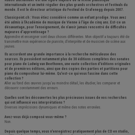
Rudolf Buchbinder est une figure majeure de la scène pianistique
internationale et un invité régulier des plus grands orchestres et festivals du
monde. Il est le directeur artistique du Festival de Grafenegg depuis 2007.
Classicpoint.ch : Vous étiez considéré comme un enfant prodige. Vous avez
été admis à l’Académie de musique de Vienne à l’âge de cinq ans. Est-ce un
désavantage, pour l’enseignement, de n’avoir jamais rencontré de difficultés
majeures d’apprentissage ?
Apprendre et enseigner sont deux choses différentes. Mon objectif a toujours été de
transmettre mon expérience de pianiste, d’interprète et de musicien de scène aux
jeunes.
Ils accordent une grande importance à la recherche méticuleuse des
sources. Ils possèdent notamment plus de 30 éditions complètes des sonates
pour piano de Ludwig van Beethoven, une vaste collection d'éditions originales
et de premières éditions, ainsi que des copies des parties et partitions pour
piano du compositeur lui-même. Qu'est-ce qui vous fascine dans cette
collection ?
Aller au fond des œuvres jusqu'au moindre détail, les étudier, les comparer et
découvrir constamment des erreurs.
Quelles sont les découvertes les plus précieuses issues de vos recherches
qui ont influencé vos interprétations ?
Diverses imprécisions dynamiques et même des notes erronées.
Avez-vous déjà composé vous-même ?
Non.
Depuis quelque temps, vous n'enregistrez pratiquement plus de CD en studio,