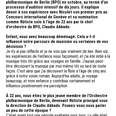
philharmonique de Berlin (BPO) en octobre, au terme d'un
processus d'audition intensif de dix jours. Il explique
devoir à son expérience avec Nicolet son premier prix au
Concours international de Genève et sa nomination
comme flûtiste solo à l'âge de 22 ans par le chef
d'orchestre du BPO, Claudio Abbado.
Enfant, vous avez beaucoup déménagé. Cela a-t-il
influencé votre parcours de musicien ou certaines de vos
décisions ?
Je n'y ai pas réfléchi et je ne vois pas vraiment de lien. Bien sûr,
les expériences de l'enfance nous façonnent, et j'ai été initié à la
musique très tôt grâce aux voyages en famille. J'aurais peut-
être découvert la musique par moi-même tôt ou tard de toute
façon. C’est ainsi que j’ai découvert la flûte à l’âge de cinq ans
grâce à notre voisin romain. Aujourd’hui adulte, je voyage
beaucoup, et mon enfance y contribue certainement et
influence positivement ma perception.
À 22 ans, vous étiez le plus jeune membre de l’Orchestre
philharmonique de Berlin, devenant flûtiste principal sous
la direction de Claudio Abbado. Pouvez-vous nous parler
un peu de cette époque ?
C’était avant tout une période exaltante pour tous. La ville était