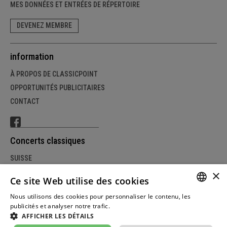
MES DONNÉES ET ENTRÉES DE RÉPERTOIRE
DEVENEZ MEMBRE
information
À PROPOS DE CLASSICPOINT
OPPORTUNITÉS PUBLICITAIRES
CONTACT
Concerts classiques
SUISSE
×
ALLEMAGNE
Ce site Web utilise des cookies
AUTRICHE
Nous utilisons des cookies pour personnaliser le contenu, les
GERM
publicités et analyser notre trafic.
Weitere Informationen
AFFICHER LES DÉTAILS
FRENC
© Copyright classicpoint.net | Conception et réalisation du