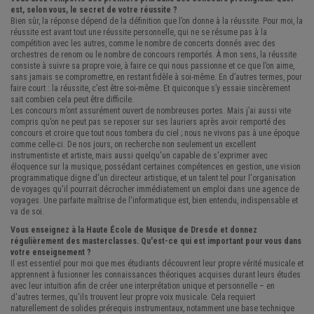
est, selon vous, le secret de votre réussite ?
Bien sûr, la réponse dépend de la définition que l’on donne à la réussite. Pour moi, la
réussite est avant tout une réussite personnelle, qui ne se résume pas à la
compétition avec les autres, comme le nombre de concerts donnés avec des
orchestres de renom ou le nombre de concours remportés. À mon sens, la réussite
consiste à suivre sa propre voie, à faire ce qui nous passionne et ce que l’on aime,
sans jamais se compromettre, en restant fidèle à soi-même. En d’autres termes, pour
faire court : la réussite, c’est être soi-même. Et quiconque s’y essaie sincèrement
sait combien cela peut être difficile.
Les concours m’ont assurément ouvert de nombreuses portes. Mais j’ai aussi vite
compris qu’on ne peut pas se reposer sur ses lauriers après avoir remporté des
concours et croire que tout nous tombera du ciel ; nous ne vivons pas à une époque
comme celle-ci. De nos jours, on recherche non seulement un excellent
instrumentiste et artiste, mais aussi quelqu'un capable de s'exprimer avec
éloquence sur la musique, possédant certaines compétences en gestion, une vision
programmatique digne d'un directeur artistique, et un talent tel pour l'organisation
de voyages qu'il pourrait décrocher immédiatement un emploi dans une agence de
voyages. Une parfaite maîtrise de l'informatique est, bien entendu, indispensable et
va de soi.
Vous enseignez à la Haute École de Musique de Dresde et donnez
régulièrement des masterclasses. Qu'est-ce qui est important pour vous dans
votre enseignement ?
Il est essentiel pour moi que mes étudiants découvrent leur propre vérité musicale et
apprennent à fusionner les connaissances théoriques acquises durant leurs études
avec leur intuition afin de créer une interprétation unique et personnelle – en
d'autres termes, qu'ils trouvent leur propre voix musicale. Cela requiert
naturellement de solides prérequis instrumentaux, notamment une base technique