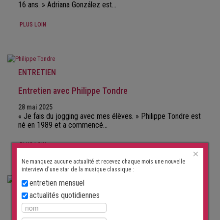
16 ans. » Adriana González est…
PLUS LOIN
ENTRETIEN
Entretien avec Philippe Tondre
28 mai 2025
« Je fais du jogging avec mes élèves. » Philippe Tondre est
né en 1989 et a commencé…
PLUS LOIN
×
Ne manquez aucune actualité et recevez chaque mois une nouvelle
interview d'une star de la musique classique :
entretien mensuel
ENTRETIEN
actualités quotidiennes
Entretien avec Konstantin Krimmel