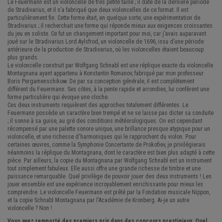
Le Feuermann est un violoncelle de très petite taille ; il date de la dernière période
de Stradivarius, et il n’a fabriqué que deux violoncelles de ce format. Il est
particulièrement fin. Cette forme était, en quelque sorte, une expérimentation de
Stradivarius ; il recherchait une forme qui réponde mieux aux exigences croissantes
du jeu en soliste. Ce fut un changement important pour moi, car j’avais auparavant
joué sur le Stradivarius Lord Aylsfrod, un violoncelle de 1696, issu d’une période
antérieure de la production de Stradivarius, où les violoncelles étaient beaucoup
plus grands.
Le violoncelle construit par Wolfgang Schnabl est une réplique exacte du violoncelle
Montagnana ayant appartenu à Konstantin Romanov, fabriqué par mon professeur
Boris Pergamenschikow. De par sa conception générale, il est complètement
différent du Feuermann. Ses côtes, à la pente rapide et arrondies, lui confèrent une
forme particulière qui évoque une cloche.
Ces deux instruments requièrent des approches totalement différentes. Le
Feuermann possède un caractère bien trempé et ne se laisse pas dicter sa conduite
; il sonne à sa guise, au gré des conditions météorologiques. On est cependant
récompensé par une palette sonore unique, une brillance presque atypique pour un
violoncelle, et une richesse d'harmoniques qui le rapprochent du violon. Pour
certaines œuvres, comme la Symphonie Concertante de Prokofiev, je privilégierais
néanmoins la réplique du Montagnana, dont le caractère est bien plus adapté à cette
pièce. Par ailleurs, la copie du Montagnana par Wolfgang Schnabl est un instrument
tout simplement fabuleux. Elle aussi offre une grande richesse de timbre et une
puissance remarquable. Quel privilège de pouvoir jouer des deux instruments ! Les
jouer ensemble est une expérience incroyablement enrichissante pour mieux les
comprendre. Le violoncelle Feuermann est prêté par la Fondation musicale Nippon,
et la copie Schnabl Montagnana par l'Académie de Kronberg. Ai-je un autre
violoncelle ? Non !
Vous avez remporté des premiers prix dans des concours prestigieux. Quel