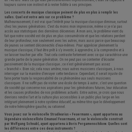
en 140 ans. Mais ce qui était particulièrement impressionnant, c’était sa capacité à
toujours suivre son instinct et à rester fidèle à ses principes.
Les concerts de musique classique peinent de plus en plus à remplir les
salles. Quel est votre avis sur ce problème ?
Malheureusement, il est vrai que l’intérêt pour la musique classique diminue, surtout
chez les jeunes générations. C’est du moins mon impression, même si je n’ai pas
accès aux statistiques des dernières décennies. À mon avis, le problème vient du
fait que notre société est de plus en plus consumériste et que les relations perdent
de leur profondeur, non seulement avec les autres, mais aussi parce que beaucoup
de jeunes se sentent déconnectés d’eux-mêmes. Pour apprécier pleinement la
musique classique, il faut être prêt à s’y investir, à apprendre, à la comprendre et à
se laisser toucher par elle. Tout cela contraste fortement avec ce qui caractérise une
grande partie de la jeune génération. On ne peut pas se contenter d’écouter
passivement de la musique classique ; ce n’est généralement pas assez
« branché ». Bien sûr, cela nous amène, nous autres musiciens classiques, à nous
interroger sur la manière d’enrayer cette tendance. Cependant, il serait injuste de
faire porter toute la responsabilité de ce phénomène aux seuls musiciens
classiques. Il ne suffit pas de visiter une école de temps à autre ; c’est une question
de société qui concerne nos aspirations pour les générations futures, leur éducation
et les causes profondes de nos problèmes actuels. Entre autres, je crois que nous
devrions rendre l’art et la culture plus accessibles à un public plus large en les
intégrant pleinement à notre système éducatif, au même titre que le développement
de notre hémisphère gauche, ou rationnel.
Vous jouez sur le violoncelle Stradivarius « Feuermann », ayant appartenu au
légendaire violoncelliste Emanuel Feuermann, et sur le violoncelle construit
par Wolfgang Schnabl, ayant appartenu à Boris Pergamenschikow. Quelles sont
les différences entre ces deux instruments ?