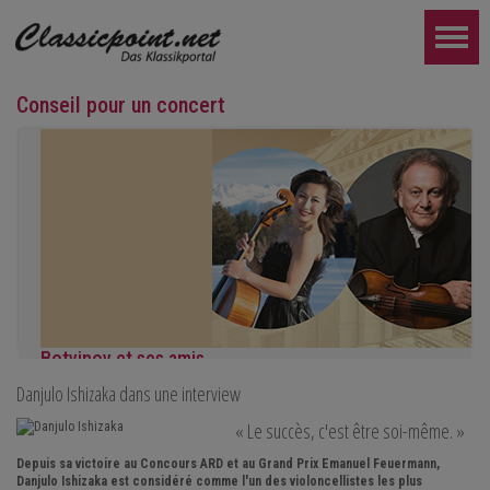
Conseil pour un concert
Botvinov et ses amis
Danjulo Ishizaka dans une interview
5 octobre, Kleine Tonhalle, 19h30 :
Œuvres de Sergueï Rachmaninov, Robert Schumann et Astor Piaz
« Le succès, c'est être soi-même. »
PLUS LOIN...
Depuis sa victoire au Concours ARD et au Grand Prix Emanuel Feuermann,
Danjulo Ishizaka est considéré comme l'un des violoncellistes les plus