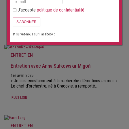
28 avril 2025
« Je privilégie le récital de chant. » Konstantin Krimmel,
J'accepte
politique de confidentialité
artiste germano-roumain…
S'ABONNER
PLUS LOIN
et suivez-nous sur Facebook :
ENTRETIEN
Entretien avec Anna Sułkowska-Migoń
1er avril 2025
« Je suis constamment à la recherche d'émotions en moi. »
Le chef d'orchestre, né à Cracovie, a remporté…
PLUS LOIN
ENTRETIEN