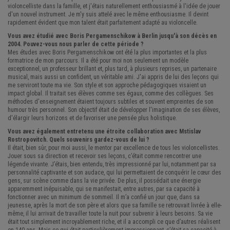
violoncelliste dans la famille, et j'étais naturellement enthousiasmé à l'idée de jouer
d'un nouvel instrument. Je m'y suis attelé avec le même enthousiasme. Il devint
rapidement évident que mon talent était parfaitement adapté au violoncelle.
Vous avez étudié avec Boris Pergamenschikow à Berlin jusqu'à son décès en
2004. Pouvez-vous nous parler de cette période ?
Mes études avec Boris Pergamenschikow ont été la plus importantes et la plus
formatrice de mon parcours. Il a été pour moi non seulement un modèle
exceptionnel, un professeur brillant et, plus tard, à plusieurs reprises, un partenaire
musical, mais aussi un confident, un véritable ami. J'ai appris de lui des leçons qui
me serviront toute ma vie. Son style et son approche pédagogiques visaient un
impact global. Il traitait ses élèves comme ses égaux, comme des collègues. Ses
méthodes d'enseignement étaient toujours subtiles et souvent empreintes de son
humour très personnel. Son objectif était de développer l'imagination de ses élèves,
d'élargir leurs horizons et de favoriser une pensée plus holistique.
Vous avez également entretenu une étroite collaboration avec Mstislav
Rostropovitch. Quels souvenirs gardez-vous de lui ?
Il était, bien sûr, pour moi aussi, le mentor par excellence de tous les violoncellistes.
Jouer sous sa direction et recevoir ses leçons, c’était comme rencontrer une
légende vivante. J’étais, bien entendu, très impressionné par lui, notamment par sa
personnalité captivante et son audace, qui lui permettaient de conquérir le cœur des
gens, sur scène comme dans la vie privée. De plus, il possédait une énergie
apparemment inépuisable, qui se manifestait, entre autres, par sa capacité à
fonctionner avec un minimum de sommeil. Il m’a confié un jour que, dans sa
jeunesse, après la mort de son père et alors que sa famille se retrouvait livrée à elle-
même, il lui arrivait de travailler toute la nuit pour subvenir à leurs besoins. Sa vie
était tout simplement incroyablement riche, et il a accompli ce que d’autres réalisent