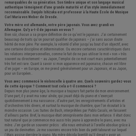
remarquables de sa génération. Son timbre unique et son langage musical
authentique témoignent d'une grande maturité et d'un style immédiatement
reconnaissable. Danjulo Ishizaka est professeur à la Haute École de Musique
Carl Maria von Weber de Dresde.
Votre mère est allemande, votre père japonais. Vous avez grandi en
Allemagne. Qu'y a-t-il de japonais en vous ?
Bien sûr, chacun a sa propre définition de ce qu'est le japonais. J'ai certainement
beaucoup de traits qu'on pourrait qualifier de japonais – j'ai sans aucun doute
hérité de mon père. Par exemple, la volonté d'aller jusqu'au bout d'un objectif, avec
une certaine discipline et détermination. Ou encore certaines caractéristiques dans
les relations interpersonnelles, comme le fait de ne pas utiliser le mot « non » très
souvent ou directement – ​​au Japon, l'emploi de ce mot court mais potentiellement
très fort est rare. Quant à savoir si mon apparence est japonaise, chacun est libre
d'en juger – en Europe, on me prend généralement pour un Japonais, et au Japon,
pour un Européen…
Vous avez commencé le violoncelle à quatre ans. Quels souvenirs gardez-vous
de cette époque ? Comment tout cela a-t-il commencé ?
Depuis mon plus jeune âge, la musique a toujours fait partie de mon environnement.
D'une part, il y avait ma sœur aînée, qui jouait déjà du piano et s'exerçait
quotidiennement à ma naissance ; d'autre part, les enregistrements d'artistes et
d'orchestres très divers, et surtout la musique de chambre, que l'on écoutait à la
moindre occasion. Les Suites de Bach, interprétées par Pablo Casals, en faisaient
d'ailleurs partie. Bref, la musique était omniprésente dans mon enfance. Il était donc
tout naturel que je commence moi aussi très jeune à apprendre le piano, avec ma
mère. J'en garde un souvenir précis : elle nous entraînait à l'oreille absolue grâce à
un jeu de devinettes. Je me souviens encore très bien du petit tabouret sur lequel
j'étais assise derrière le piano. Ma mère décida bientôt qu'il devait y avoir un