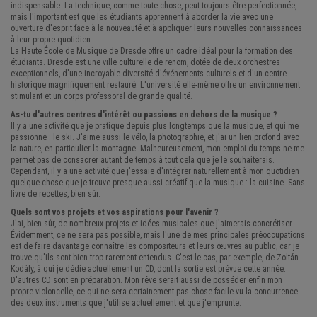
indispensable. La technique, comme toute chose, peut toujours être perfectionnée,
mais l'important est que les étudiants apprennent à aborder la vie avec une
ouverture d'esprit face à la nouveauté et à appliquer leurs nouvelles connaissances
à leur propre quotidien.
La Haute École de Musique de Dresde offre un cadre idéal pour la formation des
étudiants. Dresde est une ville culturelle de renom, dotée de deux orchestres
exceptionnels, d'une incroyable diversité d'événements culturels et d'un centre
historique magnifiquement restauré. L'université elle-même offre un environnement
stimulant et un corps professoral de grande qualité.
As-tu d'autres centres d'intérêt ou passions en dehors de la musique ?
Il y a une activité que je pratique depuis plus longtemps que la musique, et qui me
passionne : le ski. J'aime aussi le vélo, la photographie, et j'ai un lien profond avec
la nature, en particulier la montagne. Malheureusement, mon emploi du temps ne me
permet pas de consacrer autant de temps à tout cela que je le souhaiterais.
Cependant, il y a une activité que j'essaie d'intégrer naturellement à mon quotidien –
quelque chose que je trouve presque aussi créatif que la musique : la cuisine. Sans
livre de recettes, bien sûr.
Quels sont vos projets et vos aspirations pour l'avenir ?
J'ai, bien sûr, de nombreux projets et idées musicales que j'aimerais concrétiser.
Évidemment, ce ne sera pas possible, mais l'une de mes principales préoccupations
est de faire davantage connaître les compositeurs et leurs œuvres au public, car je
trouve qu'ils sont bien trop rarement entendus. C'est le cas, par exemple, de Zoltán
Kodály, à qui je dédie actuellement un CD, dont la sortie est prévue cette année.
D'autres CD sont en préparation. Mon rêve serait aussi de posséder enfin mon
propre violoncelle, ce qui ne sera certainement pas chose facile vu la concurrence
des deux instruments que j'utilise actuellement et que j'emprunte.