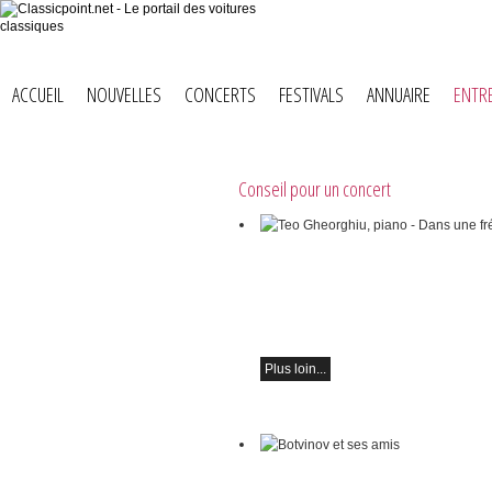
ACCUEIL
NOUVELLES
CONCERTS
FESTIVALS
ANNUAIRE
ENTR
Conseil pour un concert
Teo Gheorghiu, piano - Dans une fréné
floraisons sonores
Récital de piano
le samedi 29 août 2026 à 17h30 à l'Hô
Restaurant Hammer (Suisse)
Plus loin...
Botvinov et ses amis
5 octobre, Kleine Tonhalle, 19h30 :