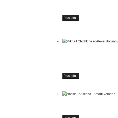
Œuvres de Sergueï Rachmaninov, Rob
Schumann et Astor Piazzolla
Plus loin...
Mikhaïl Chichkine et Alexeï Botvinov
Mikhail Shishkin - Lecture, discussion 
Botvinov - Piano
Dimanche 16 août 2026, 10h30, Hôte
(Suisse)
Plus loin...
classiqueAscona - Arcadi Volodos
Récital de piano
le samedi 19 septembre à 19h30 à As
Plus loin...