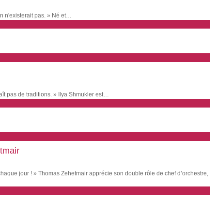
n n'existerait pas. » Né et…
ît pas de traditions. » Ilya Shmukler est…
tmair
aque jour ! » Thomas Zehetmair apprécie son double rôle de chef d’orchestre,