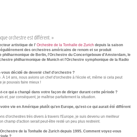
que orchestre est différent. »
cteur artistique de l'
Orchestre de la Tonhalle de Zurich
depuis la saison
ge régulièrement des orchestres américains de renom et se produit
 philharmonique de Berlin, l'Orchestre du Concertgebouw d'Amsterdam, le
rchestre philharmonique de Munich et l'Orchestre symphonique de la Radio
z-vous décidé de devenir chef d'orchestre ?
. À 14 ans, nous avions un chef d'orchestre à l'école et, même si cela peut
e je pouvais faire mieux !
st-ce qui a changé dans votre façon de diriger durant cette période ?
s et, par conséquent, je maîtrise parfaitement la situation.
votre vie en Amérique plutôt qu'en Europe, qu'est-ce qui aurait été différent
ns d'orchestres très divers à travers l'Europe, je suis devenu un meilleur
on champ d'action serait peut-être resté un peu plus restreint.
 l'Orchestre de la Tonhalle de Zurich depuis 1995. Comment voyez-vous
riode ?