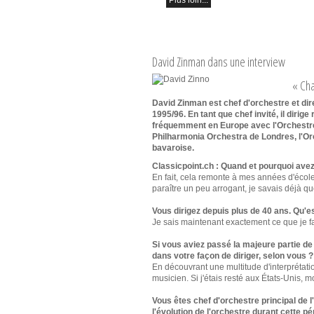
David Zinman dans une interview
« Cha
David Zinman est chef d'orchestre et dire
1995/96. En tant que chef invité, il diri
fréquemment en Europe avec l'Orchestre
Philharmonia Orchestra de Londres, l'O
bavaroise.
Classicpoint.ch : Quand et pourquoi ave
En fait, cela remonte à mes années d'école
paraître un peu arrogant, je savais déjà qu
Vous dirigez depuis plus de 40 ans. Qu'e
Je sais maintenant exactement ce que je fai
Si vous aviez passé la majeure partie de 
dans votre façon de diriger, selon vous ?
En découvrant une multitude d'interprétatio
musicien. Si j'étais resté aux États-Unis, m
Vous êtes chef d'orchestre principal de
l'évolution de l'orchestre durant cette pé