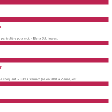
a
s particulière pour moi. » Elena Stikhina est…
th
sque choquant. » Lukas Sternath (né en 2001 à Vienne) est…