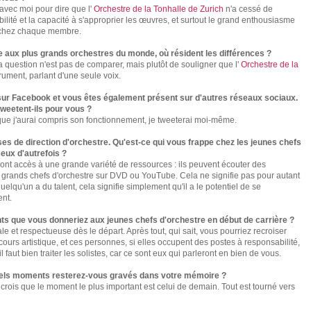
avec moi pour dire que l'
Orchestre de la Tonhalle de Zurich
n'a cessé de
exibilité et la capacité à s'approprier les œuvres, et surtout le grand enthousiasme
s chez chaque membre.
le aux plus grands orchestres du monde, où résident les différences ?
a question n'est pas de comparer, mais plutôt de souligner que l'
Orchestre de la
rument, parlant d'une seule voix.
sur Facebook et vous êtes également présent sur d'autres réseaux sociaux.
weetent-ils pour vous ?
s que j'aurai compris son fonctionnement, je tweeterai moi-même.
 de direction d'orchestre. Qu'est-ce qui vous frappe chez les jeunes chefs
ceux d'autrefois ?
 ont accès à une grande variété de ressources : ils peuvent écouter des
 grands chefs d'orchestre sur DVD ou YouTube. Cela ne signifie pas pour autant
elqu'un a du talent, cela signifie simplement qu'il a le potentiel de se
ent.
nts que vous donneriez aux jeunes chefs d'orchestre en début de carrière ?
ale et respectueuse dès le départ. Après tout, qui sait, vous pourriez recroiser
ours artistique, et ces personnes, si elles occupent des postes à responsabilité,
l faut bien traiter les solistes, car ce sont eux qui parleront en bien de vous.
quels moments resterez-vous gravés dans votre mémoire ?
e crois que le moment le plus important est celui de demain. Tout est tourné vers