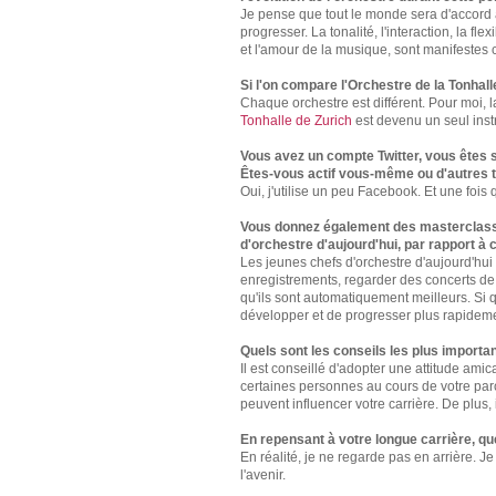
Je pense que tout le monde sera d'accord 
progresser. La tonalité, l'interaction, la fl
et l'amour de la musique, sont manifeste
Si l'on compare l'Orchestre de la Tonhal
Chaque orchestre est différent. Pour moi, l
Tonhalle de Zurich
est devenu un seul inst
Vous avez un compte Twitter, vous êtes 
Êtes-vous actif vous-même ou d'autres t
Oui, j'utilise un peu Facebook. Et une foi
Vous donnez également des masterclasses
d'orchestre d'aujourd'hui, par rapport à 
Les jeunes chefs d'orchestre d'aujourd'hui
enregistrements, regarder des concerts de
qu'ils sont automatiquement meilleurs. Si qu
développer et de progresser plus rapidem
Quels sont les conseils les plus importa
Il est conseillé d'adopter une attitude amic
certaines personnes au cours de votre parc
peuvent influencer votre carrière. De plus, i
En repensant à votre longue carrière, 
En réalité, je ne regarde pas en arrière. J
l'avenir.