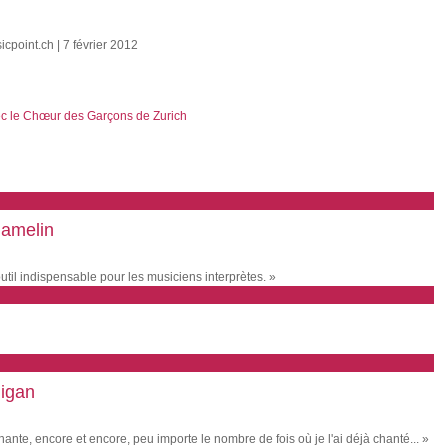
icpoint.ch | 7 février 2012
ec le Chœur des Garçons de Zurich
Hamelin
til indispensable pour les musiciens interprètes. »
nigan
te, encore et encore, peu importe le nombre de fois où je l'ai déjà chanté... »