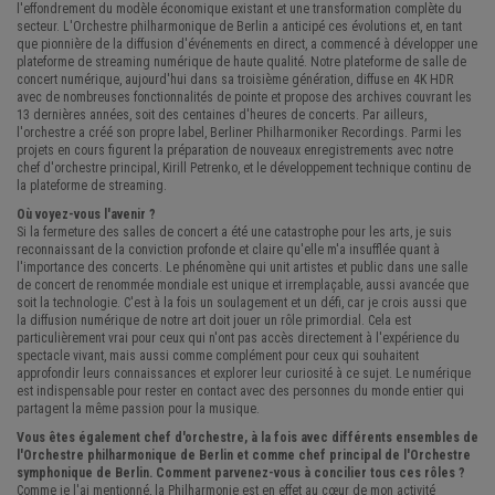
l'effondrement du modèle économique existant et une transformation complète du
secteur. L'Orchestre philharmonique de Berlin a anticipé ces évolutions et, en tant
que pionnière de la diffusion d'événements en direct, a commencé à développer une
plateforme de streaming numérique de haute qualité. Notre plateforme de salle de
concert numérique, aujourd'hui dans sa troisième génération, diffuse en 4K HDR
avec de nombreuses fonctionnalités de pointe et propose des archives couvrant les
13 dernières années, soit des centaines d'heures de concerts. Par ailleurs,
l'orchestre a créé son propre label, Berliner Philharmoniker Recordings. Parmi les
projets en cours figurent la préparation de nouveaux enregistrements avec notre
chef d'orchestre principal, Kirill Petrenko, et le développement technique continu de
la plateforme de streaming.
Où voyez-vous l'avenir ?
Si la fermeture des salles de concert a été une catastrophe pour les arts, je suis
reconnaissant de la conviction profonde et claire qu'elle m'a insufflée quant à
l'importance des concerts. Le phénomène qui unit artistes et public dans une salle
de concert de renommée mondiale est unique et irremplaçable, aussi avancée que
soit la technologie. C'est à la fois un soulagement et un défi, car je crois aussi que
la diffusion numérique de notre art doit jouer un rôle primordial. Cela est
particulièrement vrai pour ceux qui n'ont pas accès directement à l'expérience du
spectacle vivant, mais aussi comme complément pour ceux qui souhaitent
approfondir leurs connaissances et explorer leur curiosité à ce sujet. Le numérique
est indispensable pour rester en contact avec des personnes du monde entier qui
partagent la même passion pour la musique.
Vous êtes également chef d'orchestre, à la fois avec différents ensembles de
l'Orchestre philharmonique de Berlin et comme chef principal de l'Orchestre
symphonique de Berlin. Comment parvenez-vous à concilier tous ces rôles ?
Comme je l'ai mentionné, la Philharmonie est en effet au cœur de mon activité