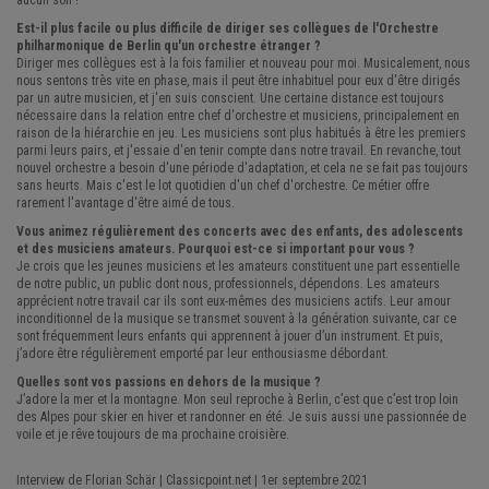
aucun son !
Est-il plus facile ou plus difficile de diriger ses collègues de l'Orchestre
philharmonique de Berlin qu'un orchestre étranger ?
Diriger mes collègues est à la fois familier et nouveau pour moi. Musicalement, nous
nous sentons très vite en phase, mais il peut être inhabituel pour eux d'être dirigés
par un autre musicien, et j'en suis conscient. Une certaine distance est toujours
nécessaire dans la relation entre chef d'orchestre et musiciens, principalement en
raison de la hiérarchie en jeu. Les musiciens sont plus habitués à être les premiers
parmi leurs pairs, et j'essaie d'en tenir compte dans notre travail. En revanche, tout
nouvel orchestre a besoin d'une période d'adaptation, et cela ne se fait pas toujours
sans heurts. Mais c'est le lot quotidien d'un chef d'orchestre. Ce métier offre
rarement l'avantage d'être aimé de tous.
Vous animez régulièrement des concerts avec des enfants, des adolescents
et des musiciens amateurs. Pourquoi est-ce si important pour vous ?
Je crois que les jeunes musiciens et les amateurs constituent une part essentielle
de notre public, un public dont nous, professionnels, dépendons. Les amateurs
apprécient notre travail car ils sont eux-mêmes des musiciens actifs. Leur amour
inconditionnel de la musique se transmet souvent à la génération suivante, car ce
sont fréquemment leurs enfants qui apprennent à jouer d’un instrument. Et puis,
j’adore être régulièrement emporté par leur enthousiasme débordant.
Quelles sont vos passions en dehors de la musique ?
J’adore la mer et la montagne. Mon seul reproche à Berlin, c’est que c’est trop loin
des Alpes pour skier en hiver et randonner en été. Je suis aussi une passionnée de
voile et je rêve toujours de ma prochaine croisière.
Interview de Florian Schär | Classicpoint.net | 1er septembre 2021