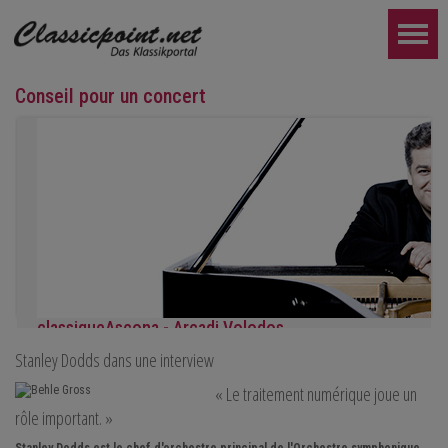
Conseil pour un concert
classiqueAscona - Arcadi Volodos
Stanley Dodds dans une interview
Récital de piano
le samedi 19 septembre à 19h30 à Ascona
« Le traitement numérique joue un
PLUS LOIN...
rôle important. »