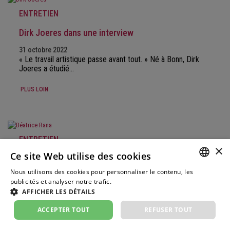
ENTRETIEN
Dirk Joeres dans une interview
31 octobre 2022
« Le travail artistique passe avant tout. » Né à Bonn, Dirk
Joeres a étudié…
PLUS LOIN
ENTRETIEN
×
Ce site Web utilise des cookies
Béatrice Rana dans une interview
Nous utilisons des cookies pour personnaliser le contenu, les
3 octobre 2022
GERM
publicités et analyser notre trafic.
Weitere Informationen
« La musique, c'est ma vie. » Issue d'une famille de
AFFICHER LES DÉTAILS
musiciens, Beatrice Rana a joué…
FRENC
ACCEPTER TOUT
REFUSER TOUT
ITALIA
PLUS LOIN