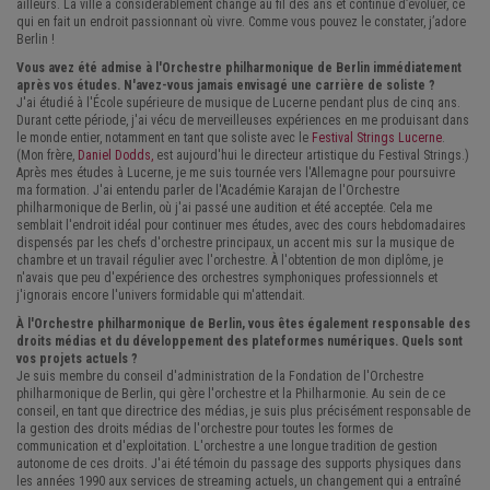
ailleurs. La ville a considérablement changé au fil des ans et continue d’évoluer, ce
qui en fait un endroit passionnant où vivre. Comme vous pouvez le constater, j’adore
Berlin !
Vous avez été admise à l'Orchestre philharmonique de Berlin immédiatement
après vos études. N'avez-vous jamais envisagé une carrière de soliste ?
J'ai étudié à l'École supérieure de musique de Lucerne pendant plus de cinq ans.
Durant cette période, j'ai vécu de merveilleuses expériences en me produisant dans
le monde entier, notamment en tant que soliste avec le
Festival Strings Lucerne
.
(Mon frère,
Daniel Dodds,
est aujourd'hui le directeur artistique du Festival Strings.)
Après mes études à Lucerne, je me suis tournée vers l'Allemagne pour poursuivre
ma formation. J'ai entendu parler de l'Académie Karajan de l'Orchestre
philharmonique de Berlin, où j'ai passé une audition et été acceptée. Cela me
semblait l'endroit idéal pour continuer mes études, avec des cours hebdomadaires
dispensés par les chefs d'orchestre principaux, un accent mis sur la musique de
chambre et un travail régulier avec l'orchestre. À l'obtention de mon diplôme, je
n'avais que peu d'expérience des orchestres symphoniques professionnels et
j'ignorais encore l'univers formidable qui m'attendait.
À l'Orchestre philharmonique de Berlin, vous êtes également responsable des
droits médias et du développement des plateformes numériques. Quels sont
vos projets actuels ?
Je suis membre du conseil d'administration de la Fondation de l'Orchestre
philharmonique de Berlin, qui gère l'orchestre et la Philharmonie. Au sein de ce
conseil, en tant que directrice des médias, je suis plus précisément responsable de
la gestion des droits médias de l'orchestre pour toutes les formes de
communication et d'exploitation. L'orchestre a une longue tradition de gestion
autonome de ces droits. J'ai été témoin du passage des supports physiques dans
les années 1990 aux services de streaming actuels, un changement qui a entraîné