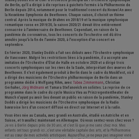
Stanley Dodds est le chef d'orchestre principal de l'Orchestre symphonique
de Berlin, qu'il a dirigé à dix reprises à guichets fermés à la Philharmonie de
Berlin depuis 2014, notamment pour le traditionnel concert du Nouvel An avec
la Neuvième Symphonie de Beethoven. Chaque saison, il choisit un thème
central. Après la musique de Brahms en 2018/19 et la musique symphonique
romantique russe en 2019/20, la saison 2020/21 devait être entièrement
consacrée à l'anniversaire de Beethoven. Cependant, en raison de la
pandémie de coronavirus, tous les concerts de l'orchestre ont dû être
annulés jusqu'à la fin de l'année 2020, à l'exception d'un concert en
septembre.
En février 2020, Stanley Dodds a fait ses débuts avec l'Orchestre symphonique
de Vancouver. Malgré les restrictions liées à la pandémie, il a accepté une
invitation de l'Orchestre d'État de Halle en octobre 2020 et a dirigé trois
concerts symphoniques sur les rives de la Saale, interprétant des œuvres de
Beethoven. Il s'est également produit à Berlin dans le cadre du Musikfest, où il
a dirigé des musiciens de l'Orchestre philharmonique de Berlin dans un
programme dédié à Wolfgang Rihm, avec
Tabea Zimmermann
, Christian
Gerhaher,
Jörg Widmann
et Tamara Stefanovich en solistes. La reprise de ce
programme dans le cadre du cycle Musica Viva au Prinzregententheater de
Munich n'ayant pu avoir lieu devant un public en raison de la pandémie, Stanley
Dodds a dirigé les musiciens de l'Orchestre symphonique de la Radio
bavaroise lors d'un concert diffusé en direct sur Internet et à la radio.
Vous êtes née au Canada, avez grandi en Australie, étudié en Autriche et en
Suisse, et travaillez maintenant en Allemagne. Où vous sentez-vous chez vous ?
Je vis à Berlin depuis près de 30 ans, et c’est là que je me sens chez moi. Mes
enfants ont tous grandi ici ; c’est une véritable capitale des arts, et la Philharmonie
est au cœur de mes activités artistiques. Aujourd’hui, je ne peux pas imaginer vivre