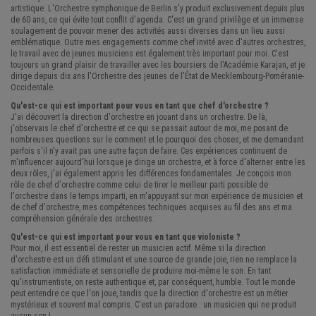
artistique. L'Orchestre symphonique de Berlin s'y produit exclusivement depuis plus
de 60 ans, ce qui évite tout conflit d'agenda. C'est un grand privilège et un immense
soulagement de pouvoir mener des activités aussi diverses dans un lieu aussi
emblématique. Outre mes engagements comme chef invité avec d'autres orchestres,
le travail avec de jeunes musiciens est également très important pour moi. C'est
toujours un grand plaisir de travailler avec les boursiers de l'Académie Karajan, et je
dirige depuis dix ans l'Orchestre des jeunes de l'État de Mecklembourg-Poméranie-
Occidentale.
Qu'est-ce qui est important pour vous en tant que chef d'orchestre ?
J'ai découvert la direction d'orchestre en jouant dans un orchestre. De là,
j'observais le chef d'orchestre et ce qui se passait autour de moi, me posant de
nombreuses questions sur le comment et le pourquoi des choses, et me demandant
parfois s'il n'y avait pas une autre façon de faire. Ces expériences continuent de
m'influencer aujourd'hui lorsque je dirige un orchestre, et à force d'alterner entre les
deux rôles, j'ai également appris les différences fondamentales. Je conçois mon
rôle de chef d'orchestre comme celui de tirer le meilleur parti possible de
l'orchestre dans le temps imparti, en m'appuyant sur mon expérience de musicien et
de chef d'orchestre, mes compétences techniques acquises au fil des ans et ma
compréhension générale des orchestres.
Qu'est-ce qui est important pour vous en tant que violoniste ?
Pour moi, il est essentiel de rester un musicien actif. Même si la direction
d'orchestre est un défi stimulant et une source de grande joie, rien ne remplace la
satisfaction immédiate et sensorielle de produire moi-même le son. En tant
qu'instrumentiste, on reste authentique et, par conséquent, humble. Tout le monde
peut entendre ce que l'on joue, tandis que la direction d'orchestre est un métier
mystérieux et souvent mal compris. C'est un paradoxe : un musicien qui ne produit