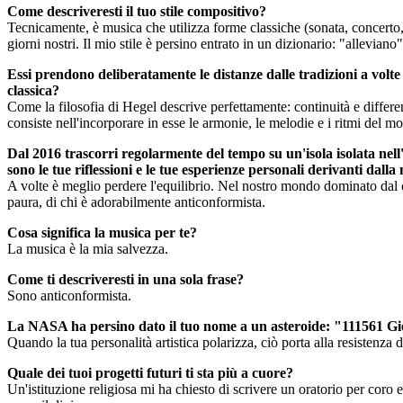
Come descriveresti il ​​tuo stile compositivo?
Tecnicamente, è musica che utilizza forme classiche (sonata, concerto,
giorni nostri. Il mio stile è persino entrato in un dizionario: "alleviano"
Essi prendono deliberatamente le distanze dalle tradizioni a volte
classica?
Come la filosofia di Hegel descrive perfettamente: continuità e differe
consiste nell'incorporare in esse le armonie, le melodie e i ritmi del m
Dal 2016 trascorri regolarmente del tempo su un'isola isolata nell
sono le tue riflessioni e le tue esperienze personali derivanti dall
A volte è meglio perdere l'equilibrio. Nel nostro mondo dominato dal 
paura, di chi è adorabilmente anticonformista.
Cosa significa la musica per te?
La musica è la mia salvezza.
Come ti descriveresti in una sola frase?
Sono anticonformista.
La NASA ha persino dato il tuo nome a un asteroide: "111561 Gi
Quando la tua personalità artistica polarizza, ciò porta alla resistenza d
Quale dei tuoi progetti futuri ti sta più a cuore?
Un'istituzione religiosa mi ha chiesto di scrivere un oratorio per coro