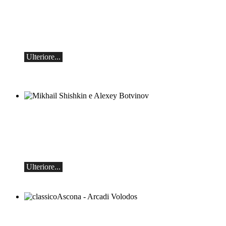
Botvinov e amici
5 ottobre, Kleine Tonhalle, 19:30:
Opere di Sergei Rachmaninoff, Robert
Schumann e Astor Piazzolla
Ulteriore...
Mikhail Shishkin e Alexey Botvinov
Mikhail Shishkin - Lettura, discussione e
Alexey Botvinov - Pianoforte
Domenica 16 agosto 2026, ore 10:30,
Hotel Hammer (Svizzera)
Ulteriore...
classicoAscona - Arcadi Volodos
Recital di pianoforte