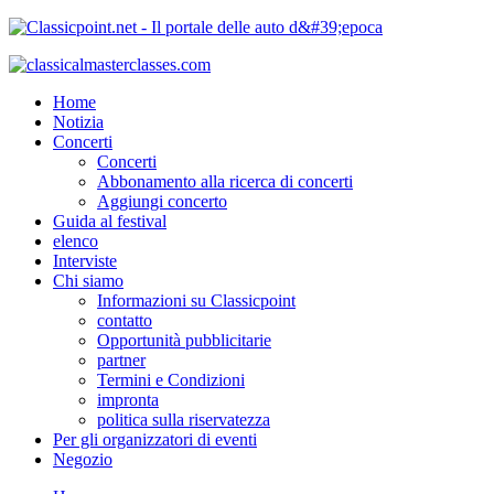
Home
Notizia
Concerti
Concerti
Abbonamento alla ricerca di concerti
Aggiungi concerto
Guida al festival
elenco
Interviste
Chi siamo
Informazioni su Classicpoint
contatto
Opportunità pubblicitarie
partner
Termini e Condizioni
impronta
politica sulla riservatezza
Per gli organizzatori di eventi
Negozio