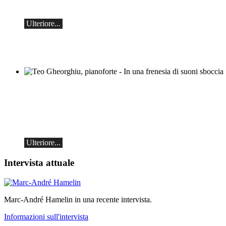
sabato 19 settembre alle 19:30 ad Ascona.
Ulteriore...
Teo Gheorghiu, pianoforte - In una
frenesia di suoni sboccia
Recital pianistico
sabato 29 agosto 2026, ore 17:30 presso
l'Hotel Ristorante Hammer (Svizzera)
Ulteriore...
Intervista attuale
Marc-André Hamelin in una recente intervista.
Informazioni sull'intervista