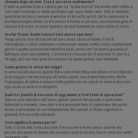
ritrovata dopo sei anni. Cosa è successo esattamente?
È stato un periodo triste e solitario per me; "la mia musica" era avvolta nella nebbia e
sono stato ricoverato in istituti psichiatrici per quasi dodici anni. Tutto è cambiato
quando ho iniziato a suonare al wine bar di Riccardo, ed è lì che ho conosciuto la
mia futura moglie, Gillian. La mia musica è tornata e con essa, una rinnovata gioia di
suonare e di vivere. Ci siamo sposati e da quel momento mi sono sentito al sicuro.
Ora hai 73 anni. Quanti concerti tieni ancora ogni anno?
Tengo ancora circa 30 concerti all'anno, alcuni anche all'estero, il che è
meraviglioso, e vorrei continuare a suonare per sempre. Inoltre, suono regolarmente
per tre o quattro associazioni benefiche locali, anche con l'orchestra giovanile di
Bellingen, dove sono mentore. L'orchestra è cresciuta da 15 musicisti 12 anni fa a
90 oggi, ed è una vera gioia fare musica con questi giovani così stimolanti.
Come gestisci lo stress dei viaggi?
In aereo ascolto musica, guardo film e sono molto felice che Gillian e il mio figliastro
Scott viaggino con me ovunque all'estero, quindi sono trattato benissimo. Anche
l'equipaggio di cabina è sempre molto gentile con me, quindi mi sento molto a mio
agio anche in aereo o in aeroporto.
Quali tra i pianisti di successo di oggi ammiri e trovi fonte di ispirazione?
Sono un vero romantico nell'animo, quindi i pianisti del passato, in particolare
Rubinstein e Horowitz, sono stati la mia principale fonte di ispirazione. Ma anche
Kissin, e ad esempio le sue interpretazioni dei concerti di Chopin registrate in
gioventù, le trovo molto stimolanti.
Cosa significa la musica per te?
Tutto. È la mia vita, la mia passione, il mio essere e la mia amica. Quando ero
piccolo, mio ​​padre mi diceva che se avessi avuto la musica, non mi sarei mai sentito
veramente solo.