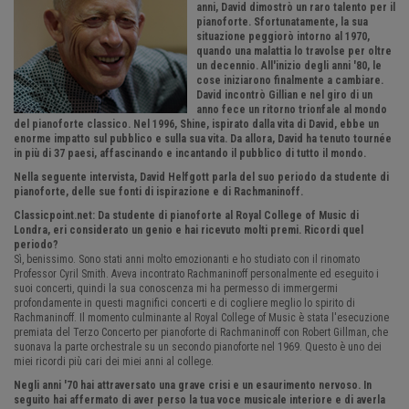
anni, David dimostrò un raro talento per il
pianoforte. Sfortunatamente, la sua
situazione peggiorò intorno al 1970,
quando una malattia lo travolse per oltre
un decennio. All'inizio degli anni '80, le
cose iniziarono finalmente a cambiare.
David incontrò Gillian e nel giro di un
anno fece un ritorno trionfale al mondo
del pianoforte classico. Nel 1996, Shine, ispirato dalla vita di David, ebbe un
enorme impatto sul pubblico e sulla sua vita. Da allora, David ha tenuto tournée
in più di 37 paesi, affascinando e incantando il pubblico di tutto il mondo.
Nella seguente intervista, David Helfgott parla del suo periodo da studente di
pianoforte, delle sue fonti di ispirazione e di Rachmaninoff.
Classicpoint.net: Da studente di pianoforte al Royal College of Music di
Londra, eri considerato un genio e hai ricevuto molti premi. Ricordi quel
periodo?
Sì, benissimo. Sono stati anni molto emozionanti e ho studiato con il rinomato
Professor Cyril Smith. Aveva incontrato Rachmaninoff personalmente ed eseguito i
suoi concerti, quindi la sua conoscenza mi ha permesso di immergermi
profondamente in questi magnifici concerti e di cogliere meglio lo spirito di
Rachmaninoff. Il momento culminante al Royal College of Music è stata l'esecuzione
premiata del Terzo Concerto per pianoforte di Rachmaninoff con Robert Gillman, che
suonava la parte orchestrale su un secondo pianoforte nel 1969. Questo è uno dei
miei ricordi più cari dei miei anni al college.
Negli anni '70 hai attraversato una grave crisi e un esaurimento nervoso. In
seguito hai affermato di aver perso la tua voce musicale interiore e di averla