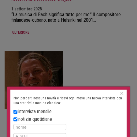
1 settembre 2025
“La musica di Bach significa tutto per me.” Il compositore
finlandese-cubano, nato a Helsinki nel 2001…
ULTERIORE
×
Non perderti nessuna novità e ricevi ogni mese una nuova intervista con
una star della musica classica:
intervista mensile
COLLOQUIO
notizie quotidiane
Intervista con Nathan Henninger
1 agosto 2025