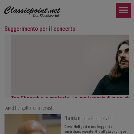
Suggerimento per il concerto
Teo Gheorghiu, pianoforte - In una frenesia di suoni sbo
David Helfgott in un'intervista
Recital pianistico
sabato 29 agosto 2026, ore 17:30 presso l'Hotel Ristorante Ham
"La mia musica è la mia vita."
ULTERIORE...
David Helfgott è una leggenda
australiana vivente. Già all'età di cinque