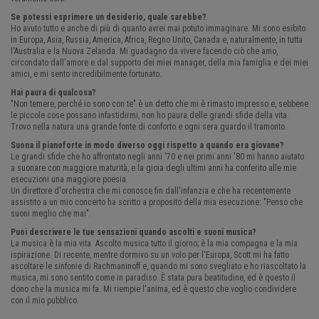
Se potessi esprimere un desiderio, quale sarebbe?
Ho avuto tutto e anche di più di quanto avrei mai potuto immaginare. Mi sono esibito
in Europa, Asia, Russia, America, Africa, Regno Unito, Canada e, naturalmente, in tutta
l'Australia e la Nuova Zelanda. Mi guadagno da vivere facendo ciò che amo,
circondato dall'amore e dal supporto dei miei manager, della mia famiglia e dei miei
amici, e mi sento incredibilmente fortunato.
Hai paura di qualcosa?
"Non temere, perché io sono con te" è un detto che mi è rimasto impresso e, sebbene
le piccole cose possano infastidirmi, non ho paura delle grandi sfide della vita.
Trovo nella natura una grande fonte di conforto e ogni sera guardo il tramonto.
Suona il pianoforte in modo diverso oggi rispetto a quando era giovane?
Le grandi sfide che ho affrontato negli anni '70 e nei primi anni '80 mi hanno aiutato
a suonare con maggiore maturità, e la gioia degli ultimi anni ha conferito alle mie
esecuzioni una maggiore poesia.
Un direttore d'orchestra che mi conosce fin dall'infanzia e che ha recentemente
assistito a un mio concerto ha scritto a proposito della mia esecuzione: "Penso che
suoni meglio che mai".
Puoi descrivere le tue sensazioni quando ascolti e suoni musica?
La musica è la mia vita. Ascolto musica tutto il giorno; è la mia compagna e la mia
ispirazione. Di recente, mentre dormivo su un volo per l'Europa, Scott mi ha fatto
ascoltare le sinfonie di Rachmaninoff e, quando mi sono svegliato e ho riascoltato la
musica, mi sono sentito come in paradiso. È stata pura beatitudine, ed è questo il
dono che la musica mi fa. Mi riempie l'anima, ed è questo che voglio condividere
con il mio pubblico.