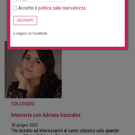
“Ciò che mi interessa di più è la buona narrazione.” Il
Accetto il
politica sulla riservatezza
compositore canadese…
ISCRIVITI
ULTERIORE
e seguici su Facebook:
COLLOQUIO
Intervista con Adriana Gonzalez
30 giugno 2025
"Ho iniziato ad interessarmi al canto classico solo quando