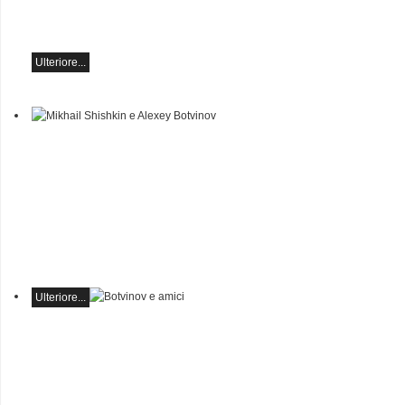
sabato 19 settembre alle
19:30 ad Ascona.
Ulteriore...
Mikhail Shishkin e Alexey
Botvinov
Mikhail Shishkin - Lettura,
discussione e Alexey
Botvinov - Pianoforte
Domenica 16 agosto 2026,
ore 10:30, Hotel Hammer
(Svizzera)
Ulteriore...
Botvinov e amici
5 ottobre, Kleine Tonhalle,
19:30:
Opere di Sergei
Rachmaninoff, Robert