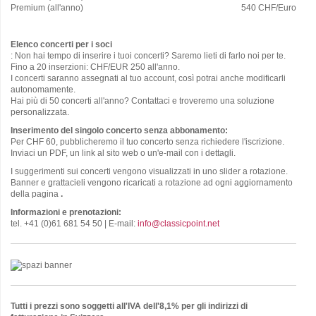
Premium (all'anno)
540 CHF/Euro
Elenco concerti per i soci
: Non hai tempo di inserire i tuoi concerti? Saremo lieti di farlo noi per te.
Fino a 20 inserzioni: CHF/EUR 250 all'anno.
I concerti saranno assegnati al tuo account, così potrai anche modificarli
autonomamente.
Hai più di 50 concerti all'anno? Contattaci e troveremo una soluzione
personalizzata.
Inserimento del singolo concerto senza abbonamento:
Per CHF 60, pubblicheremo il tuo concerto senza richiedere l'iscrizione.
Inviaci un PDF, un link al sito web o un'e-mail con i dettagli.
I suggerimenti sui concerti vengono visualizzati in uno slider a rotazione.
Banner e grattacieli vengono ricaricati a rotazione ad ogni aggiornamento
della pagina
.
Informazioni e prenotazioni:
tel. +41 (0)61 681 54 50 | E-mail:
info@classicpoint.net
Tutti i prezzi sono soggetti all'IVA dell'8,1% per gli indirizzi di