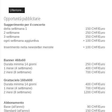
Schumann e Astor Piazzolla
Ulteriore...
Opportunità pubblicitarie
Suggerimento per il concerto
della settimana 1
150 CHF/Euro
2 settimane
250 CHF/Euro
3 settimane
350 CHF/Euro
ogni settimana aggiuntiva
+ 100 CHF/Euro
Inserimento nella newsletter mensile
+ 100 CHF/Euro
Banner 468x60
Durata minima 14 giorni
250 CHF/Euro
1 mese (4 settimane)
400 CHF/Euro
2 mesi (8 settimane)
700 CHF/Euro
Grattacielo 160x600
Durata minima 14 giorni
400 CHF/Euro
1 mese (4 settimane)
700 CHF/Euro
2 mesi (8 settimane)
1200 CHF/Euro
Abbonamento
Base (all'anno)
90 CHF/Euro
Standard (all'anno)
150 CHF/Euro