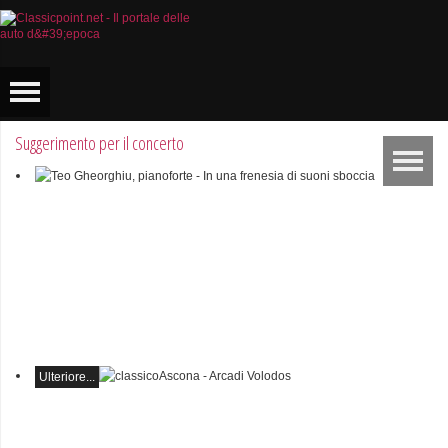
Suggerimento per il concerto
Teo Gheorghiu, pianoforte -
In una frenesia di suoni
sboccia
Recital pianistico
sabato 29 agosto 2026, ore
17:30 presso l'Hotel
Ristorante Hammer
(Svizzera)
Ulteriore...
classicoAscona -
Arcadi Volodos
Recital di pianoforte