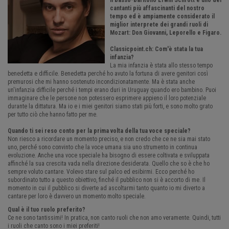
Il basso-baritono Erwin Schrott è uno dei
cantanti più affascinanti del nostro
tempo ed è ampiamente considerato il
miglior interprete dei grandi ruoli di
Mozart: Don Giovanni, Leporello e Figaro.
Classicpoint.ch: Com'è stata la tua
infanzia?
La mia infanzia è stata allo stesso tempo
benedetta e difficile. Benedetta perché ho avuto la fortuna di avere genitori così
premurosi che mi hanno sostenuto incondizionatamente. Ma è stata anche
un'infanzia difficile perché i tempi erano duri in Uruguay quando ero bambino. Puoi
immaginare che le persone non potessero esprimere appieno il loro potenziale
durante la dittatura. Ma io e i miei genitori siamo stati più forti, e sono molto grato
per tutto ciò che hanno fatto per me.
Quando ti sei reso conto per la prima volta della tua voce speciale?
Non riesco a ricordare un momento preciso, e non credo che ce ne sia mai stato
uno, perché sono convinto che la voce umana sia uno strumento in continua
evoluzione. Anche una voce speciale ha bisogno di essere coltivata e sviluppata
affinché la sua crescita vada nella direzione desiderata. Quello che so è che ho
sempre voluto cantare. Volevo stare sul palco ed esibirmi. Ecco perché ho
subordinato tutto a questo obiettivo, finché il pubblico non si è accorto di me. Il
momento in cui il pubblico si diverte ad ascoltarmi tanto quanto io mi diverto a
cantare per loro è davvero un momento molto speciale.
Qual è il tuo ruolo preferito?
Ce ne sono tantissimi! In pratica, non canto ruoli che non amo veramente. Quindi, tutti
i ruoli che canto sono i miei preferiti!