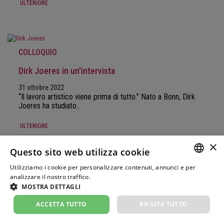
ULTERIORE
COLLOQUIO
Dirk Joeres in un'intervista
31 ottobre 2022
“Il lavoro artistico viene prima di tutto.” Nato a Bonn, Dirk
Joeres ha studiato..
ULTERIORE
×
Questo sito web utilizza cookie
Utilizziamo i cookie per personalizzare contenuti, annunci e per
COLLOQUIO
GERM
analizzare il nostro traffico.
Weitere Informationen
MOSTRA DETTAGLI
FRENC
Beatrice Rana in un'intervista
ACCETTA TUTTO
RIFIUTA TUTTO
ITALIA
3 ottobre 2022
"La musica è vita per me." Nata in una famiglia di musicisti,