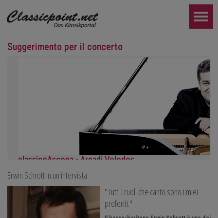
Suggerimento per il concerto
classicoAscona - Arcadi Volodos
Erwin Schrott in un'intervista
Recital di pianoforte
sabato 19 settembre alle 19:30 ad Ascona.
"Tutti i ruoli che canto sono i miei
ULTERIORE...
preferiti."