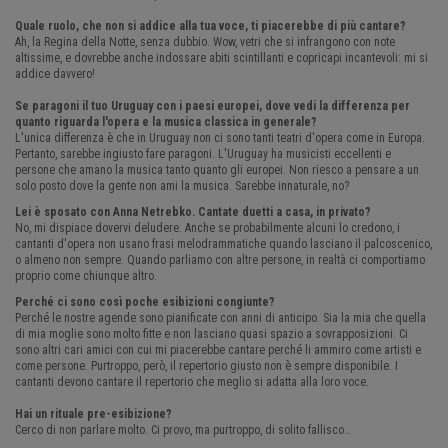
Quale ruolo, che non si addice alla tua voce, ti piacerebbe di più cantare?
Ah, la Regina della Notte, senza dubbio. Wow, vetri che si infrangono con note
altissime, e dovrebbe anche indossare abiti scintillanti e copricapi incantevoli: mi si
addice davvero!
Se paragoni il tuo Uruguay con i paesi europei, dove vedi la differenza per
quanto riguarda l'opera e la musica classica in generale?
L'unica differenza è che in Uruguay non ci sono tanti teatri d'opera come in Europa.
Pertanto, sarebbe ingiusto fare paragoni. L'Uruguay ha musicisti eccellenti e
persone che amano la musica tanto quanto gli europei. Non riesco a pensare a un
solo posto dove la gente non ami la musica. Sarebbe innaturale, no?
Lei è sposato con Anna Netrebko. Cantate duetti a casa, in privato?
No, mi dispiace dovervi deludere. Anche se probabilmente alcuni lo credono, i
cantanti d'opera non usano frasi melodrammatiche quando lasciano il palcoscenico,
o almeno non sempre. Quando parliamo con altre persone, in realtà ci comportiamo
proprio come chiunque altro.
Perché ci sono così poche esibizioni congiunte?
Perché le nostre agende sono pianificate con anni di anticipo. Sia la mia che quella
di mia moglie sono molto fitte e non lasciano quasi spazio a sovrapposizioni. Ci
sono altri cari amici con cui mi piacerebbe cantare perché li ammiro come artisti e
come persone. Purtroppo, però, il repertorio giusto non è sempre disponibile. I
cantanti devono cantare il repertorio che meglio si adatta alla loro voce.
Hai un rituale pre-esibizione?
Cerco di non parlare molto. Ci provo, ma purtroppo, di solito fallisco…