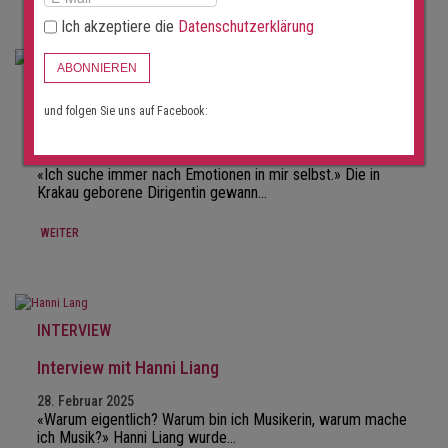
Ich akzeptiere die
Datenschutzerklärung
ABONNIEREN
INTERVIEW
und folgen Sie uns auf Facebook:
Interview mit Anna Sułkowska-Migoń
01. April 2025
«Ich suche immer nach Emotionen in mir selbst.» Die in
Krakau geborene Dirigentin gewann…
WEITER
INTERVIEW
Interview mit Hanni Liang
28. Februar 2025
«Warum eigentlich? Warum bin ich Musikerin, warum mache
ich Musik?» Hanni Liang wurde…