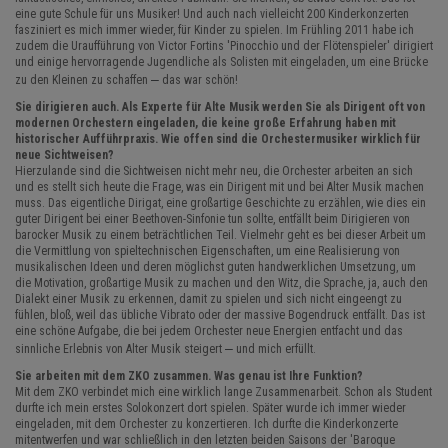
eine gute Schule für uns Musiker! Und auch nach vielleicht 200 Kinderkonzerten
fasziniert es mich immer wieder, für Kinder zu spielen. Im Frühling 2011 habe ich
zudem die Uraufführung von Victor Fortins 'Pinocchio und der Flötenspieler' dirigiert
und einige hervorragende Jugendliche als Solisten mit eingeladen, um eine Brücke
–
zu den Kleinen zu schaffen
das war schön!
Sie dirigieren auch. Als Experte für Alte Musik werden Sie als Dirigent oft von
modernen Orchestern eingeladen, die keine große Erfahrung haben mit
historischer Aufführpraxis. Wie offen sind die Orchestermusiker wirklich für
neue Sichtweisen?
Hierzulande sind die Sichtweisen nicht mehr neu, die Orchester arbeiten an sich
und es stellt sich heute die Frage, was ein Dirigent mit und bei Alter Musik machen
muss. Das eigentliche Dirigat, eine großartige Geschichte zu erzählen, wie dies ein
guter Dirigent bei einer Beethoven-Sinfonie tun sollte, entfällt beim Dirigieren von
barocker Musik zu einem beträchtlichen Teil. Vielmehr geht es bei dieser Arbeit um
die Vermittlung von spieltechnischen Eigenschaften, um eine Realisierung von
musikalischen Ideen und deren möglichst guten handwerklichen Umsetzung, um
die Motivation, großartige Musik zu machen und den Witz, die Sprache, ja, auch den
Dialekt einer Musik zu erkennen, damit zu spielen und sich nicht eingeengt zu
fühlen, bloß, weil das übliche Vibrato oder der massive Bogendruck entfällt. Das ist
eine schöne Aufgabe, die bei jedem Orchester neue Energien entfacht und das
–
sinnliche Erlebnis von Alter Musik steigert
und mich erfüllt.
Sie arbeiten mit dem ZKO zusammen. Was genau ist Ihre Funktion?
Mit dem ZKO verbindet mich eine wirklich lange Zusammenarbeit. Schon als Student
durfte ich mein erstes Solokonzert dort spielen. Später wurde ich immer wieder
eingeladen, mit dem Orchester zu konzertieren. Ich durfte die Kinderkonzerte
mitentwerfen und war schließlich in den letzten beiden Saisons der 'Baroque