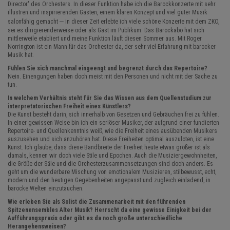
Director' des Orchesters. In dieser Funktion habe ich die Barockkonzerte mit sehr
illustren und inspirierenden Gästen, einem klaren Konzept und viel guter Musik
–
salonfähig gemacht
in dieser Zeit erlebte ich viele schöne Konzerte mit dem ZKO,
sei es dirigierenderweise oder als Gast im Publikum. Das Barockabo hat sich
mittlerweile etabliert und meine Funktion läuft diesen Sommer aus. Mit Roger
Norrington ist ein Mann für das Orchester da, der sehr viel Erfahrung mit barocker
Musik hat.
Fühlen Sie sich manchmal eingeengt und begrenzt durch das Repertoire?
Nein. Einengungen haben doch meist mit den Personen und nicht mit der Sache zu
tun.
In welchem Verhältnis steht für Sie das Wissen aus dem Quellenstudium zur
interpretatorischen Freiheit eines Künstlers?
Die Kunst besteht darin, sich innerhalb von Gesetzen und Gebräuchen frei zu fühlen.
In einer gewissen Weise bin ich ein seriöser Musiker, der aufgrund einer fundierten
Repertoire- und Quellenkenntnis weiß, wie die Freiheit eines ausübenden Musikers
auszusehen und sich anzuhören hat. Diese Freiheiten optimal auszuloten, ist eine
Kunst. Ich glaube, dass diese Bandbreite der Freiheit heute etwas größer ist als
damals, kennen wir doch viele Stile und Epochen. Auch die Musiziergewohnheiten,
die Größe der Säle und die Orchesterzusammensetzungen sind doch anders. Es
geht um die wunderbare Mischung von emotionalem Musizieren, stilbewusst, echt,
modern und den heutigen Gegebenheiten angepasst und zugleich einladend, in
barocke Welten einzutauchen.
Wie erleben Sie als Solist die Zusammenarbeit mit den führenden
Spitzenensembles Alter Musik? Herrscht da eine gewisse Einigkeit bei der
Aufführungspraxis oder gibt es da noch große unterschiedliche
Herangehensweisen?