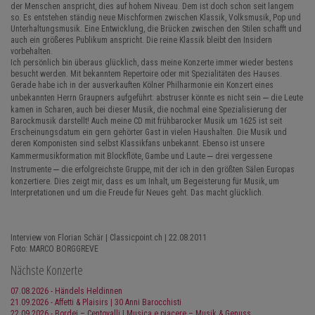
der Menschen anspricht, dies auf hohem Niveau. Dem ist doch schon seit langem
so. Es entstehen ständig neue Mischformen zwischen Klassik, Volksmusik, Pop und
Unterhaltungsmusik. Eine Entwicklung, die Brücken zwischen den Stilen schafft und
auch ein größeres Publikum anspricht. Die reine Klassik bleibt den Insidern
vorbehalten.
Ich persönlich bin überaus glücklich, dass meine Konzerte immer wieder bestens
besucht werden. Mit bekanntem Repertoire oder mit Spezialitäten des Hauses.
Gerade habe ich in der ausverkauften Kölner Philharmonie ein Konzert eines
–
unbekannten Herrn Graupners aufgeführt: abstruser könnte es nicht sein
die Leute
kamen in Scharen, auch bei dieser Musik, die nochmal eine Spezialisierung der
Barockmusik darstellt! Auch meine CD mit frühbarocker Musik um 1625 ist seit
Erscheinungsdatum ein gern gehörter Gast in vielen Haushalten. Die Musik und
deren Komponisten sind selbst Klassikfans unbekannt. Ebenso ist unsere
–
Kammermusikformation mit Blockflöte, Gambe und Laute
drei vergessene
–
Instrumente
die erfolgreichste Gruppe, mit der ich in den größten Sälen Europas
konzertiere. Dies zeigt mir, dass es um Inhalt, um Begeisterung für Musik, um
Interpretationen und um die Freude für Neues geht. Das macht glücklich.
Interview von Florian Schär | Classicpoint.ch | 22.08.2011
Foto: MARCO BORGGREVE
Nächste Konzerte
07.08.2026 - Händels Heldinnen
21.09.2026 - Affetti & Plaisirs | 30 Anni Barocchisti
22.09.2026 - Bordei – Centovalli | Musica e piacere – Musik & Genuss