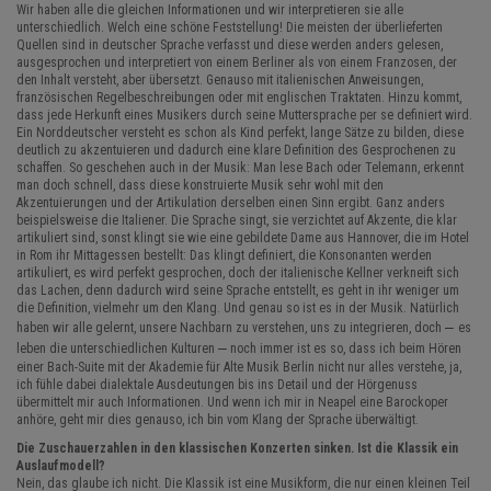
Wir haben alle die gleichen Informationen und wir interpretieren sie alle
unterschiedlich. Welch eine schöne Feststellung! Die meisten der überlieferten
Quellen sind in deutscher Sprache verfasst und diese werden anders gelesen,
ausgesprochen und interpretiert von einem Berliner als von einem Franzosen, der
den Inhalt versteht, aber übersetzt. Genauso mit italienischen Anweisungen,
französischen Regelbeschreibungen oder mit englischen Traktaten. Hinzu kommt,
dass jede Herkunft eines Musikers durch seine Muttersprache per se definiert wird.
Ein Norddeutscher versteht es schon als Kind perfekt, lange Sätze zu bilden, diese
deutlich zu akzentuieren und dadurch eine klare Definition des Gesprochenen zu
schaffen. So geschehen auch in der Musik: Man lese Bach oder Telemann, erkennt
man doch schnell, dass diese konstruierte Musik sehr wohl mit den
Akzentuierungen und der Artikulation derselben einen Sinn ergibt. Ganz anders
beispielsweise die Italiener. Die Sprache singt, sie verzichtet auf Akzente, die klar
artikuliert sind, sonst klingt sie wie eine gebildete Dame aus Hannover, die im Hotel
in Rom ihr Mittagessen bestellt: Das klingt definiert, die Konsonanten werden
artikuliert, es wird perfekt gesprochen, doch der italienische Kellner verkneift sich
das Lachen, denn dadurch wird seine Sprache entstellt, es geht in ihr weniger um
die Definition, vielmehr um den Klang. Und genau so ist es in der Musik. Natürlich
–
haben wir alle gelernt, unsere Nachbarn zu verstehen, uns zu integrieren, doch
es
–
leben die unterschiedlichen Kulturen
noch immer ist es so, dass ich beim Hören
einer Bach-Suite mit der Akademie für Alte Musik Berlin nicht nur alles verstehe, ja,
ich fühle dabei dialektale Ausdeutungen bis ins Detail und der Hörgenuss
übermittelt mir auch Informationen. Und wenn ich mir in Neapel eine Barockoper
anhöre, geht mir dies genauso, ich bin vom Klang der Sprache überwältigt.
Die Zuschauerzahlen in den klassischen Konzerten sinken. Ist die Klassik ein
Auslaufmodell?
Nein, das glaube ich nicht. Die Klassik ist eine Musikform, die nur einen kleinen Teil