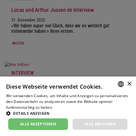
Lucas und Arthur Jussen im Interview
31. Dezember 2022
«Wir haben super viel Glück, dass wir es wirklich gut
miteinander haben.» Ihren ersten…
WEITER
INTERVIEW
×
Max Volbers im Interview
Diese Webseite verwendet Cookies.
30. November 2022
Wir verwenden Cookies, um Inhalte und Anzeigen zu personalisieren,
«Historische Aufführungspraxis heißt Verstehen, nicht
GERM
den Datenverkehr zu analysieren sowie die Website optimal
blindes Übernehmen.» Max Volbers…
funktionstüchtig zu halten.
Weitere Informationen
FRENC
DETAILS ANZEIGEN
WEITER
ITALIA
ALLE AKZEPTIEREN
ALLE ABLEHNEN
ENGLI