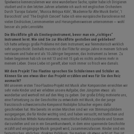
Spielweise kennenzulernen war eine wunderbare Sache, später habe ich Dirigieren
studiert und in den letzten Jahren arbeitete ich auch mit englischen Orchestern.
Durch 'Europa Galante', 'Musica Antiqua Köln', 'Akademie für Alte Musik Berlin', 'I
Barocchisti' und 'The English Concert' habe ich eine europäische Barockreise mit
–
vielen Eindrücken, Lernmomenten und Herangehensweisen unternommen
wohl
besser als jede Lernstätte.
Die Blockflöte gilt als Einstiegsinstrument, bevor man ein „richtiges“
Instrument lernt. Wie sind Sie zur Blockflöte gestoßen und geblieben?
Ich hatte anfangs große Probleme mit dem Instrument, war feinmotorisch wirklich
sehr ungeschickt. Deshalb musste ich die Flöte für einige Jahre in meinem Schrank
verstauen und habe erst als 10-Jähriger begonnen, das Instrument zu lernen. Zu
lieben begonnen hab ich sie mit 13 und mit 15 gab es nichts anderes mehr in
meinem Leben. Diese Liebe ist gereift, aber noch immer so frisch wie damals.
Mit dem Projekt Tino Flautino sprechen Sie Schülerinnen und Schüler an.
Können Sie uns etwas über das Projekt erzählen und was für Sie den Reiz
ausmacht?
Mit unserem ersten Tino-Flautino-Projekt mit Musik alter Komponisten erreichten wir
sehr viele Kinder und wir erlebten unsere Aufgabe, den Jüngsten etwas als
wunderbar und wertvoll mit auf den Weg zu geben. Der große Erfolg motivierte uns,
eine Fortsetzung zu der Geschichte zu entwickeln mit Musik, die der junge
französisch-schweizerische Komponist Rodolphe Schacher eigens dafür
geschrieben hat. Wie bereits im ersten Märchen sind wir von Stimmungsbildern
ausgegangen, die für Kinder wichtig sind, und haben versucht, mit textlichen und
musikalischen Mitteln Naturelemente, menschliche Gefühlszustände und Szenen
darzustellen und sie in ein Gesamtkunstwerk, in dem eine spannende Geschichte
erzählt und eingängige Musik gespielt wird, zusammenzufassen. Kinder sind ein
fantastisches, ehrliches, direktes Publikum. Sie merken, ob etwas echt ist. Das ist