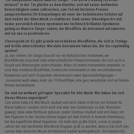
The Independent nannte Maurice Steger "The world's leading recorder
virtuoso". In der Tat glückte es dem Künstler, sich mit seiner weltweiten
Konzertätigkeit sowie zahlreichen, zum Teil mit höchsten Preisen
ausgezeichneten CD-Einspielungen als einer der beliebtesten Solisten auf
dem Gebiet der Alten Musik zu etablieren. Dank seiner lebendigen Art und
seiner persönlich ebenso spontanen wie technisch brillanten Spielweise
gelang es Maurice Steger zudem, die Blockflöte als Instrument aufzuwerten
und sie neu zu positionieren.
Classicpoint.ch: Es gibt ja viele verschiedene Blockflöten, die sich in Tonlage
und Größe unterscheiden. Wie viele Instrumente haben Sie, die Sie regelmäßig
spielen?
Ja, das stimmt. Ein Geiger braucht nur ein fantastisches Instrument, wir
Blockflötisten brauchen viele unterschiedliche Flöteninstrumente, die sich auch in
Bauart und Stimmungen unterscheiden. Wenn ich meine Instrumente unterteile, so
sind dies moderne Blockflöten, historische Instrumente in den verschiedensten
–
Bauweisen und nach Originalen rekonstruiert sowie Spezialanfertigungen
zusammen wohl etwas mehr als 70 Blockflöten, alle ganz wunderbar und auf hohem
Niveau einsatzbereit.
Sie sind ein weltweit gefragter Spezialist für Alte Musik. Wie haben Sie sich
dieses Wissen angeeignet?
Zum einen habe ich Alte Musik studiert und mich dabei nicht nur mit Schulen für
Bläser befasst, sondern mich auch mal über den Gartenzaun zu den Streichern
gewagt, habe viele Partituren gelesen, später Continuo studiert und erst dann, mit
den Papieren in der Tasche (meine liegen auf dem Estrich in meinem Elternhaus),
hat die eigentliche Arbeit begonnen. Ich hatte das große Glück, schon in jungen
Jahren bei den berühmten Alte-Musik-Gruppen groß zu werden, ebenso hat mich das
Lernen über deutsche Musik mit Reinhard Goebel weitergebracht. Die italienische