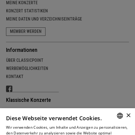
MEINE KONZERTE
KONZERT STATISTIKEN
MEINE DATEN UND VERZEICHNISEINTRÄGE
MEMBER WERDEN
Informationen
ÜBER CLASSICPOINT
WERBEMÖGLICHKEITEN
KONTAKT
Klassische Konzerte
SCHWEIZ
×
Diese Webseite verwendet Cookies.
DEUTSCHLAND
ÖSTERREICH
Wir verwenden Cookies, um Inhalte und Anzeigen zu personalisieren,
GERM
den Datenverkehr zu analysieren sowie die Website optimal