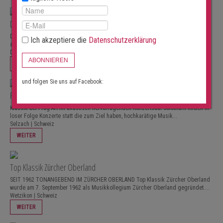
DAVOS FESTIVAL – young artists in concert
Das DAVOS FESTIVAL – young artists in concert bietet eine international
Ich akzeptiere die
Datenschutzerklärung
anerkannte und einzigartige Plattform für besonders talentierte junge...
Davos Platz | Schweiz
ABONNIEREN
WEITER
und folgen Sie uns auf Facebook:
Frag-Art in Solothurnvon
Klassik bei Frag-Art Im akustisch hervorragenden Konzertsaal Solothurn finden in
loser Folge Konzerte statt die zum Ziel haben, hochkarätige Musik...
Selzach | Schweiz
WEITER
Top Klassik Zürcher Oberland
SEIT 1962 TONANGEBEND IM ZÜRCHER OBERLAND Top Klassik Zürcher Oberland
wurde am 7. September 1962 als Musikkollegium Zürcher Oberland gegründet....
Wetzikon | Schweiz
WEITER