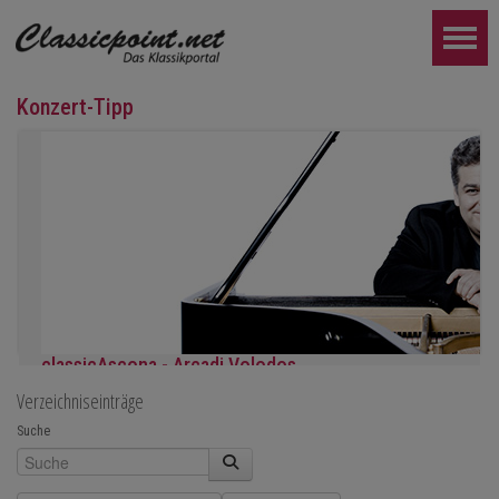
Konzert-Tipp
classicAscona - Arcadi Volodos
Verzeichniseinträge
Klavierrezital
Samstag, 19.09, 19:30 in Ascona
Suche
WEITER...