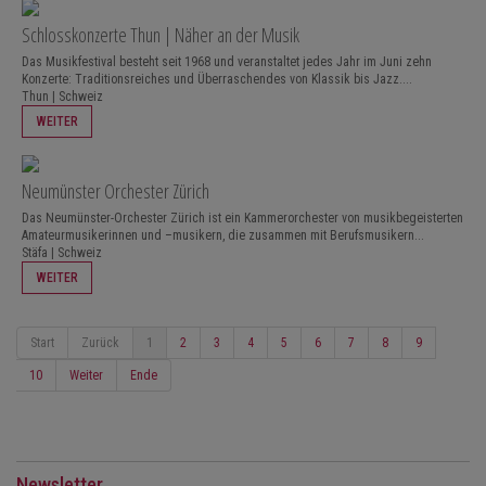
Schlosskonzerte Thun | Näher an der Musik
Das Musikfestival besteht seit 1968 und veranstaltet jedes Jahr im Juni zehn
Konzerte: Traditionsreiches und Überraschendes von Klassik bis Jazz....
Thun | Schweiz
WEITER
Neumünster Orchester Zürich
Das Neumünster-Orchester Zürich ist ein Kammerorchester von musikbegeisterten
Amateurmusikerinnen und –musikern, die zusammen mit Berufsmusikern...
Stäfa | Schweiz
WEITER
Start
Zurück
1
2
3
4
5
6
7
8
9
10
Weiter
Ende
Newsletter