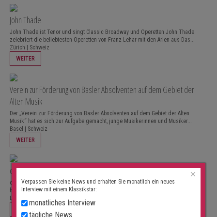
John Thade
John Thade ist Tenor und singt Classic Broadway und Operetten John Thade
zelebriert die beliebtesten Operetten von Franz Lehar mit den Arien aus Das...
Zürich | Schweiz
WEITER
Verein zur Förderung von Basler Absolventen auf dem Gebiet der
Alten Musik
Der „Verein zur Förderung von Basler Absolventen auf dem Gebiet der Alten
Musik“ hat es sich zur Aufgabe gemacht, junge Musikerinnen und Musiker...
Basel | Schweiz
WEITER
concertiamo.ch
×
Verpassen Sie keine News und erhalten Sie monatlich ein neues
concertiamo.ch hat das Ziel, junge Musiker und Musikerinnen, die über ein
Interview mit einem Klassikstar:
hervorragendes Können verfügen,zu unterstützen. Zum Angebot...
Liestal | Schweiz
monatliches Interview
WEITER
tägliche News