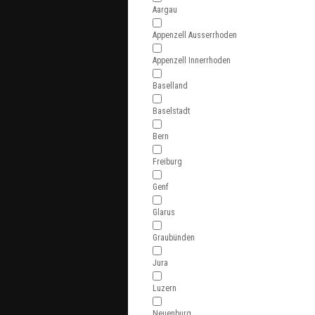
Aargau
Appenzell Ausserrhoden
Appenzell Innerrhoden
Baselland
Baselstadt
Bern
Freiburg
Genf
Glarus
Graubünden
Jura
Luzern
Neuenburg