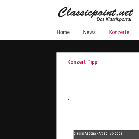
Home
News
Konzerte
Konzert-Tipp
classicAscona - Arcadi Volodos