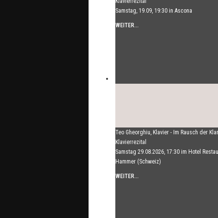
Klavierrezital
Samstag, 19.09, 19:30 in Ascona
WEITER...
Teo Gheorghiu, Klavier - Im Rausch der Kla
Klavierrezital
Samstag 29.08.2026, 17:30 im Hotel Restau
Hammer (Schweiz)
WEITER...