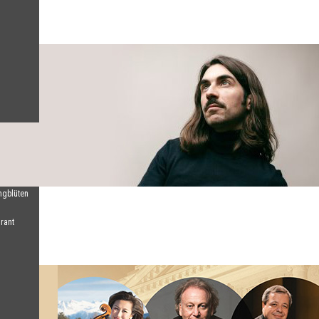
ngblüten
rant