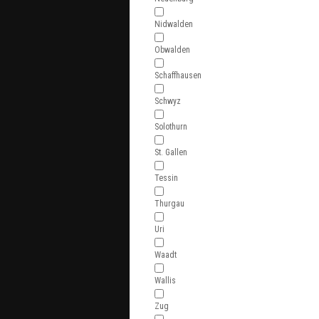
Nidwalden
Obwalden
Schaffhausen
Schwyz
Solothurn
St. Gallen
Tessin
Thurgau
Uri
Waadt
Wallis
Zug