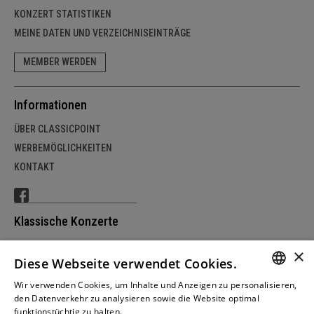
KONZERT STATISTIKEN
MEINE DATEN UND VERZEICHNISEINTRÄGE
MEMBER WERDEN
Informationen
ÜBER CLASSICPOINT
WERBEMÖGLICHKEITEN
KONTAKT
Klassische Konzerte
SCHWEIZ
×
Diese Webseite verwendet Cookies.
DEUTSCHLAND
ÖSTERREICH
Wir verwenden Cookies, um Inhalte und Anzeigen zu personalisieren,
GERM
den Datenverkehr zu analysieren sowie die Website optimal
funktionstüchtig zu halten.
Weitere Informationen