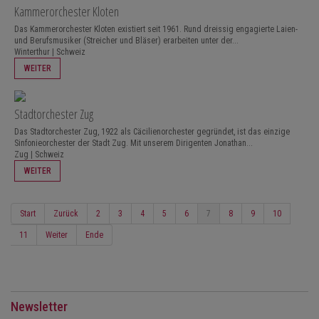
Kammerorchester Kloten
Das Kammerorchester Kloten existiert seit 1961. Rund dreissig engagierte Laien-
und Berufsmusiker (Streicher und Bläser) erarbeiten unter der...
Winterthur | Schweiz
WEITER
Stadtorchester Zug
Das Stadtorchester Zug, 1922 als Cäcilienorchester gegründet, ist das einzige
Sinfonieorchester der Stadt Zug. Mit unserem Dirigenten Jonathan...
Zug | Schweiz
WEITER
Start
Zurück
2
3
4
5
6
7
8
9
10
11
Weiter
Ende
Newsletter