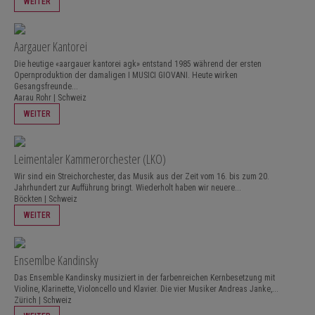
WEITER
Aargauer Kantorei
Die heutige «aargauer kantorei agk» entstand 1985 während der ersten
Opernproduktion der damaligen I MUSICI GIOVANI. Heute wirken
Gesangsfreunde...
Aarau Rohr | Schweiz
WEITER
Leimentaler Kammerorchester (LKO)
Wir sind ein Streichorchester, das Musik aus der Zeit vom 16. bis zum 20.
Jahrhundert zur Aufführung bringt. Wiederholt haben wir neuere...
Böckten | Schweiz
WEITER
Ensemlbe Kandinsky
Das Ensemble Kandinsky musiziert in der farbenreichen Kernbesetzung mit
Violine, Klarinette, Violoncello und Klavier. Die vier Musiker Andreas Janke,...
Zürich | Schweiz