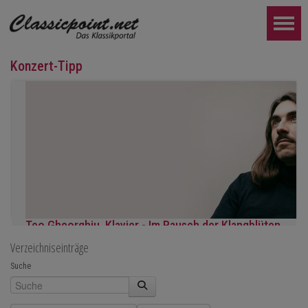
Konzert-Tipp
Teo Gheorghiu, Klavier - Im Rausch der Klangblüten
Verzeichniseinträge
Klavierrezital
Samstag 29.08.2026, 17:30 im Hotel Restaurant Hammer (Schwe
Suche
WEITER...