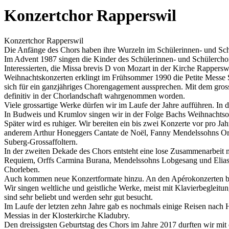
Konzertchor Rapperswil
Konzertchor Rapperswil
Die Anfänge des Chors haben ihre Wurzeln im Schülerinnen- und Sc
Im Advent 1987 singen die Kinder des Schülerinnen- und Schülercho
Interessierten, die Missa brevis D von Mozart in der Kirche Rappersw
Weihnachtskonzerten erklingt im Frühsommer 1990 die Petite Messe S
sich für ein ganzjähriges Chorengagement aussprechen. Mit dem gros
definitiv in der Chorlandschaft wahrgenommen worden.
Viele grossartige Werke dürfen wir im Laufe der Jahre aufführen. I
In Budweis und Krumlov singen wir in der Folge Bachs Weihnachtso
Später wird es ruhiger. Wir bereiten ein bis zwei Konzerte vor pro 
anderem Arthur Honeggers Cantate de Noël, Fanny Mendelssohns Ora
Suberg-Grossaffoltern.
In der zweiten Dekade des Chors entsteht eine lose Zusammenarbeit
Requiem, Orffs Carmina Burana, Mendelssohns Lobgesang und Elias
Chorleben.
Auch kommen neue Konzertformate hinzu. An den Apérokonzerten be
Wir singen weltliche und geistliche Werke, meist mit Klavierbegleitu
sind sehr beliebt und werden sehr gut besucht.
Im Laufe der letzten zehn Jahre gab es nochmals einige Reisen nach
Messias in der Klosterkirche Kladubry.
Den dreissigsten Geburtstag des Chors im Jahre 2017 durften wir mit