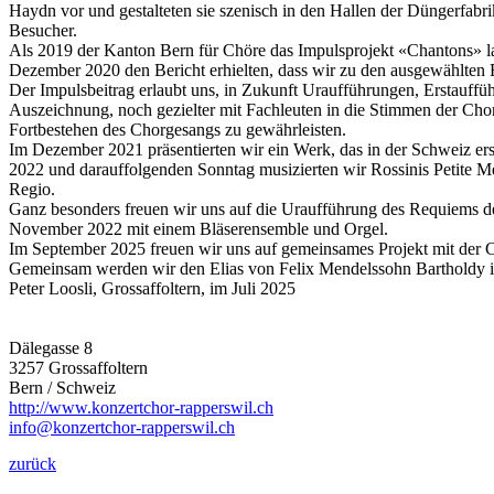
Haydn vor und gestalteten sie szenisch in den Hallen der Düngerfabr
Besucher.
Als 2019 der Kanton Bern für Chöre das Impulsprojekt «Chantons» lan
Dezember 2020 den Bericht erhielten, dass wir zu den ausgewählten
Der Impulsbeitrag erlaubt uns, in Zukunft Uraufführungen, Erstauffü
Auszeichnung, noch gezielter mit Fachleuten in die Stimmen der Chor
Fortbestehen des Chorgesangs zu gewährleisten.
Im Dezember 2021 präsentierten wir ein Werk, das in der Schweiz er
2022 und darauffolgenden Sonntag musizierten wir Rossinis Petite M
Regio.
Ganz besonders freuen wir uns auf die Uraufführung des Requiems d
November 2022 mit einem Bläserensemble und Orgel.
Im September 2025 freuen wir uns auf gemeinsames Projekt mit der 
Gemeinsam werden wir den Elias von Felix Mendelssohn Bartholdy in 
Peter Loosli, Grossaffoltern, im Juli 2025
Dälegasse 8
3257
Grossaffoltern
Bern
/
Schweiz
http://www.konzertchor-rapperswil.ch
info@konzertchor-rapperswil.ch
zurück