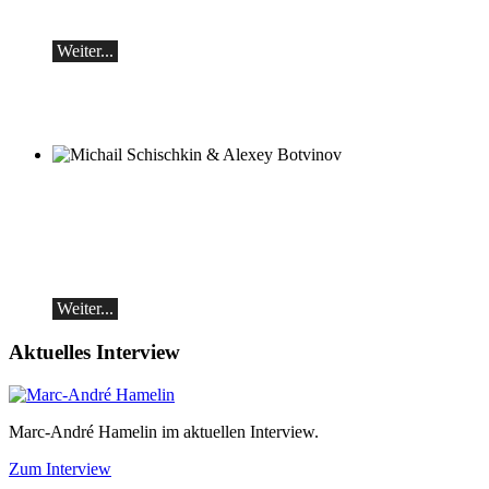
Samstag, 19.09, 19:30 in Ascona
Weiter...
Michail Schischkin & Alexey Botvinov
Michail Schischkin - Lesung, Gespräch
und Alexey Botvinov - Klavier
Sonntag 16.8.2026, 10:30, Hotel Hammer
(Schweiz)
Weiter...
Aktuelles Interview
Marc-André Hamelin im aktuellen Interview.
Zum Interview