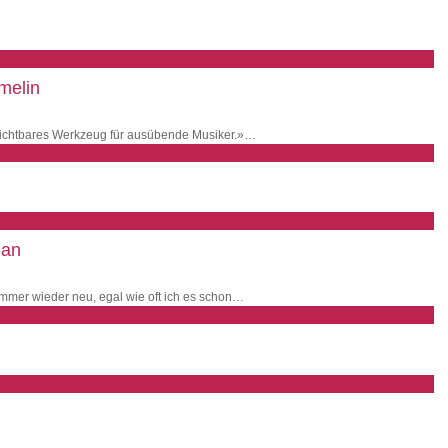
melin
rzichtbares Werkzeug für ausübende Musiker.»…
gan
 immer wieder neu, egal wie oft ich es schon…