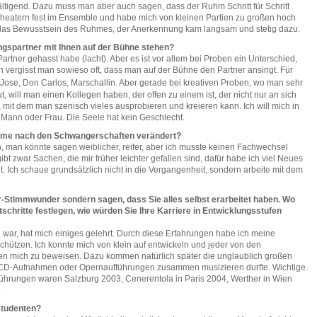
tigend. Dazu muss man aber auch sagen, dass der Ruhm Schritt für Schritt
 Theatern fest im Ensemble und habe mich von kleinen Partien zu großen hoch
 das Bewusstsein des Ruhmes, der Anerkennung kam langsam und stetig dazu.
angspartner mit Ihnen auf der Bühne stehen?
Partner gehasst habe (lacht). Aber es ist vor allem bei Proben ein Unterschied,
 vergisst man sowieso oft, dass man auf der Bühne den Partner ansingt. Für
Jose, Don Carlos, Marschallin. Aber gerade bei kreativen Proben, wo man sehr
ut, will man einen Kollegen haben, der offen zu einem ist, der nicht nur an sich
t, mit dem man szenisch vieles ausprobieren und kreieren kann. Ich will mich in
 Mann oder Frau. Die Seele hat kein Geschlecht.
timme nach den Schwangerschaften verändert?
, man könnte sagen weiblicher, reifer, aber ich musste keinen Fachwechsel
ibt zwar Sachen, die mir früher leichter gefallen sind, dafür habe ich viel Neues
t. Ich schaue grundsätzlich nicht in die Vergangenheit, sondern arbeite mit dem
ur-Stimmwunder sondern sagen, dass Sie alles selbst erarbeitet haben. Wo
chritte festlegen, wie würden Sie Ihre Karriere in Entwicklungsstufen
 war, hat mich einiges gelehrt. Durch diese Erfahrungen habe ich meine
hützen. Ich konnte mich von klein auf entwickeln und jeder von den
ben mich zu beweisen. Dazu kommen natürlich später die unglaublich großen
ei CD-Aufnahmen oder Opernaufführungen zusammen musizieren durfte. Wichtige
führungen waren Salzburg 2003, Cenerentola in Paris 2004, Werther in Wien
.
studenten?