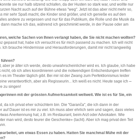
nnte sie nur halb sitzend schlafen, da der Husten so stark war, und wollte nur
urzen Nacht auch auf der Bühne etwas "weg". Jetzt ist das aber nicht mehr so,
as mir sehr Spaß macht, die Kinder sind größer, und ich genieße es auf den
alles andere zu vergessen und nur für das Publikum, die Rolle und die Musik da
t, dann mache ich das, während ich geschminkt werde, in der Pause oder am
ren, welche Sachen von Ihnen verlangt haben, die Sie nicht machen wollten?
z gepasst hat, habe ich versucht es für mich passend zu machen. Ich will nicht
h. Ich brauche Hindernisse und Herausforderungen, damit mir nicht langweilig
 führen?
aber je älter ich werde, desto unwahrscheinlicher wird es. Ich glaube, ich habe
ß nicht, ob ich alles koordinieren und die notwendigen Entscheidungen treffen
n es im Theater täglich gibt. Bei mir ist der Zwang zum Perfektionismus leider
–
leine verantwortlich, aber als Regisseurin... Ich weiß es nicht. Heute sage ich
e zu singen!
rinnen mit der grössten Aufmerksamkeit weltweit. Wie ist es für Sie, ein
, da ich privat eher schüchtern bin. Die "Garanča", die ich dann in der
er auf Dauer ist es mir zu viel. Ich muss aber ehrlich sein und sagen, dass vieles
 etwas Anerkennung hat, z.B. im Restaurant, beim Arzt oder Advokaten. Wie
r man wird, desto teurer die Geschenke» (lacht). Aber ich mag privat den Teil
ann.
u gearbeitet, um etwas Essen zu haben. Hatten Sie manchmal Mühe mit der
en?