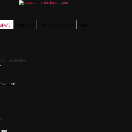
VIEWS
ÜBER UNS
FÜR VERANSTALTER
SHOP
r
estaurant
h und