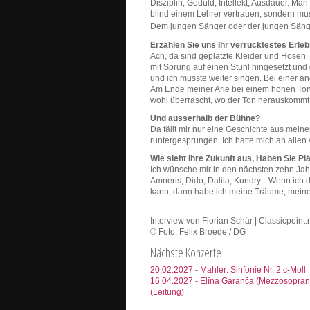
Disziplin, Geduld, Intellekt, Ausdauer. Ma
blind einem Lehrer vertrauen, sondern mus
Dem jungen Sänger oder der jungen Sänge
Erzählen Sie uns Ihr verrücktestes Erle
Ach, da sind geplatzte Kleider und Hosen. 
mit Sprung auf einen Stuhl hingesetzt und 
und ich musste weiter singen. Bei einer a
Am Ende meiner Arie bei einem hohen Ton 
wohl überrascht, wo der Ton herauskommt
Und ausserhalb der Bühne?
Da fällt mir nur eine Geschichte aus meine
runtergesprungen. Ich hatte mich an allen 
Wie sieht Ihre Zukunft aus, Haben Sie Plä
Ich wünsche mir in den nächsten zehn Jahr
Amneris, Dido, Dalila, Kundry... Wenn ic
kann, dann habe ich meine Träume, meine V
Interview von Florian Schär | Classicpoint.
© Foto: Felix Broede / DG
Nächste Konzerte
20.02.2027 - Mahler: Sinfonie Nr. 2 c-Moll
16.04.2027 - Elīna Garanča (Mezzosopran)
(Leitung)