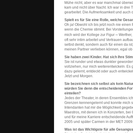
Mühe nicht, aber es war manchmal überwäl
kam und nicht über Nacht. Ich war in drei
gearbeitet. Die Aufmerksamkeit und auch
Spielt es für Sie eine Rolle, welche Ges
Oh ja! Obwohl ich bis jetzt noch nie einen 
wenn die Chemie stimmt. Bei Vorstellungen
–
mich wird der Kollege zur Figur
Werther, 
oft sehr intim arbeitet und Vertrauen aufba
selbst denkt, sondern auch für einen da is
meinen Partner verlieben können, egal ob
Sie haben zwei Kinder. Hat sich Ihre S
Sie ist runder und etwas dunkler geworden
vollziehen, nur mich weiterentwickeln. Es g
dazu gelernt, entdeckt oder auch entwickel
Jetzt und Morgen.
Sie bezeichnen sich selbst als kein Nat
würden Sie denn die entscheidenden Forts
einteilen?
Jedes der Theater, in deren Ensembles ich
Grenzen kennengelernt und konnte mich sc
Intendanten hat mir die Möglichkeit gege
Maestros, mit denen ich in Konzerten, b
und für meine Karriere entscheidende Auf
2005 und später Carmen in der MET 2009
Was ist das Wichtigste für alle Gesangs