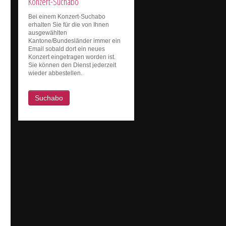
Konzert-Suchabo
Bei einem Konzert-Suchabo
erhalten Sie für die von Ihnen
ausgewählten
Kantone/Bundesländer immer ein
Email sobald dort ein neues
Konzert eingetragen worden ist.
Sie können den Dienst jederzeit
wieder abbestellen.
Suchabo