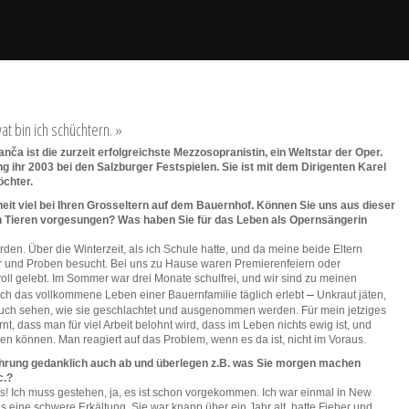
vat bin ich schüchtern. »
nča ist die zurzeit erfolgreichste Mezzosopranistin, ein Weltstar der Oper.
 ihr 2003 bei den Salzburger Festspielen. Sie ist mit dem Dirigenten Karel
öchter.
dheit viel bei Ihren Grosseltern auf dem Bauernhof. Können Sie uns aus dieser
en Tieren vorgesungen? Was haben Sie für das Leben als Opernsängerin
rden. Über die Winterzeit, als ich Schule hatte, und da meine beide Eltern
r und Proben besucht. Bei uns zu Hause waren Premierenfeiern oder
ll gelebt. Im Sommer war drei Monate schulfrei, und wir sind zu meinen
–
ich das vollkommene Leben einer Bauernfamilie täglich erlebt
Unkraut jäten,
 auch sehen, wie sie geschlachtet und ausgenommen werden. Für mein jetziges
t, dass man für viel Arbeit belohnt wird, dass im Leben nichts ewig ist, und
ssen können. Man reagiert auf das Problem, wenn es da ist, nicht im Voraus.
hrung gedanklich auch ab und überlegen z.B. was Sie morgen machen
c.?
des! Ich muss gestehen, ja, es ist schon vorgekommen. Ich war einmal in New
s eine schwere Erkältung. Sie war knapp über ein Jahr alt, hatte Fieber und