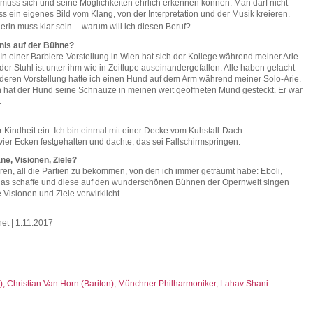
n muss sich und seine Möglichkeiten ehrlich erkennen können. Man darf nicht
s ein eigenes Bild vom Klang, von der Interpretation und der Musik kreieren.
–
rin muss klar sein
warum will ich diesen Beruf?
bnis auf der Bühne?
In einer Barbiere-Vorstellung in Wien hat sich der Kollege während meiner Arie
der Stuhl ist unter ihm wie in Zeitlupe auseinandergefallen. Alle haben gelacht
nderen Vorstellung hatte ich einen Hund auf dem Arm während meiner Solo-Arie.
hat der Hund seine Schnauze in meinen weit geöffneten Mund gesteckt. Er war
.
r Kindheit ein. Ich bin einmal mit einer Decke vom Kuhstall-Dach
vier Ecken festgehalten und dachte, das sei Fallschirmspringen.
ne, Visionen, Ziele?
en, all die Partien zu bekommen, von den ich immer geträumt habe: Eboli,
h das schaffe und diese auf den wunderschönen Bühnen der Opernwelt singen
isionen und Ziele verwirklicht.
net | 1.11.2017
, Christian Van Horn (Bariton), Münchner Philharmoniker, Lahav Shani