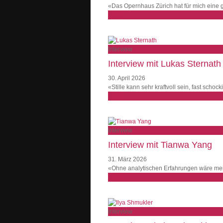
«Das Opernhaus Zürich hat für mich eine
weiter
Interview
Interview mit Lukas Sternath
30. April 2026
«Stille kann sehr kraftvoll sein, fast scho
weiter
Interview
Interview mit Tianwa Yang
31. März 2026
«Ohne analytischen Erfahrungen wäre mei
weiter
Interview