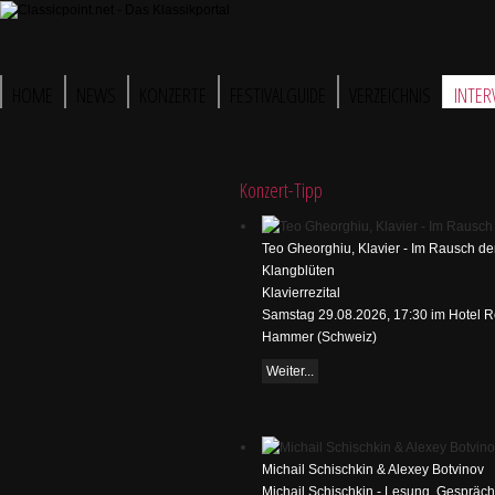
HOME
NEWS
KONZERTE
FESTIVALGUIDE
VERZEICHNIS
INTER
Konzert-Tipp
Teo Gheorghiu, Klavier - Im Rausch de
Klangblüten
Klavierrezital
Samstag 29.08.2026, 17:30 im Hotel R
Hammer (Schweiz)
Weiter...
Michail Schischkin & Alexey Botvinov
Michail Schischkin - Lesung, Gespräc