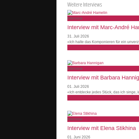
Weitere Interviews
Interview
Interview mit Marc-André Ha
31. Juli 2026
«Ich halte das Komponieren für ein unve
weiter
Interview
Interview mit Barbara Hanni
01. Juli 2026
«Ich entdecke jedes Stück, das ich singe,
weiter
Interview
Interview mit Elena Stikhina
01. Juni 2026