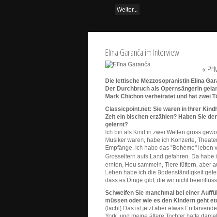
Weiter...
Elīna Garanča im Interview
« Pri
Die lettische Mezzosopranistin Elina Gara
Der Durchbruch als Opernsängerin gelang
Mark Chichon verheiratet und hat zwei T
Classicpoint.net: Sie waren in Ihrer Kin
Zeit ein bischen erzählen? Haben Sie d
gelernt?
Ich bin als Kind in zwei Welten gross gewo
Musiker waren, habe ich Konzerte, Theate
Empfänge. Ich habe das "Bohème" leben vo
Grosseltern aufs Land gefahren. Da habe 
ernten, Heu sammeln, Tiere füttern, aber
Leben habe ich die Bodenständigkeit gelern
dass es Dinge gibt, die wir nicht beeinflu
Schweifen Sie manchmal bei einer Auffü
müssen oder wie es den Kindern geht et
(lacht) Das ist jetzt aber etwas Entlarven
York, und meine ältere Tochter hatte damal