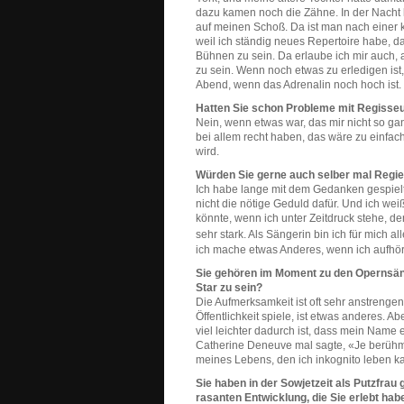
dazu kamen noch die Zähne. In der Nacht ko
auf meinen Schoß. Da ist man nach einer k
weil ich ständig neues Repertoire habe, d
Bühnen zu sein. Da erlaube ich mir auch, 
zu sein. Wenn noch etwas zu erledigen is
Abend, wenn das Adrenalin noch hoch ist.
Hatten Sie schon Probleme mit Regisseu
Nein, wenn etwas war, das mir nicht so gan
bei allem recht haben, das wäre zu einfac
wird.
Würden Sie gerne auch selber mal Regie
Ich habe lange mit dem Gedanken gespielt, 
nicht die nötige Geduld dafür. Und ich wei
könnte, wenn ich unter Zeitdruck stehe, de
sehr stark. Als Sängerin bin ich für mich al
ich mache etwas Anderes, wenn ich aufhör
Sie gehören im Moment zu den Opernsänge
Star zu sein?
Die Aufmerksamkeit ist oft sehr anstrengend
Öffentlichkeit spiele, ist etwas anderes. Ab
viel leichter dadurch ist, dass mein Name
Catherine Deneuve mal sagte, «Je berühmte
meines Lebens, den ich inkognito leben k
Sie haben in der Sowjetzeit als Putzfra
rasanten Entwicklung, die Sie erlebt hab