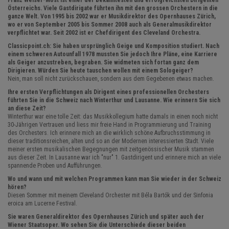
Franz Welser-Möst ist einer der bekanntesten und erfolgreichsten Dirigenten
Österreichs. Viele Gastdirigate führten ihn mit den grossen Orchestern in die
ganze Welt. Von 1995 bis 2002 war er Musikdirektor des Opernhauses Zürich,
wo er von September 2005 bis Sommer 2008 auch als Generalmusikdirektor
verpflichtet war. Seit 2002 ist er Chefdirigent des Cleveland Orchestra.
Classicpoint.ch: Sie haben ursprünglich Geige und Komposition studiert. Nach
einem schweren Autounfall 1978 mussten Sie jedoch Ihre Pläne, eine Karriere
als Geiger anzustreben, begraben. Sie widmeten sich fortan ganz dem
Dirigieren. Würden Sie heute tauschen wollen mit einem Sologeiger?
Nein, man soll nicht zurückschauen, sondern aus dem Gegebenen etwas machen.
Ihre ersten Verpflichtungen als Dirigent eines professionellen Orchesters
führten Sie in die Schweiz nach Winterthur und Lausanne. Wie erinnern Sie sich
an diese Zeit?
Winterthur war eine tolle Zeit: das Musikkollegium hatte damals in einen noch nicht
30-Jährigen Vertrauen und liess mir freie Hand in Programmierung und Training
des Orchesters. Ich erinnere mich an die wirklich schöne Aufbruchsstimmung in
dieser traditionsreichen, alten und so an der Modernen interessierten Stadt. Viele
meiner ersten musikalischen Begegnungen mit zeitgenössischer Musik stammen
aus dieser Zeit. In Lausanne war ich "nur" 1. Gastdirigent und erinnere mich an viele
spannende Proben und Aufführungen.
Wo und wann und mit welchen Programmen kann man Sie wieder in der Schweiz
hören?
Diesen Sommer mit meinem Cleveland Orchester mit Béla Bartók und der Sinfonia
eroica am Lucerne Festival.
Sie waren Generaldirektor des Opernhauses Zürich und später auch der
Wiener Staatsoper. Wo sehen Sie die Unterschiede dieser beiden