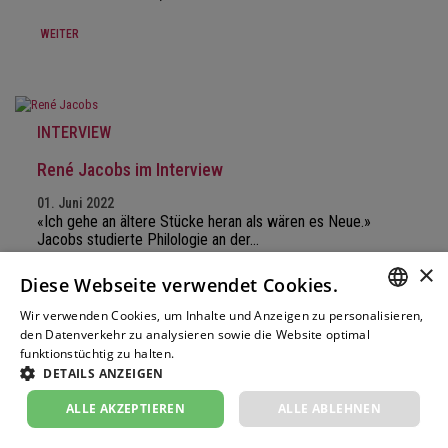
WEITER
INTERVIEW
René Jacobs im Interview
01. Juni 2022
«Ich gehe an ältere Stücke heran als wären es Neue.»
Jacobs studierte Philologie an der…
×
WEITER
Diese Webseite verwendet Cookies.
Wir verwenden Cookies, um Inhalte und Anzeigen zu personalisieren,
GERM
den Datenverkehr zu analysieren sowie die Website optimal
funktionstüchtig zu halten.
Weitere Informationen
FRENC
DETAILS ANZEIGEN
INTERVIEW
ITALIA
ALLE AKZEPTIEREN
ALLE ABLEHNEN
David Helfgott im Interview
ENGLI