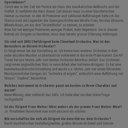
Opernhäuser?
Zürich war in der Zeit von Pereira ein Haus des musikalischen Aufbruchs und der
Vielfalt. Er verführte die Stars dieser Zeit dieses Haus zu einer künstlerischen
Heimat zu machen. In den 43 Premieren und zahllosen Aufführungen hatte ich die
Chance noch mit Legenden der Operngeschichte wie Mirella Freni, Nicolaij Ghiaurov,
Alfredo Kraus, um nur drei "Unsterbliche" zu nennen, zu arbeiten.
Wien hat viel weniger Premieren, weniger Proben, mehr Repertoire. Um in diesem
Betrieb als Dirigent zu bestehen, muss man bereits grosse Erfahrung mitbringen.
Sie sind seit 2002 Chefdirigent beim Cleveland Orchestra. Was ist das
Besondere an diesem Orchester?
Es fängt immer bei der Einstellung an. Ich kenne kein anderes Orchester, in dem
jeder einzelne Musiker so phantastisch vorbereitet in die erste Probe kommt. Die NY
Times hat uns letztes Jahr zum besten Orchester Amerikas erklärt. Das Orchester
zeigt einen unglaublichen Stolz in seine Arbeit aber hat keine Arroganz. Es hat eine
kammermusikalische Einstellung und wurde u.a. letztes Jahr von einem führenden
Musikjournalisten Europas als "orchestra of angels", anlässlich einer Aufführung von
Strauss' "Daphne", bezeichnet.
Welches Instrument im Orchester passt am besten zu Ihrem Charakter und
warum?
Keine Ahnung, aber vielleicht das Cello. Ich habe aber nie über diese Frage
nachgedacht.
Ist der Dirigent Franz Welser-Möst anders als der private Franz Welser-Möst?
Ja. Privatleben bezeichnet man nicht umsonst als solches.
Wie verschaffen Sie sich als Dirigent die Autorität vor dem Orchester?
Durch musikalischen Gestaltungswillen, großes Wissen im Detail und Ganzen.