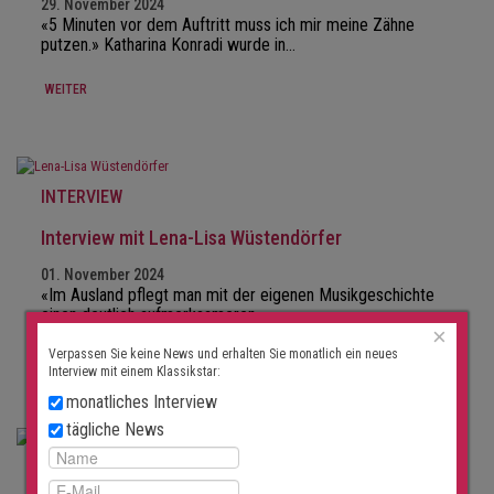
29. November 2024
«5 Minuten vor dem Auftritt muss ich mir meine Zähne
putzen.» Katharina Konradi wurde in…
WEITER
INTERVIEW
Interview mit Lena-Lisa Wüstendörfer
01. November 2024
«Im Ausland pflegt man mit der eigenen Musikgeschichte
einen deutlich aufmerksameren…
×
Verpassen Sie keine News und erhalten Sie monatlich ein neues
WEITER
Interview mit einem Klassikstar:
monatliches Interview
tägliche News
INTERVIEW