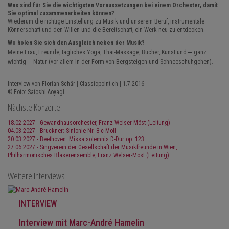
Was sind für Sie die wichtigsten Voraussetzungen bei einem Orchester, damit
Sie optimal zusammenarbeiten können?
Wiederum die richtige Einstellung zu Musik und unserem Beruf, instrumentale
Könnerschaft und den Willen und die Bereitschaft, ein Werk neu zu entdecken.
Wo holen Sie sich den Ausgleich neben der Musik?
–
Meine Frau, Freunde, tägliches Yoga, Thai-Massage, Bücher, Kunst und
ganz
–
wichtig
Natur (vor allem in der Form von Bergsteigen und Schneeschuhgehen).
Interview von Florian Schär | Classicpoint.ch | 1.7.2016
© Foto: Satoshi Aoyagi
Nächste Konzerte
18.02.2027 - Gewandhausorchester, Franz Welser-Möst (Leitung)
04.03.2027 - Bruckner: Sinfonie Nr. 8 c-Moll
20.03.2027 - Beethoven: Missa solemnis D-Dur op. 123
27.06.2027 - Singverein der Gesellschaft der Musikfreunde in Wien,
Philharmonisches Bläserensemble, Franz Welser-Möst (Leitung)
Weitere Interviews
INTERVIEW
Interview mit Marc-André Hamelin