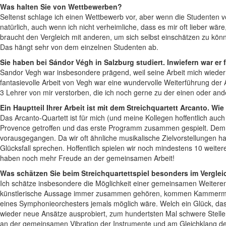
Was halten Sie von Wettbewerben?
Seltenst schlage ich einen Wettbewerb vor, aber wenn die Studenten vo
natürlich, auch wenn ich nicht verheimliche, dass es mir oft lieber w
braucht den Vergleich mit anderen, um sich selbst einschätzen zu könne
Das hängt sehr von dem einzelnen Studenten ab.
Sie haben bei Sándor Végh in Salzburg studiert. Inwiefern war er 
Sandor Vegh war insbesondere prägend, weil seine Arbeit mich wieder
fantasievolle Arbeit von Vegh war eine wundervolle Weiterführung der A
3 Lehrer von mir verstorben, die ich noch gerne zu der einen oder an
Ein Hauptteil Ihrer Arbeit ist mit dem Streichquartett Arcanto. W
Das Arcanto-Quartett ist für mich (und meine Kollegen hoffentlich auch 
Provence getroffen und das erste Programm zusammen gespielt. Dem 
vorausgegangen. Da wir oft ähnliche musikalische Zielvorstellungen 
Glücksfall sprechen. Hoffentlich spielen wir noch mindestens 10 wei
haben noch mehr Freude an der gemeinsamen Arbeit!
Was schätzen Sie beim Streichquartettspiel besonders im Vergleic
Ich schätze insbesondere die Möglichkeit einer gemeinsamen Weiterent
künstlerische Aussage immer zusammen gehören, kommen Kammermusik
eines Symphonieorchesters jemals möglich wäre. Welch ein Glück, da
wieder neue Ansätze ausprobiert, zum hundertsten Mal schwere Stelle
an der gemeinsamen Vibration der Instrumente und am Gleichklang d