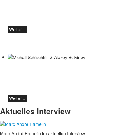
Botvinov & Friends
5. Oktober, Kleine Tonhalle, 19.30
Werke von Sergei Rachmaninoff, Robert
Schumann und Astor Piazzolla
Weiter...
Michail Schischkin & Alexey Botvinov
Michail Schischkin - Lesung, Gespräch
und Alexey Botvinov - Klavier
Sonntag 16.8.2026, 10:30, Hotel Hammer
(Schweiz)
Weiter...
Aktuelles Interview
Marc-André Hamelin im aktuellen Interview.