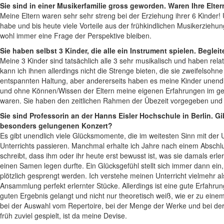
Sie sind in einer Musikerfamilie gross geworden. Waren Ihre Elte
Meine Eltern waren sehr sehr streng bei der Erziehung ihrer 6 Kinder!
habe und bis heute viele Vorteile aus der frühkindlichen Musikerziehung
wohl immer eine Frage der Perspektive bleiben.
Sie haben selbst 3 Kinder, die alle ein Instrument spielen. Beglei
Meine 3 Kinder sind tatsächlich alle 3 sehr musikalisch und haben rel
kann ich ihnen allerdings nicht die Strenge bieten, die sie zweifelso
entspannten Haltung, aber andererseits haben es meine Kinder unendlic
und ohne Können/Wissen der Eltern meine eigenen Erfahrungen im g
waren. Sie haben den zeitlichen Rahmen der Übezeit vorgegeben und kont
Sie sind Professorin an der Hanns Eisler Hochschule in Berlin. G
besonders gelungenen Konzert?
Es gibt unendlich viele Glücksmomente, die im weitesten Sinn mit der U
Unterrichts passieren. Manchmal erhalte ich Jahre nach einem Abschlu
schreibt, dass ihm oder ihr heute erst bewusst ist, was sie damals erle
einen Samen legen durfte. Ein Glücksgefühl stellt sich immer dann e
plötzlich gesprengt werden. Ich verstehe meinen Unterricht vielmehr a
Ansammlung perfekt erlernter Stücke. Allerdings ist eine gute Erfahr
guten Ergebnis gelangt und nicht nur theoretisch weiß, wie er zu einem
bei der Auswahl vom Repertoire, bei der Menge der Werke und bei der 
früh zuviel gespielt, ist da meine Devise.