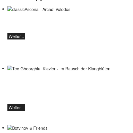
classicAscona - Arcadi Volodos
Klavierrezital
Samstag, 19.09, 19:30 in Ascona
Weiter...
Teo Gheorghiu, Klavier - Im Rausch der
Klangblüten
Klavierrezital
Samstag 29.08.2026, 17:30 im Hotel
Restaurant Hammer (Schweiz)
Weiter...