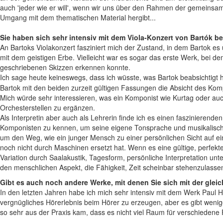
auch 'jeder wie er will', wenn wir uns über den Rahmen der gemeinsamen
Umgang mit dem thematischen Material hergibt...
Sie haben sich sehr intensiv mit dem Viola-Konzert von Bartók b
An Bartoks Violakonzert fasziniert mich der Zustand, in dem Bartok e
mit dem geistigen Erbe. Vielleicht war es sogar das erste Werk, bei d
geschriebenen Skizzen erkennen konnte.
Ich sage heute keineswegs, dass ich wüsste, was Bartok beabsichtigt 
Bartok mit den beiden zurzeit gültigen Fassungen die Absicht des Ko
Mich würde sehr interessieren, was ein Komponist wie Kurtag oder au
Orchesterstellen zu ergänzen.
Als Interpretin aber auch als Lehrerin finde ich es einen faszinierende
Komponisten zu kennen, um seine eigene Tonsprache und musikalische 
um den Weg, wie ein junger Mensch zu einer persönlichen Sicht auf ei
noch nicht durch Maschinen ersetzt hat. Wenn es eine gültige, perf
Variation durch Saalakustik, Tagesform, persönliche Interpretation u
den menschlichen Aspekt, die Fähigkeit, Zeit scheinbar stehenzulas
Gibt es auch noch andere Werke, mit denen Sie sich mit der glei
In den letzten Jahren habe ich mich sehr intensiv mit dem Werk Paul 
vergnügliches Hörerlebnis beim Hörer zu erzeugen, aber es gibt wenige
so sehr aus der Praxis kam, dass es nicht viel Raum für verschiede