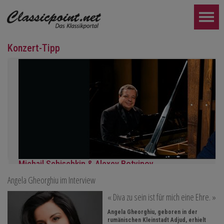
Konzert-Tipp
Michail Schischkin & Alexey Botvinov
Angela Gheorghiu im Interview
Michail Schischkin - Lesung, Gespräch und Alexey Botvinov - Klavi
Sonntag 16.8.2026, 10:30, Hotel Hammer (Schweiz)
« Diva zu sein ist für mich eine Ehre. »
WEITER...
Angela Gheorghiu, geboren in der
rumänischen Kleinstadt Adjud, erhielt