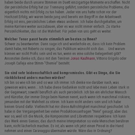
haben beide durch unsere Stimmen im Duett einzigartige Momente erschaffen. Nicht
der persönliche Erfolg hat zur Trennung geführt, sondern persönliche Probleme, die
eigentlich nichts mit Erfolg zu tun haben. Jeder von uns hatte schon vor der
Hochzeit Erfolg, wir waren beide jung und bereits ein Begriff in der Arbeitswelt.
Erfolg ist eins, persönliches Leben etwas anderes. Ich habe durchgehalten, um
meine Karriere weiter auszubauen, aber es war nicht immer einfach. Zu starke
Persönlichkeiten, das ist die Wahrheit. Für jeden von uns geht es weiter.
Welcher Tenor passt heute stimmlich am besten zu Ihnen?
Schwer zu beantworten. Dann sage ich und wiederhole es, dass ich kein Problem
damit habe, mit Roberto zu singen, das Publikum wünscht sich das.... Und warum
können wir nicht Profis sein und es tun, wenn es eine solche Gelegenheit gibt?
Ansonsten denke ich, dass mit den Tenören
Jonas Kaufmann
, Vittorio Grigolo oder
Joseph Calleja eine Stimm-"Chemie" besteht.
Sie sind sehr leidenschaftlich und kompromisslos. Gibt es Dinge, die Sie
rückblickend anders machen würden?
Ich bin so wie ich bin und so war ich immer. Ich denke nie darüber nach, was
gewesen wäre, wenn... Ich habe diese Gedanken nicht und lebe mein Leben stark in
der Gegenwart, sowohl beruflich als auch persönlich. Ich bin ein ehrlicher Mensch
und Künstler, der immer Dinge beim Namen nennt, auch wenn ich manchmal riskiere,
jemanden mit der Wahrheit zu stören. Ich kann nicht anders sein und ich habe
keinen Grund dafür. Vielleicht hat mir diese Aufrichtigkeit manchmal geschadet. Ich
habe in der Vergangenheit bei vielen Produktionsanfragen "Nein" gesagt, aber das
war so, weil ich die Musik, die Komponisten und Librettisten respektiere. Ich kann
das Werk eines Genies, das durch meine Interpretation so viele Menschen berühren
kann, nicht lächerlich machen. Es ist, als wenn ich jetzt einen Pinsel in die Hand
nehmen und einen Caravaggio übermalen würde. Wäre das in Ordnung?