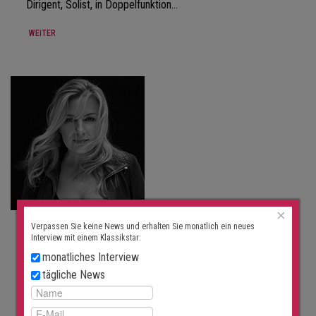
Dirigent, Solist, in Doppelfunktion…
WEITER
×
INTERVIEW
Verpassen Sie keine News und erhalten Sie monatlich ein neues
Interview mit einem Klassikstar:
Interview mit Gabriela Scherer
monatliches Interview
31. Dezember 2025
tägliche News
«Irgendwann wird (hoffentlich) eine Zeit kommen, wo es
nicht vorwiegend um Trends oder…