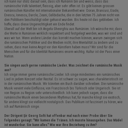
ich kann nur stolz darauf sein, dass ich Rumänin bin und weiss, dass das
rumänische Volk talentiert, fleissig, aber sehr offen ist. Es gibt keinen grossen
rumänischen Künstler mit internationaler Bekanntheit wie: Cioran, Brancusi, Eiade,
Enescu, Ionescu, Darcle, Zeani, Celibidache, die in den letzten 75 Jahren nicht von
den Politikern beschuldigt oder gehasst wurden. Bis heute ist das geblieben. Ich
hoffe, dass diese Ungerechtigkeit ein Ende findet.
Überall auf der Welt bin ich Angela Gheorghiu aus Rumänien. Ich wünsche mir, dass
die Werte in Rumänien wirklich respektiert und festgelegt werden, was wir sind und
was wir tun. Wenn andere Länder das korrekt machen können, warum zwingen sich
die rumänischen Politiker und die Medien nicht, ihre Mentalität zu ändern und zu
sehen, dass man keine Angst vor den Künstlern haben muss? Wir sind für die
Menschen und für die Identität Rumäniens enorm wichtig. Kultur ist der Pass einer
Nation.
Sie singen auch gerne rumänische Lieder. Was zeichnet die rumänische Musik
aus?
Ich singe immer gerne rumänische Lieder. Ich singe mindestens ein rumänisches
Lied in jedem Konzert oder Recital. Es ist schwer zu sagen, was charakteristisch ist
in der rumänischen Musik. Wir könnten ein Buch darüber schreiben. Die rumänische
Musik vereint viele Einflüsse, von Französisch bis Türkisch oder Ungarisch. Sie ist
von Region zu Region sehr unterschiedlich. Ich kann jedoch sagen, dass die
rumänische Musik einen besonderen Rhythmus hat, für manche klingt sie exotisch,
für andere klingt sie vielleicht nostalgisch. Das Publikum ist fasziniert zu hören, wie
ich auf Rumänisch singe.
Der Dirigent Șir Georg Solti hat offenbar mal nach einer Probe über Sie
folgendes gesagt: "Mir kamen die Tränen. Ich musste hinausgehen. Das Mädel
ist wunderbar. Sie kann alles." Wie war Ihre Beziehung zu ihm?