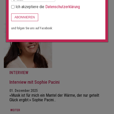
WEITER
Ich akzeptiere die
Datenschutzerklärung
ABONNIEREN
und folgen Sie uns auf Facebook:
INTERVIEW
Interview mit Sophie Pacini
01. Dezember 2025
«Musik ist für mich ein Mantel der Wärme, der nur geteilt
Glück ergibt.» Sophie Pacini…
WEITER