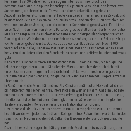
Rumänien. Fast 30 Jahre nach dem sogenannten Zusammenbruch des
Kommunismus sind die Spuren lebendiger als je zuvor. Was ich in den letzten zwei
Jahren sehe, erschreckt mich. Es wurden keine Krankenhäuser gebaut und
Autobahnen fehlen etc. Rumänien ist heute kein Land mit einer sicheren Zukunft und
braucht noch Zeit, um das Niveau der zivilisierten Ländern der EU zu erreichen. Ich
warte seit so vielen Jahren, dass ein optimaler Konzertsaal gebaut wird. Es gibt nur
einen Saal, in dem kommunistische Parteikongresse stattfanden, der für klassische
Musik ungeeignet ist, da Orchesterkonzerte einen richtigen Klangkörper brauchen.
Das ist gottlos. Wir haben nur das rumänische Athenäum, das in der Zeit der Könige
von Rumänien gebaut wurde. Das ist das Juwel der Stadt Bukarest. Nach 1990
versprachen mir alle, Bürgermeister, Premierminister und Präsidenten, einen neuen
Konzertsaal mit internationalen Standards zu bauen, und seitdem hat niemand etwas
getan.
Nach fast 30 Jahren Karriere auf den wichtigsten Bühnen der Welt, bin ich, glaube
ich, der einzige internationale Künstler der Musikgeschichte, der noch nicht mit
einer Oper in seinem eigenen Land debütiert hat! Ich wurde noch nie eingeladen.
Ich hatte nur ein paar Konzerte, ich glaube, ich kann sie an meinen Fingern abzählen,
ehrenamtlich.
In Rumänien ist die Mentalität anders. Als Künstler rumänischer Herkunft wird man
bis heute nicht für seinen wahren, internationalen Wert anerkannt. Ganz im Gegenteil:
man muss zu einem viel niedrigeren Preis oder sogar kostenlos singen. Die Leute,
die die staatlichen Institutionen führen, glauben, es wäre unverfroren, die gleichen
Tarife wie irgendein Kollege einer anderen Nationalität zu fordern.
Das letzte Mal, als ich zu einem Konzert in Bukarest eingeladen wurde und normal
bezahlt wurde, wie jeder ausländische Kollege meiner Bekanntheit, wurde ich in den
rumänischen Medien angefeindet. Selbst der Bürgermeister von Bukarest machte
mit.
Dazu gibt es viel zu sagen, ich hätte gerne mehr Macht, um etwas zu ändern, aber