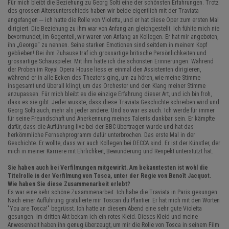
Für mich bleibt die Beziehung zu Georg Solti eine der schönsten Erfahrungen. Trotz
des grossen Altersunterschieds haben wir beide eigentlich mit der Traviata
–
angefangen
ich hatte die Rolle von Violetta, und er hat diese Oper zum ersten Mal
dirigiert. Die Beziehung zu ihm war von Anfang an gleichgestellt. Ich fühlte mich nie
bevormundet, im Gegenteil, wir waren von Anfang an Kollegen. Er hat mir angeboten,
ihn „George“ zu nennen. Seine starken Emotionen sind seitdem in meinem Kopf
geblieben! Bei ihm Zuhause traf ich grossartige britische Persönlichkeiten und
grossartige Schauspieler. Mit ihm hatte ich die schönsten Erinnerungen. Während
der Proben im Royal Opera House liess er einmal den Assistenten dirigieren,
während er in alle Ecken des Theaters ging, um zu hören, wie meine Stimme
insgesamt und überall klingt, um das Orchester und den Klang meiner Stimme
anzupassen. Für mich bleibt es die einzige Erfahrung dieser Art, und ich bin froh,
dass es sie gibt. Jeder wusste, dass diese Traviata Geschichte schreiben wird und
Georg Solti auch, mehr als jeder andere. Und so war es auch. Ich werde für immer
für seine Freundschaft und Anerkennung meines Talents dankbar sein. Er kämpfte
dafür, dass die Aufführung live bei der BBC übertragen wurde und hat das
herkömmliche Fernsehprogramm dafür unterbrochen. Das erste Mal in der
Geschichte. Er wollte, dass wir auch Kollegen bei DECCA sind. Er ist der Künstler, der
mich in meiner Karriere mit Ehrlichkeit, Bewunderung und Respekt unterstützt hat.
Sie haben auch bei Verfilmungen mitgewirkt. Am bekanntesten ist wohl die
Titelrolle in der Verfilmung von Tosca, unter der Regie von Benoît Jacquot.
Wie haben Sie diese Zusammenarbeit erlebt?
Es war eine sehr schöne Zusammenarbeit. Ich habe die Traviata in Paris gesungen.
Nach einer Aufführung gratulierte mir Toscan du Plantier. Er hat mich mit den Worten
"You are Tosca!" begrüsst. Ich hatte an diesem Abend eine sehr gute Violetta
gesungen. Im dritten Akt bekam ich ein rotes Kleid. Dieses Kleid und meine
Anwesenheit haben ihn genug überzeugt, um mir die Rolle von Tosca in seinem Film