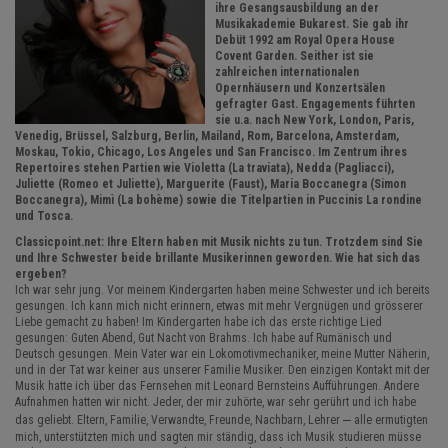
ihre Gesangsausbildung an der
Musikakademie Bukarest. Sie gab ihr
Debüt 1992 am Royal Opera House
Covent Garden. Seither ist sie
zahlreichen internationalen
Opernhäusern und Konzertsälen
gefragter Gast. Engagements führten
sie u.a. nach New York, London, Paris,
Venedig, Brüssel, Salzburg, Berlin, Mailand, Rom, Barcelona, Amsterdam,
Moskau, Tokio, Chicago, Los Angeles und San Francisco. Im Zentrum ihres
Repertoires stehen Partien wie Violetta (La traviata), Nedda (Pagliacci),
Juliette (Romeo et Juliette), Marguerite (Faust), Maria Boccanegra (Simon
Boccanegra), Mimì (La bohème) sowie die Titelpartien in Puccinis La rondine
und Tosca.
Classicpoint.net: Ihre Eltern haben mit Musik nichts zu tun. Trotzdem sind Sie
und Ihre Schwester beide brillante Musikerinnen geworden. Wie hat sich das
ergeben?
Ich war sehr jung. Vor meinem Kindergarten haben meine Schwester und ich bereits
gesungen. Ich kann mich nicht erinnern, etwas mit mehr Vergnügen und grösserer
Liebe gemacht zu haben! Im Kindergarten habe ich das erste richtige Lied
gesungen: Guten Abend, Gut Nacht von Brahms. Ich habe auf Rumänisch und
Deutsch gesungen. Mein Vater war ein Lokomotivmechaniker, meine Mutter Näherin,
und in der Tat war keiner aus unserer Familie Musiker. Den einzigen Kontakt mit der
Musik hatte ich über das Fernsehen mit Leonard Bernsteins Aufführungen. Andere
Aufnahmen hatten wir nicht. Jeder, der mir zuhörte, war sehr gerührt und ich habe
–
das geliebt. Eltern, Familie, Verwandte, Freunde, Nachbarn, Lehrer
alle ermutigten
mich, unterstützten mich und sagten mir ständig, dass ich Musik studieren müsse