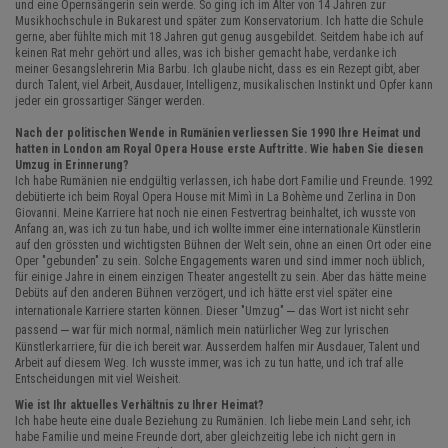
und eine Opernsängerin sein werde. So ging ich im Alter von 14 Jahren zur
Musikhochschule in Bukarest und später zum Konservatorium. Ich hatte die Schule
gerne, aber fühlte mich mit 18 Jahren gut genug ausgebildet. Seitdem habe ich auf
keinen Rat mehr gehört und alles, was ich bisher gemacht habe, verdanke ich
meiner Gesangslehrerin Mia Barbu. Ich glaube nicht, dass es ein Rezept gibt, aber
durch Talent, viel Arbeit, Ausdauer, Intelligenz, musikalischen Instinkt und Opfer kann
jeder ein grossartiger Sänger werden.
Nach der politischen Wende in Rumänien verliessen Sie 1990 Ihre Heimat und
hatten in London am Royal Opera House erste Auftritte. Wie haben Sie diesen
Umzug in Erinnerung?
Ich habe Rumänien nie endgültig verlassen, ich habe dort Familie und Freunde. 1992
debütierte ich beim Royal Opera House mit Mimì in La Bohème und Zerlina in Don
Giovanni. Meine Karriere hat noch nie einen Festvertrag beinhaltet, ich wusste von
Anfang an, was ich zu tun habe, und ich wollte immer eine internationale Künstlerin
auf den grössten und wichtigsten Bühnen der Welt sein, ohne an einen Ort oder eine
Oper "gebunden" zu sein. Solche Engagements waren und sind immer noch üblich,
für einige Jahre in einem einzigen Theater angestellt zu sein. Aber das hätte meine
Debüts auf den anderen Bühnen verzögert, und ich hätte erst viel später eine
–
internationale Karriere starten können. Dieser "Umzug"
das Wort ist nicht sehr
–
passend
war für mich normal, nämlich mein natürlicher Weg zur lyrischen
Künstlerkarriere, für die ich bereit war. Ausserdem halfen mir Ausdauer, Talent und
Arbeit auf diesem Weg. Ich wusste immer, was ich zu tun hatte, und ich traf alle
Entscheidungen mit viel Weisheit.
Wie ist Ihr aktuelles Verhältnis zu Ihrer Heimat?
Ich habe heute eine duale Beziehung zu Rumänien. Ich liebe mein Land sehr, ich
habe Familie und meine Freunde dort, aber gleichzeitig lebe ich nicht gern in