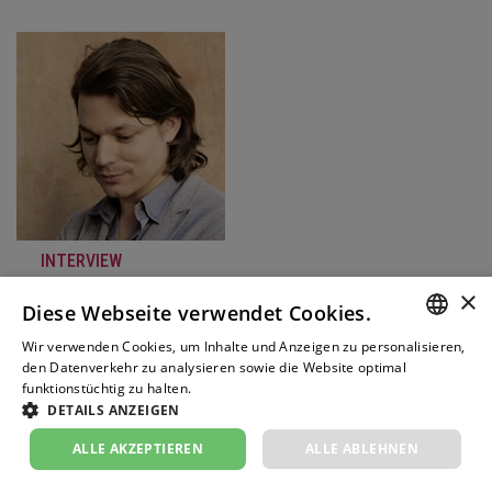
INTERVIEW
×
Interview mit David Fray
Diese Webseite verwendet Cookies.
02. August 2024
Wir verwenden Cookies, um Inhalte und Anzeigen zu personalisieren,
«Vielleicht mache ich nur deshalb weiter, weil ich nicht
GERM
den Datenverkehr zu analysieren sowie die Website optimal
zufrieden bin. Ich habe Angst…
funktionstüchtig zu halten.
Weitere Informationen
FRENC
DETAILS ANZEIGEN
WEITER
ITALIA
ALLE AKZEPTIEREN
ALLE ABLEHNEN
ENGLI