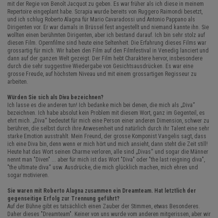
mit der Regie von Benoît Jacquot zu geben. Es war früher als ich diese in meinem
Repertoire eingeplant habe. Scrapia wurde bereits von Ruggero Raimondi besetzt,
und ich schlug Roberto Alagna für Mario Cavaradossi und Antonio Pappano als
Dirigenten vor. Er war damals in Brüssel fest angestellt und niemand kannte ihn. Sie
wollten einen berühmten Dirigenten, aber ich bestand darauf. Ich bin sehr stolz auf
diesen Film. Opernfilme sind heute eine Seltenheit. Die Erfahrung dieses Films war
grossartig für mich. Wir haben den Film auf den Filmfestival in Venedig lanciert und
dann auf der ganzen Welt gezeigt. Der Film hebt Charaktere hervor, insbesondere
durch die sehr suggestive Wiedergabe von Gesichtsausdrücken. Es war eine
grosse Freude, auf höchstem Niveau und mit einem grossartigen Regisseur zu
arbeiten.
Würden Sie sich als Diva bezeichnen?
Ich lasse es die anderen tun! Ich bedanke mich bei denen, die mich als „Diva“
bezeichnen. Ich habe absolut kein Problem mit diesem Wort, ganz im Gegenteil, es
ehrt mich. „Diva“ bedeutet für mich eine Person einer anderen Dimension, schwer zu
berühren, die selbst durch ihre Anwesenheit und natürlich durch ihr Talent eine sehr
starke Emotion ausstrahlt. Mein Freund, der grosse Komponist Vangelis sagt, dass
ich eine Diva bin, denn wenn er mich hört und mich ansieht, dann steht die Zeit still!
Heute hat das Wort seinen Charme verloren, alle sind „Divas“ und sogar die Männer
nennt man "Diven" ... aber für mich ist das Wort "Diva" oder "the last reigning diva",
"the ultimate diva“ usw. Ausdrücke, die mich glücklich machen, mich ehren und
sogar motivieren.
Sie waren mit Roberto Alagna zusammen ein Dreamteam. Hat letztlich der
gegenseitige Erfolg zur Trennung geführt?
Auf der Bühne gibt es tatsächlich einen Zauber der Stimmen, etwas Besonderes.
Daher dieses "Dreamteam". Keiner von uns wurde vom anderen mitgerissen, aber wir