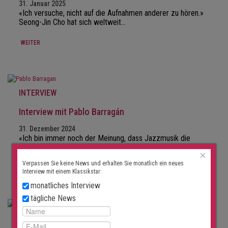
31. Januar 2025
«Ich versuche, nicht auf die Aufnahmen anderer zu hören.»
Seong-Jin Cho hat sich weltweit…
WEITER
INTERVIEW
Interview mit Pablo Barragán
31. Dezember 2024
«Ich bin immer noch der Meinung, dass Jazzmusik die
höchste Kunst des Ausdrucks ist.»…
×
Verpassen Sie keine News und erhalten Sie monatlich ein neues
WEITER
Interview mit einem Klassikstar:
monatliches Interview
tägliche News
INTERVIEW