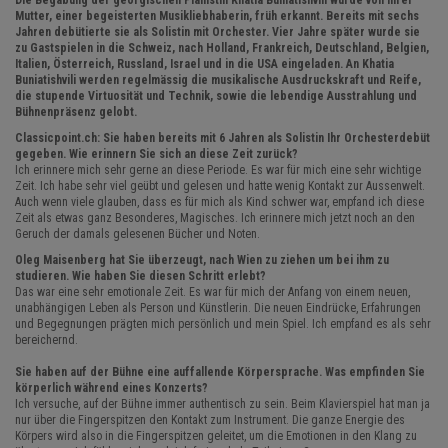
Die Begabung der georgischen Pianistin Khatia Buniatishvili wurde von ihrer
Mutter, einer begeisterten Musikliebhaberin, früh erkannt. Bereits mit sechs
Jahren debütierte sie als Solistin mit Orchester. Vier Jahre später wurde sie
zu Gastspielen in die Schweiz, nach Holland, Frankreich, Deutschland, Belgien,
Italien, Österreich, Russland, Israel und in die USA eingeladen. An Khatia
Buniatishvili werden regelmässig die musikalische Ausdruckskraft und Reife,
die stupende Virtuosität und Technik, sowie die lebendige Ausstrahlung und
Bühnenpräsenz gelobt.
Classicpoint.ch: Sie haben bereits mit 6 Jahren als Solistin Ihr Orchesterdebüt
gegeben. Wie erinnern Sie sich an diese Zeit zurück?
Ich erinnere mich sehr gerne an diese Periode. Es war für mich eine sehr wichtige
Zeit. Ich habe sehr viel geübt und gelesen und hatte wenig Kontakt zur Aussenwelt.
Auch wenn viele glauben, dass es für mich als Kind schwer war, empfand ich diese
Zeit als etwas ganz Besonderes, Magisches. Ich erinnere mich jetzt noch an den
Geruch der damals gelesenen Bücher und Noten.
Oleg Maisenberg hat Sie überzeugt, nach Wien zu ziehen um bei ihm zu
studieren. Wie haben Sie diesen Schritt erlebt?
Das war eine sehr emotionale Zeit. Es war für mich der Anfang von einem neuen,
unabhängigen Leben als Person und Künstlerin. Die neuen Eindrücke, Erfahrungen
und Begegnungen prägten mich persönlich und mein Spiel. Ich empfand es als sehr
bereichernd.
Sie haben auf der Bühne eine auffallende Körpersprache. Was empfinden Sie
körperlich während eines Konzerts?
Ich versuche, auf der Bühne immer authentisch zu sein. Beim Klavierspiel hat man ja
nur über die Fingerspitzen den Kontakt zum Instrument. Die ganze Energie des
Körpers wird also in die Fingerspitzen geleitet, um die Emotionen in den Klang zu