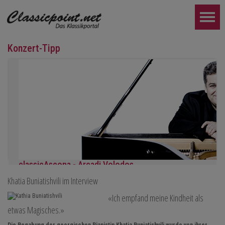
Konzert-Tipp
classicAscona - Arcadi Volodos
Khatia Buniatishvili im Interview
Klavierrezital
Samstag, 19.09, 19:30 in Ascona
«Ich empfand meine Kindheit als
WEITER...
etwas Magisches.»