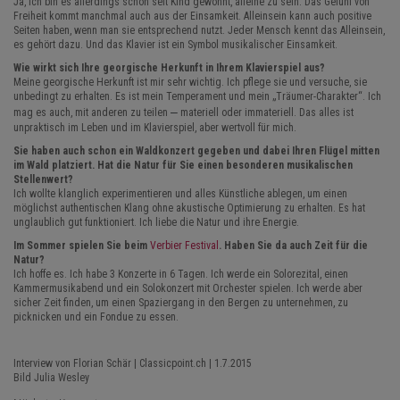
Ja, ich bin es allerdings schon seit Kind gewohnt, alleine zu sein. Das Gefühl von
Freiheit kommt manchmal auch aus der Einsamkeit. Alleinsein kann auch positive
Seiten haben, wenn man sie entsprechend nutzt. Jeder Mensch kennt das Alleinsein,
es gehört dazu. Und das Klavier ist ein Symbol musikalischer Einsamkeit.
Wie wirkt sich Ihre georgische Herkunft in Ihrem Klavierspiel aus?
Meine georgische Herkunft ist mir sehr wichtig. Ich pflege sie und versuche, sie
unbedingt zu erhalten. Es ist mein Temperament und mein „Träumer-Charakter“. Ich
–
mag es auch, mit anderen zu teilen
materiell oder immateriell. Das alles ist
unpraktisch im Leben und im Klavierspiel, aber wertvoll für mich.
Sie haben auch schon ein Waldkonzert gegeben und dabei Ihren Flügel mitten
im Wald platziert. Hat die Natur für Sie einen besonderen musikalischen
Stellenwert?
Ich wollte klanglich experimentieren und alles Künstliche ablegen, um einen
möglichst authentischen Klang ohne akustische Optimierung zu erhalten. Es hat
unglaublich gut funktioniert. Ich liebe die Natur und ihre Energie.
Im Sommer spielen Sie beim
Verbier Festival
. Haben Sie da auch Zeit für die
Natur?
Ich hoffe es. Ich habe 3 Konzerte in 6 Tagen. Ich werde ein Solorezital, einen
Kammermusikabend und ein Solokonzert mit Orchester spielen. Ich werde aber
sicher Zeit finden, um einen Spaziergang in den Bergen zu unternehmen, zu
picknicken und ein Fondue zu essen.
Interview von Florian Schär | Classicpoint.ch | 1.7.2015
Bild
Julia Wesley