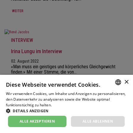
WEITER
INTERVIEW
Irina Lungu im Interview
02. August 2022
«Man muss ein geistiges und körperliches Gleichgewicht
finden.» Mit einer Stimme, die von…
×
Diese Webseite verwendet Cookies.
WEITER
Wir verwenden Cookies, um Inhalte und Anzeigen zu personalisieren,
GERM
den Datenverkehr zu analysieren sowie die Website optimal
funktionstüchtig zu halten.
Weitere Informationen
FRENC
DETAILS ANZEIGEN
INTERVIEW
ITALIA
ALLE AKZEPTIEREN
ALLE ABLEHNEN
Anna Fedorova im Interview
ENGLI