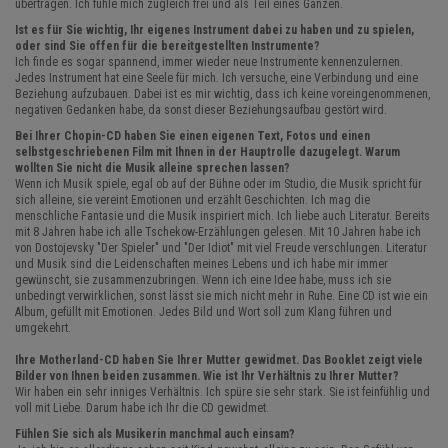
übertragen. Ich fühle mich zugleich frei und als Teil eines Ganzen.
Ist es für Sie wichtig, Ihr eigenes Instrument dabei zu haben und zu spielen,
oder sind Sie offen für die bereitgestellten Instrumente?
Ich finde es sogar spannend, immer wieder neue Instrumente kennenzulernen.
Jedes Instrument hat eine Seele für mich. Ich versuche, eine Verbindung und eine
Beziehung aufzubauen. Dabei ist es mir wichtig, dass ich keine voreingenommenen,
negativen Gedanken habe, da sonst dieser Beziehungsaufbau gestört wird.
Bei Ihrer Chopin-CD haben Sie einen eigenen Text, Fotos und einen
selbstgeschriebenen Film mit Ihnen in der Hauptrolle dazugelegt. Warum
wollten Sie nicht die Musik alleine sprechen lassen?
Wenn ich Musik spiele, egal ob auf der Bühne oder im Studio, die Musik spricht für
sich alleine, sie vereint Emotionen und erzählt Geschichten. Ich mag die
menschliche Fantasie und die Musik inspiriert mich. Ich liebe auch Literatur. Bereits
mit 8 Jahren habe ich alle Tschekow-Erzählungen gelesen. Mit 10 Jahren habe ich
von Dostojevsky "Der Spieler" und "Der Idiot" mit viel Freude verschlungen. Literatur
und Musik sind die Leidenschaften meines Lebens und ich habe mir immer
gewünscht, sie zusammenzubringen. Wenn ich eine Idee habe, muss ich sie
unbedingt verwirklichen, sonst lässt sie mich nicht mehr in Ruhe. Eine CD ist wie ein
Album, gefüllt mit Emotionen. Jedes Bild und Wort soll zum Klang führen und
umgekehrt.
Ihre Motherland-CD haben Sie Ihrer Mutter gewidmet. Das Booklet zeigt viele
Bilder von Ihnen beiden zusammen. Wie ist Ihr Verhältnis zu Ihrer Mutter?
Wir haben ein sehr inniges Verhältnis. Ich spüre sie sehr stark. Sie ist feinfühlig und
voll mit Liebe. Darum habe ich Ihr die CD gewidmet.
Fühlen Sie sich als Musikerin manchmal auch einsam?