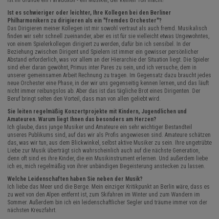
ist im Grunde ein Paradoxon - ein Musiker, der keinen Ton macht!
Ist es schwieriger oder leichter, Ihre Kollegen bei den Berliner
Philharmonikern zu dirigieren als ein "fremdes Orchester"?
Das Dirigieren meiner Kollegen ist mir sowohl vertraut als auch fremd. Musikalisch
finden wir sehr schnell zueinander, aber es ist für sie vielleicht etwas Ungewohntes,
von einem Spielerkollegen dirigiert zu werden, dafür bin ich sensibel. In der
Beziehung zwischen Dirigent und Spielern ist immer ein gewisser persönlicher
Abstand erforderlich, was vor allem an der Hierarchie der Situation liegt. Die Spieler
sind eher daran gewöhnt, Primus inter Pares zu sein, und ich versuche, dem in
unserer gemeinsamen Arbeit Rechnung zu tragen. Im Gegensatz dazu braucht jedes
neue Orchester eine Phase, in der wir uns gegenseitig kennen lernen, und das läuft
nicht immer reibungslos ab. Aber das ist das tägliche Brot eines Dirigenten. Der
Beruf bringt selten den Vorteil, dass man von allen geliebt wird.
Sie leiten regelmäßig Konzertprojekte mit Kindern, Jugendlichen und
Amateuren. Warum liegt Ihnen das besonders am Herzen?
Ich glaube, dass junge Musiker und Amateure ein sehr wichtiger Bestandteil
unseres Publikums sind, auf das wir als Profis angewiesen sind. Amateure schätzen
das, was wir tun, aus dem Blickwinkel, selbst aktive Musiker zu sein. Ihre ungetrübte
Liebe zur Musik überträgt sich wahrscheinlich auch auf die nächste Generation,
denn oft sind es ihre Kinder, die ein Musikinstrument erlernen. Und außerdem liebe
ich es, mich regelmäßig von ihrer unbändigen Begeisterung anstecken zu lassen.
Welche Leidenschaften haben Sie neben der Musik?
Ich liebe das Meer und die Berge. Mein einziger Kritikpunkt an Berlin wäre, dass es
zu weit von den Alpen entfernt ist, zum Skifahren im Winter und zum Wandern im
Sommer. Außerdem bin ich ein leidenschaftlicher Segler und träume immer von der
nächsten Kreuzfahrt.