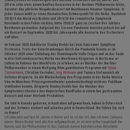
Stanley Dodds ist Chefdirigent des Sinfonie Orchesters Berlin, das er seit
2014 in zehn stets ausverkauften Konzerten in der Berliner Philharmonie leitet,
darunter das jährliche Neujahrskonzert mit Beethovens Neunter Symphonie. In
jeder Saison wählt er einen thematischen Schwerpunkt für die Reihe. Nachdem
2018/19 die Musik von Brahms und 2019/20 die romantische Symphonik
Russlands in den Fokus rückten, hätte 2020/21 ganz im Zeichen des Jubilars
Beethoven gestanden. Aufgrund der Corona-Pandemie mussten jedoch bis auf
ein Konzert im September 2020 bis Jahresende alle Konzerte des Orchesters
entfallen.
Im Februar 2020 debütierte Stanley Dodds bei dem Vancouver Symphony
Orchestra. Trotz der Einschränkungen durch die Pandemie konnte er im
Oktober 2020 einer Einladung der Staatskapelle Halle folgen und an der Saale
in drei Sinfoniekonzerten Werke von Beethoven dirigieren. In Berlin war er
zudem im Rahmen des Musikfests zu erleben, wo er Musiker der Berliner
Philharmoniker in einem Wolfgang Rihm gewidmeten Programm mit
Tabea
Zimmermann
, Christian Gerhaher,
Jörg Widmann
und Tamara Stefanovich als
Solisten dirigierte. Da die Wiederholung des Programms in der Reihe Musica
Viva im Münchner Prinzregententheater pandemiebedingt nicht vor Publikum
stattfinden konnte, dirigierte Stanley Dodds hier die Musiker des
Symphonieorchesters des Bayerischen Rundfunks in einem live gestreamten
Konzert und einer Hörfunk-Produktion.
Sie sind in Kanada geboren, in Australien aufgewachsen, haben in Österreich
und der Schweiz studiert und arbeiten jetzt in Deutschland. Wo fühlen Sie sich
zu Hause?
Ich lebe jetzt seit fast 30 Jahren in Berlin und es ist der Ort, den ich mein Zuhause
nenne. Meine Kinder sind alle hier aufgewachsen, es ist eine echte Hauptstadt der
Künste, und die Philharmonie ist das Zentrum meiner künstlerischen Aktivitäten.