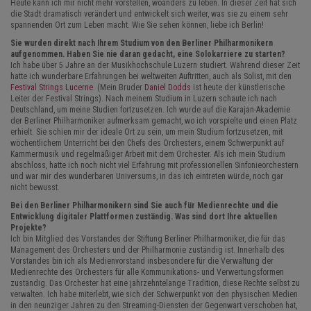
Heute kann ich mir nicht mehr vorstellen, woanders zu leben. In dieser Zeit hat sich
die Stadt dramatisch verändert und entwickelt sich weiter, was sie zu einem sehr
spannenden Ort zum Leben macht. Wie Sie sehen können, liebe ich Berlin!
Sie wurden direkt nach Ihrem Studium von den Berliner Philharmonikern
aufgenommen. Haben Sie nie daran gedacht, eine Solokarriere zu starten?
Ich habe über 5 Jahre an der Musikhochschule Luzern studiert. Während dieser Zeit
hatte ich wunderbare Erfahrungen bei weltweiten Auftritten, auch als Solist, mit den
Festival Strings Lucerne
. (Mein Bruder
Daniel Dodds
ist heute der künstlerische
Leiter der Festival Strings). Nach meinem Studium in Luzern schaute ich nach
Deutschland, um meine Studien fortzusetzen. Ich wurde auf die Karajan-Akademie
der Berliner Philharmoniker aufmerksam gemacht, wo ich vorspielte und einen Platz
erhielt. Sie schien mir der ideale Ort zu sein, um mein Studium fortzusetzen, mit
wöchentlichem Unterricht bei den Chefs des Orchesters, einem Schwerpunkt auf
Kammermusik und regelmäßiger Arbeit mit dem Orchester. Als ich mein Studium
abschloss, hatte ich noch nicht viel Erfahrung mit professionellen Sinfonieorchestern
und war mir des wunderbaren Universums, in das ich eintreten würde, noch gar
nicht bewusst.
Bei den Berliner Philharmonikern sind Sie auch für Medienrechte und die
Entwicklung digitaler Plattformen zuständig. Was sind dort Ihre aktuellen
Projekte?
Ich bin Mitglied des Vorstandes der Stiftung Berliner Philharmoniker, die für das
Management des Orchesters und der Philharmonie zuständig ist. Innerhalb des
Vorstandes bin ich als Medienvorstand insbesondere für die Verwaltung der
Medienrechte des Orchesters für alle Kommunikations- und Verwertungsformen
zuständig. Das Orchester hat eine jahrzehntelange Tradition, diese Rechte selbst zu
verwalten. Ich habe miterlebt, wie sich der Schwerpunkt von den physischen Medien
in den neunziger Jahren zu den Streaming-Diensten der Gegenwart verschoben hat,