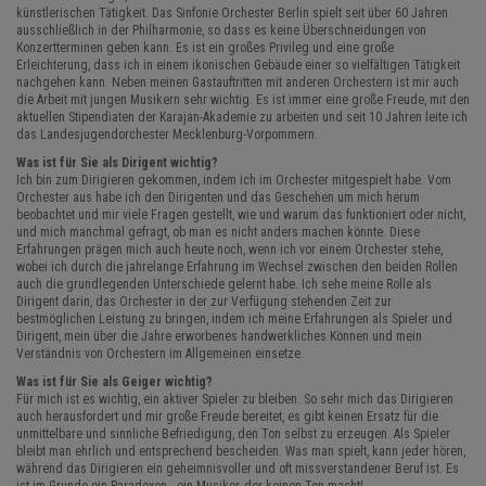
künstlerischen Tätigkeit. Das Sinfonie Orchester Berlin spielt seit über 60 Jahren
ausschließlich in der Philharmonie, so dass es keine Überschneidungen von
Konzertterminen geben kann. Es ist ein großes Privileg und eine große
Erleichterung, dass ich in einem ikonischen Gebäude einer so vielfältigen Tätigkeit
nachgehen kann. Neben meinen Gastauftritten mit anderen Orchestern ist mir auch
die Arbeit mit jungen Musikern sehr wichtig. Es ist immer eine große Freude, mit den
aktuellen Stipendiaten der Karajan-Akademie zu arbeiten und seit 10 Jahren leite ich
das Landesjugendorchester Mecklenburg-Vorpommern.
Was ist für Sie als Dirigent wichtig?
Ich bin zum Dirigieren gekommen, indem ich im Orchester mitgespielt habe. Vom
Orchester aus habe ich den Dirigenten und das Geschehen um mich herum
beobachtet und mir viele Fragen gestellt, wie und warum das funktioniert oder nicht,
und mich manchmal gefragt, ob man es nicht anders machen könnte. Diese
Erfahrungen prägen mich auch heute noch, wenn ich vor einem Orchester stehe,
wobei ich durch die jahrelange Erfahrung im Wechsel zwischen den beiden Rollen
auch die grundlegenden Unterschiede gelernt habe. Ich sehe meine Rolle als
Dirigent darin, das Orchester in der zur Verfügung stehenden Zeit zur
bestmöglichen Leistung zu bringen, indem ich meine Erfahrungen als Spieler und
Dirigent, mein über die Jahre erworbenes handwerkliches Können und mein
Verständnis von Orchestern im Allgemeinen einsetze.
Was ist für Sie als Geiger wichtig?
Für mich ist es wichtig, ein aktiver Spieler zu bleiben. So sehr mich das Dirigieren
auch herausfordert und mir große Freude bereitet, es gibt keinen Ersatz für die
unmittelbare und sinnliche Befriedigung, den Ton selbst zu erzeugen. Als Spieler
bleibt man ehrlich und entsprechend bescheiden. Was man spielt, kann jeder hören,
während das Dirigieren ein geheimnisvoller und oft missverstandener Beruf ist. Es