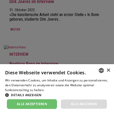
Dirk Joeres im Interview
31. Oktober 2022
«Die künstlerische Arbeit steht an erster Stelle.» In Bonn
geboren, studierte Dirk Joeres…
WEITER
INTERVIEW
Beatrice Rana im Interview
×
Diese Webseite verwendet Cookies.
03. Oktober 2022
«Musik ist für mich Leben.» In eine Musikerfamilie
Wir verwenden Cookies, um Inhalte und Anzeigen zu personalisieren,
hineingeboren, spielte Beatrice Rana…
GERM
den Datenverkehr zu analysieren sowie die Website optimal
funktionstüchtig zu halten.
Weitere Informationen
WEITER
FRENC
DETAILS ANZEIGEN
ITALIA
ALLE AKZEPTIEREN
ALLE ABLEHNEN
ENGLI