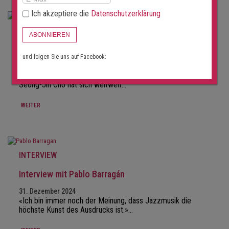
Ich akzeptiere die
Datenschutzerklärung
INTERVIEW
ABONNIEREN
Interview mit Seong-Jin Cho
und folgen Sie uns auf Facebook:
31. Januar 2025
«Ich versuche, nicht auf die Aufnahmen anderer zu hören.»
Seong-Jin Cho hat sich weltweit…
WEITER
INTERVIEW
Interview mit Pablo Barragán
31. Dezember 2024
«Ich bin immer noch der Meinung, dass Jazzmusik die
höchste Kunst des Ausdrucks ist.»…