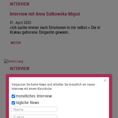
INTERVIEW
Interview mit Anna Sułkowska-Migoń
01. April 2025
«Ich suche immer nach Emotionen in mir selbst.» Die in
Krakau geborene Dirigentin gewann…
WEITER
INTERVIEW
Interview mit Hanni Liang
×
Verpassen Sie keine News und erhalten Sie monatlich ein neues
28. Februar 2025
Interview mit einem Klassikstar:
«Warum eigentlich? Warum bin ich Musikerin, warum mache
monatliches Interview
ich Musik?» Hanni Liang wurde…
tägliche News
WEITER