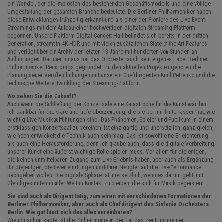
ein Wandel, der die Implosion des bestehenden Geschäftsmodells und eine völlige
Umgestaltung der gesamten Branche bedeutete. Die Berliner Philharmoniker haben
diese Entwicklungen frühzeitig erkannt und als einer der Pioniere des Live-Event-
Streamings mit dem Aufbau einer hochwertigen digitalen Streaming-Plattform
begonnen. Unsere Plattform Digital Concert Hall befindet sich bereits in der dritten
Generation, streamt in 4K HDR und mit vielen zusätzlichen State-of-the-Art-Features
und verfügt über ein Archiv der letzten 13 Jahre mit hunderten von Stunden an
Aufführungen. Darüber hinaus hat das Orchester auch sein eigenes Label Berliner
Philharmoniker Recordings gegründet. Zu den aktuellen Projekten gehören die
Planung neuer Veröffentlichungen mit unserem Chefdirigenten Kirill Petrenko und die
technische Weiterentwicklung der Streaming-Plattform.
Wo sehen Sie die Zukunft?
Auch wenn die Schließung der Konzertsäle eine Katastrophe für die Kunst war, bin
ich dankbar für die klare und tiefe Überzeugung, die sie bei mir hinterlassen hat, wie
wichtig Live-Musikaufführungen sind. Das Phänomen, Spieler und Publikum in einem
erstklassigen Konzertsaal zu vereinen, ist einzigartig und unersetzlich, ganz gleich,
wie hoch entwickelt die Technik auch sein mag. Das ist sowohl eine Erleichterung
als auch eine Herausforderung, denn ich glaube auch, dass die digitale Verbreitung
unserer Kunst eine äußerst wichtige Rolle spielen muss. Vor allem für diejenigen,
die keinen unmittelbaren Zugang zum Live-Erlebnis haben, aber auch als Ergänzung
für diejenigen, die tiefer eindringen und ihrer Neugier auf die Live-Performance
nachgehen wollen. Die digitale Sphäre ist unersetzlich, wenn es darum geht, mit
Gleichgesinnten in aller Welt in Kontakt zu bleiben, die sich für Musik begeistern.
Sie sind auch als Dirigent tätig, zum einen mit verschiedenen Formationen der
Berliner Philharmoniker, aber auch als Chefdirigent des Sinfonie Orchesters
Berlin. Wie gut lässt sich das alles vereinbaren?
Wie ich schon sagte, ist die Philharmonie in der Tat das Zentrum meiner