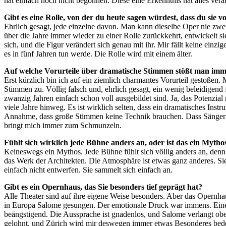
hat einfach noch nicht begonnen. Diese eine Erkenntnis hat alles verä
Gibt es eine Rolle, von der du heute sagen würdest, dass du sie v
Ehrlich gesagt, jede einzelne davon. Man kann dieselbe Oper nie zwe
über die Jahre immer wieder zu einer Rolle zurückkehrt, entwickelt si
sich, und die Figur verändert sich genau mit ihr. Mir fällt keine einz
es in fünf Jahren tun werde. Die Rolle wird mit einem älter.
Auf welche Vorurteile über dramatische Stimmen stößt man imm
Erst kürzlich bin ich auf ein ziemlich charmantes Vorurteil gestoße
Stimmen zu. Völlig falsch und, ehrlich gesagt, ein wenig beleidigen
zwanzig Jahren einfach schon voll ausgebildet sind. Ja, das Potenzial
viele Jahre hinweg. Es ist wirklich selten, dass ein dramatisches Inst
Annahme, dass große Stimmen keine Technik brauchen. Dass Sänger w
bringt mich immer zum Schmunzeln.
Fühlt sich wirklich jede Bühne anders an, oder ist das ein Mytho
Keineswegs ein Mythos. Jede Bühne fühlt sich völlig anders an, denn 
das Werk der Architekten. Die Atmosphäre ist etwas ganz anderes. Sie
einfach nicht entwerfen. Sie sammelt sich einfach an.
Gibt es ein Opernhaus, das Sie besonders tief geprägt hat?
Alle Theater sind auf ihre eigene Weise besonders. Aber das Opernha
in Europa Salome gesungen. Der emotionale Druck war immens. Eine 
beängstigend. Die Aussprache ist gnadenlos, und Salome verlangt obe
gelohnt, und Zürich wird mir deswegen immer etwas Besonderes bed