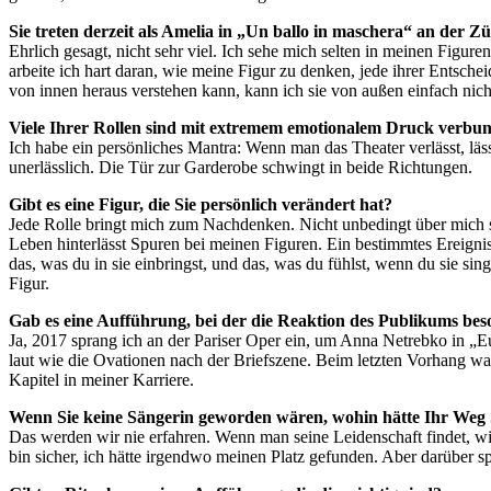
Sie treten derzeit als Amelia in „Un ballo in maschera“ an der Z
Ehrlich gesagt, nicht sehr viel. Ich sehe mich selten in meinen Figu
arbeite ich hart daran, wie meine Figur zu denken, jede ihrer Entschei
von innen heraus verstehen kann, kann ich sie von außen einfach nic
Viele Ihrer Rollen sind mit extremem emotionalem Druck verbu
Ich habe ein persönliches Mantra: Wenn man das Theater verlässt, läs
unerlässlich. Die Tür zur Garderobe schwingt in beide Richtungen.
Gibt es eine Figur, die Sie persönlich verändert hat?
Jede Rolle bringt mich zum Nachdenken. Nicht unbedingt über mich sel
Leben hinterlässt Spuren bei meinen Figuren. Ein bestimmtes Ereigni
das, was du in sie einbringst, und das, was du fühlst, wenn du sie sing
Figur.
Gab es eine Aufführung, bei der die Reaktion des Publikums bes
Ja, 2017 sprang ich an der Pariser Oper ein, um Anna Netrebko in „
laut wie die Ovationen nach der Briefszene. Beim letzten Vorhang w
Kapitel in meiner Karriere.
Wenn Sie keine Sängerin geworden wären, wohin hätte Ihr Weg 
Das werden wir nie erfahren. Wenn man seine Leidenschaft findet, wir
bin sicher, ich hätte irgendwo meinen Platz gefunden. Aber darüber 