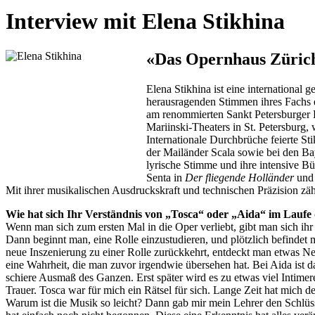
Interview mit Elena Stikhina
«Das Opernhaus Zürich
Elena Stikhina ist eine international g
herausragenden Stimmen ihres Fachs et
am renommierten Sankt Petersburger K
Mariinski-Theaters in St. Petersburg, 
Internationale Durchbrüche feierte St
der Mailänder Scala sowie bei den Bayr
lyrische Stimme und ihre intensive Bü
Senta in
Der fliegende Holländer
und 
Mit ihrer musikalischen Ausdruckskraft und technischen Präzision zäh
Wie hat sich Ihr Verständnis von „Tosca“ oder „Aida“ im Laufe
Wenn man sich zum ersten Mal in die Oper verliebt, gibt man sich ihr 
Dann beginnt man, eine Rolle einzustudieren, und plötzlich befindet 
neue Inszenierung zu einer Rolle zurückkehrt, entdeckt man etwas N
eine Wahrheit, die man zuvor irgendwie übersehen hat. Bei Aida ist d
schiere Ausmaß des Ganzen. Erst später wird es zu etwas viel Intim
Trauer. Tosca war für mich ein Rätsel für sich. Lange Zeit hat mich d
Warum ist die Musik so leicht? Dann gab mir mein Lehrer den Schlüss