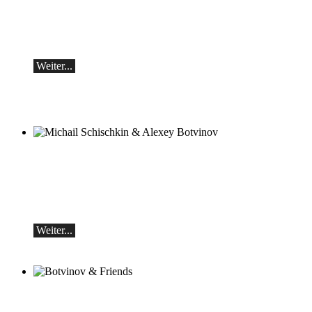
classicAscona - Arcadi Volodos
Klavierrezital
Samstag, 19.09, 19:30 in Ascona
Weiter...
Michail Schischkin & Alexey Botvinov
Michail Schischkin - Lesung, Gespräch
und Alexey Botvinov - Klavier
Sonntag 16.8.2026, 10:30, Hotel Hammer
(Schweiz)
Weiter...
Botvinov & Friends
5. Oktober, Kleine Tonhalle, 19.30