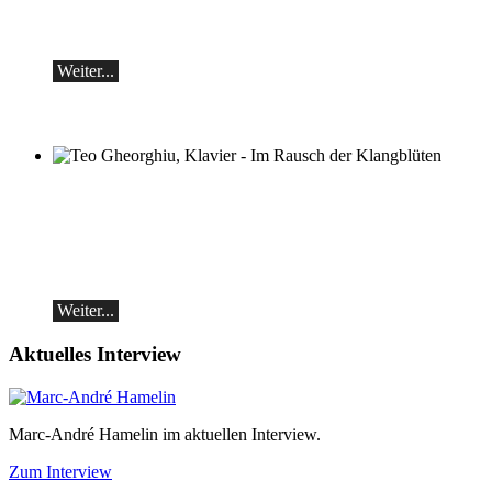
Werke von Sergei Rachmaninoff, Robert
Schumann und Astor Piazzolla
Weiter...
Teo Gheorghiu, Klavier - Im Rausch der
Klangblüten
Klavierrezital
Samstag 29.08.2026, 17:30 im Hotel
Restaurant Hammer (Schweiz)
Weiter...
Aktuelles Interview
Marc-André Hamelin im aktuellen Interview.
Zum Interview