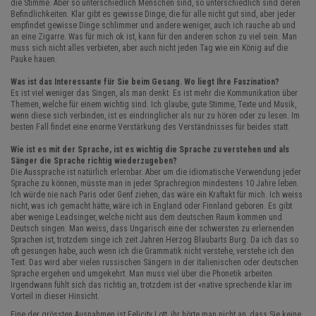
die Stimme. Aber so unterschiedlich Menschen sind, so unterschiedlich sind deren
Befindlichkeiten. Klar gibt es gewisse Dinge, die für alle nicht gut sind, aber jeder
empfindet gewisse Dinge schlimmer und andere weniger, auch ich rauche ab und
an eine Zigarre. Was für mich ok ist, kann für den anderen schon zu viel sein. Man
muss sich nicht alles verbieten, aber auch nicht jeden Tag wie ein König auf die
Pauke hauen.
Was ist das Interessante für Sie beim Gesang. Wo liegt Ihre Faszination?
Es ist viel weniger das Singen, als man denkt. Es ist mehr die Kommunikation über
Themen, welche für einem wichtig sind. Ich glaube, gute Stimme, Texte und Musik,
wenn diese sich verbinden, ist es eindringlicher als nur zu hören oder zu lesen. Im
besten Fall findet eine enorme Verstärkung des Verständnisses für beides statt.
Wie ist es mit der Sprache, ist es wichtig die Sprache zu verstehen und als
Sänger die Sprache richtig wiederzugeben?
Die Aussprache ist natürlich erlernbar. Aber um die idiomatische Verwendung jeder
Sprache zu können, müsste man in jeder Sprachregion mindestens 10 Jahre leben.
Ich würde nie nach Paris oder Genf ziehen, das wäre ein Kraftakt für mich. Ich weiss
nicht, was ich gemacht hätte, wäre ich in England oder Finnland geboren. Es gibt
aber wenige Leadsinger, welche nicht aus dem deutschen Raum kommen und
Deutsch singen. Man weiss, dass Ungarisch eine der schwersten zu erlernenden
Sprachen ist, trotzdem singe ich zeit Jahren Herzog Blaubarts Burg. Da ich das so
oft gesungen habe, auch wenn ich die Grammatik nicht verstehe, verstehe ich den
Text. Das wird aber vielen russischen Sängern in der italienischen oder deutschen
Sprache ergehen und umgekehrt. Man muss viel über die Phonetik arbeiten.
Irgendwann fühlt sich das richtig an, trotzdem ist der «native sprechende klar im
Vorteil in dieser Hinsicht.
Eine der grössten Ausnahmen ist Felicity Lott, ihr hörte man nicht an, dass Sie keine