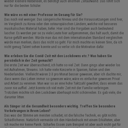
wieder kleinere Reibereien, es benötigt auch enormen Zeitaufwand. Das lohnt sich
nur für die besten Schüler.
Wie wäre es mit einer Professur im Gesang für Sie?
Das noch viel weniger. Das sängerische Niveau und die Voraussetzungen sind hier,
im Vergleich zu Korea oder den osteuropäischen Ländern, welche viel besseres
musikalisches Material haben, tiefer. Hier sind die Vorgaben auch bedeutend
lascher. Es werden per se zu viele Leute hier aufgenommen, das halt auch, damit die
Kurse gefüllt werden. Würde man das mit dem internationalen Standard vergleichen
würde man merken, dass das nicht so geht. Für mich machte es keinen Sinn, da ich
nicht genug Talent sehen konnte und so verlor ich die Motivation dafür.
Wie erleben Sie die Covid-Zeit mit den Lockdowns etc.? Was haben Sie
persönlich in der Zeit gemacht?
Die erste Zeit war überraschend, ich hatte so viel Zeit. Dann gings aber wieder los
mit Aufnahmen, Streams. Ich hatte viele Konzerte in Spanien, Italien und den
Niederlanden. Vielleicht wären 2-3 pro Monat besser gewesen, aber ich dachte mir,
dass wenn das Leben immer so gewesen wäre, wäre es einfacher gewesen Privat
und Arbeit zu vereinen. Man war so an eine hohe Taktzahl gewöhnt, dass einem das
zuvor nie auffiel. Jetzt konnte ich viel mehr Zeit mit der Familie verbringen.
Trotzdem möchte ich den Lockdown überhaupt nicht schönreden. Es gab viele, die
darunter litten.
Als Sänger ist die Gesundheit besonders wichtig. Treffen Sie besondere
Vorkehrungen in Ihrem Leben?
Das was der Stimme am meisten schadet, ist die falsche Technik, es gibt nichts
Schädlicheres. Natürlich vermeide ich den Händedruck mit einem Erkälteten, aber
ich mache mir keine Panik. Scharfes Essen zum Beispiel ist aber auch nicht gut für