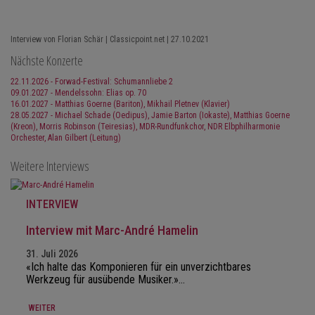
Interview von Florian Schär | Classicpoint.net | 27.10.2021
Nächste Konzerte
22.11.2026 - Forwad-Festival: Schumannliebe 2
09.01.2027 - Mendelssohn: Elias op. 70
16.01.2027 - Matthias Goerne (Bariton), Mikhail Pletnev (Klavier)
28.05.2027 - Michael Schade (Oedipus), Jamie Barton (Iokaste), Matthias Goerne
(Kreon), Morris Robinson (Teiresias), MDR-Rundfunkchor, NDR Elbphilharmonie
Orchester, Alan Gilbert (Leitung)
Weitere Interviews
INTERVIEW
Interview mit Marc-André Hamelin
31. Juli 2026
«Ich halte das Komponieren für ein unverzichtbares
Werkzeug für ausübende Musiker.»…
WEITER