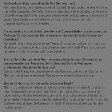
Nach welchen Kriterien wählen Sie Ihre Begleiter aus?
Nach dem Können, dem Interesse und der Qualität. Es gibt Leute, die nehmen immer
das selbe Gegenüber. Klar habe ich einige lebenslange Kontakte, aber das reizvolle
ist die Differenz der Stärken und die individuelle Betrachtungsweise. Das reizt mich
enorm. Ich halte die souveräne Beherrschung des Instruments und das
gegenseitige Finden am wichtigsten.
Sie wechseln zwischen Liederabenden und Opernauftritten ab und haben zum
Teil kaum Zeit dazwischen. Wie schwierig ist eigentlich für die Stimme die
Umstellung?
Prinzipiell ist es schon besser einige Tage nicht zu singen, so kann sich auch der
Muskel entspannen, aber das ist auch wieder sehr individuell. Wenn man das aber
langgenug macht, kann man sich daran gewöhnen.
Bei der Einstudierung einer Oper müssen ja einige leitende Protagonisten
zusammenarbeiten (Regisseur, Solist, Dirigent). Da sind Reibungen
prädestiniert. Wie gehen Sie damit um?
Zuerst ist die Frage, wer dirigiert, wer ist der Regisseur, gibt es das Stück schon?
Meistens findet man immer einen Weg, es sinnmachend wirken zu lassen.
Welche Leidenschaften haben Sie neben der Musik?
Alles ist so miteinander verbunden. Ich muss mich aber nicht jeden Tag mit Musik
beschäftigen, weil der musikalische Teil im Jahr schon sehr gross ist. Aber ein
Leben mit individueller Freiheit zu haben ist für mich schon sehr wichtig, das hat
einem vielleicht auch wieder diese Zeit gelehrt. Das hat garantiert zur Schärfung der
Gedanken beigetragen. Die Leidenschaft ist, für Freiheit einzutreten und darüber
nachzudenken.