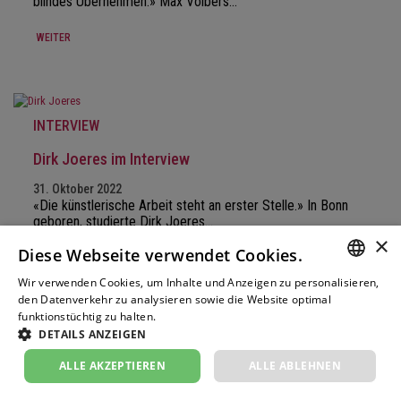
blindes Übernehmen.» Max Volbers…
WEITER
INTERVIEW
Dirk Joeres im Interview
31. Oktober 2022
«Die künstlerische Arbeit steht an erster Stelle.» In Bonn
geboren, studierte Dirk Joeres…
×
Diese Webseite verwendet Cookies.
WEITER
Wir verwenden Cookies, um Inhalte und Anzeigen zu personalisieren,
GERM
den Datenverkehr zu analysieren sowie die Website optimal
funktionstüchtig zu halten.
Weitere Informationen
FRENC
DETAILS ANZEIGEN
INTERVIEW
ITALIA
ALLE AKZEPTIEREN
ALLE ABLEHNEN
Beatrice Rana im Interview
ENGLI