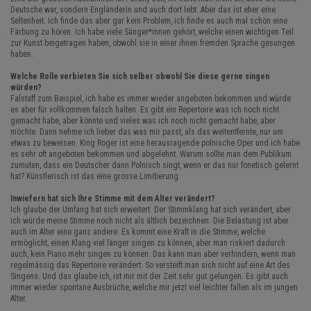
Deutsche war, sondern Engländerin und auch dort lebt. Aber das ist eher eine
Seltenheit. Ich finde das aber gar kein Problem, ich finde es auch mal schön eine
Färbung zu hören. Ich habe viele Sänger*innen gehört, welche einen wichtigen Teil
zur Kunst beigetragen haben, obwohl sie in einer ihnen fremden Sprache gesungen
haben.
Welche Rolle verbieten Sie sich selber obwohl Sie diese gerne singen
würden?
Falstaff zum Beispiel, ich habe es immer wieder angeboten bekommen und würde
es aber für vollkommen falsch halten. Es gibt ein Repertoire was ich noch nicht
gemacht habe, aber könnte und vieles was ich noch nicht gemacht habe, aber
möchte. Dann nehme ich lieber das was mir passt, als das weitentfernte, nur um
etwas zu beweisen. King Roger ist eine herausragende polnische Oper und ich habe
es sehr oft angeboten bekommen und abgelehnt. Warum sollte man dem Publikum
zumuten, dass ein Deutscher dann Polnisch singt, wenn er das nur fonetisch gelernt
hat? Künstlerisch ist das eine grosse Limitierung.
Inwiefern hat sich Ihre Stimme mit dem Alter verändert?
Ich glaube der Umfang hat sich erweitert. Der Stimmklang hat sich verändert, aber
ich würde meine Stimme noch nicht als ältlich bezeichnen. Die Belastung ist aber
auch im Alter eine ganz andere. Es kommt eine Kraft in die Stimme, welche
ermöglicht, einen Klang viel länger singen zu können, aber man riskiert dadurch
auch, kein Piano mehr singen zu können. Das kann man aber verhindern, wenn man
regelmässig das Repertoire verändert. So versteift man sich nicht auf eine Art des
Singens. Und das glaube ich, ist mir mit der Zeit sehr gut gelungen. Es gibt auch
immer wieder spontane Ausbrüche, welche mir jetzt viel leichter fallen als im jungen
Alter.