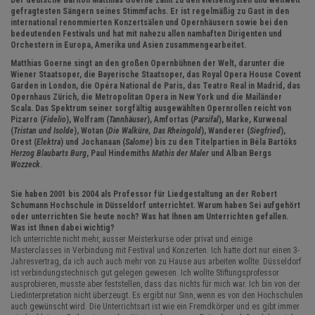
Der deutsche Bariton Matthias Goerne zählt zu den vielseitigsten und weltweit
gefragtesten Sängern seines Stimmfachs. Er ist regelmäßig zu Gast in den
international renommierten Konzertsälen und Opernhäusern sowie bei den
bedeutenden Festivals und hat mit nahezu allen namhaften Dirigenten und
Orchestern in Europa, Amerika und Asien zusammengearbeitet.
Matthias Goerne singt an den großen Opernbühnen der Welt, darunter die
Wiener Staatsoper, die Bayerische Staatsoper, das Royal Opera House Covent
Garden in London, die Opéra National de Paris, das Teatro Real in Madrid, das
Opernhaus Zürich, die Metropolitan Opera in New York und die Mailänder
Scala. Das Spektrum seiner sorgfältig ausgewählten Opernrollen reicht von
Pizarro (
Fidelio
), Wolfram (
Tannhäuser
), Amfortas (
Parsifal
), Marke, Kurwenal
(
Tristan und Isolde
), Wotan (
Die Walküre, Das Rheingold
), Wanderer (
Siegfried
),
Orest (
Elektra
) und Jochanaan (
Salome
) bis zu den Titelpartien in Béla Bartóks
Herzog Blaubarts Burg
, Paul Hindemiths
Mathis der Maler
und Alban Bergs
Wozzeck
.
Sie haben 2001 bis 2004 als Professor für Liedgestaltung an der Robert
Schumann Hochschule in Düsseldorf unterrichtet. Warum haben Sei aufgehört
oder unterrichten Sie heute noch? Was hat Ihnen am Unterrichten gefallen.
Was ist Ihnen dabei wichtig?
Ich unterrichte nicht mehr, ausser Meisterkurse oder privat und einige
Masterclasses in Verbindung mit Festival und Konzerten. Ich hatte dort nur einen 3-
Jahresvertrag, da ich auch auch mehr von zu Hause aus arbeiten wollte. Düsseldorf
ist verbindungstechnisch gut gelegen gewesen. Ich wollte Stiftungsprofessor
ausprobieren, musste aber feststellen, dass das nichts für mich war. Ich bin von der
Liedinterpretation nicht überzeugt. Es ergibt nur Sinn, wenn es von den Hochschulen
auch gewünscht wird. Die Unterrichtsart ist wie ein Fremdkörper und es gibt immer