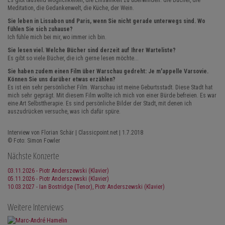
Es gibt tausend Möglichkeiten, die Einsamkeit zu überwinden: die Bücher, die
Meditation, die Gedankenwelt, die Küche, der Wein.
Sie leben in Lissabon und Paris, wenn Sie nicht gerade unterwegs sind. Wo
fühlen Sie sich zuhause?
Ich fühle mich bei mir, wo immer ich bin.
Sie lesen viel. Welche Bücher sind derzeit auf Ihrer Warteliste?
Es gibt so viele Bücher, die ich gerne lesen möchte...
Sie haben zudem einen Film über Warschau gedreht: Je m'appelle Varsovie.
Können Sie uns darüber etwas erzählen?
Es ist ein sehr persönlicher Film. Warschau ist meine Geburtsstadt. Diese Stadt hat
mich sehr geprägt. Mit diesem Film wollte ich mich von einer Bürde befreien. Es war
eine Art Selbsttherapie. Es sind persönliche Bilder der Stadt, mit denen ich
auszudrücken versuche, was ich dafür spüre.
Interview von Florian Schär | Classicpoint.net | 1.7.2018
© Foto: Simon Fowler
Nächste Konzerte
03.11.2026 - Piotr Anderszewski (Klavier)
05.11.2026 - Piotr Anderszewski (Klavier)
10.03.2027 - Ian Bostridge (Tenor), Piotr Anderszewski (Klavier)
Weitere Interviews