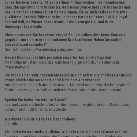
konzertierte er bereits mit den Berliner Philharmonikern, dem London und
dem Chicago Symphony Orchestra, dem Royal Concertgebouw Orchestra und
der Deutschen Kammerphilharmonie Bremen, die er auch selbst vom Klavier
aus leitete. Rezitale führten ihn ins Londoner Barbican Centre und die Royal
Festival Hall, ins Wiener Konzerthaus, in die Carnegie Hall und in die
Hamburger Laeiszhalle.
Classicpoint.net: Sie haben vor einiger Zeit ein halbes Jahr keine Konzerte
gegeben, um sich zu erholen und neue Kraft zu finden. Haben Sie sich in
dieser Auszeit verändert?
Nein, ich habe keine Veränderung wahrgenommen.
Was ist Ihnen bei der Interpretation eines Werkes am wichtigsten?
Am wichtigsten ist mir, dass das Werk lebendig, persönlich und authentisch
interpretiert wird.
Sie haben einen sehr grossen Anspruch an sich selbst. Bleibt dieser Anspruch
immer gleich oder verändert er sich mit dem Älterwerden?
Natürlich verändert sich das mit dem Alter. Man wird anspruchsvoller bei gewissen
Sachen und weniger kritsch bei anderen. Man entwickelt sich, das ist normal.
Spielen Sie lieber live oder im Studio?
Das sind zwei verschiedene Sachen, die man nicht vergleichen kann. Deshalb kann
ich mich auch nicht für eines entscheiden.
Wie würden Sie Ihr Klangideal beschreiben?
Die Stille.
Als Pianist ist man auch viel alleine. Wie gehen Sie mit dieser Einsamkeit um?