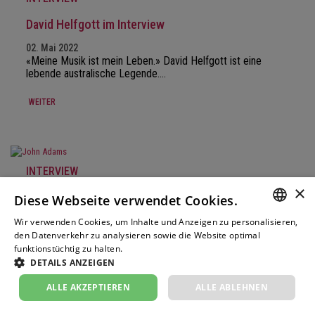
David Helfgott im Interview
02. Mai 2022
«Meine Musik ist mein Leben.» David Helfgott ist eine
lebende australische Legende.…
WEITER
INTERVIEW
×
Helena Winkelman im Interview
Diese Webseite verwendet Cookies.
01. April 2022
Wir verwenden Cookies, um Inhalte und Anzeigen zu personalisieren,
GERM
«Leben und Komponieren sind untrennbar verwoben.»
den Datenverkehr zu analysieren sowie die Website optimal
Helena Winkelman gilt als eine der…
funktionstüchtig zu halten.
Weitere Informationen
FRENC
DETAILS ANZEIGEN
WEITER
ITALIA
ALLE AKZEPTIEREN
ALLE ABLEHNEN
ENGLI