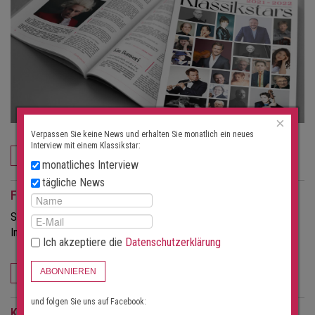
×
Verpassen Sie keine News und erhalten Sie monatlich ein neues
Interview mit einem Klassikstar:
JETZT BESTELLEN
monatliches Interview
tägliche News
Für Veranstalter
Sie möchten mehr Besucher für Ihre Konzerte?
Informieren Sie sich über die Möglichkeiten dieses Portals.
Ich akzeptiere die
Datenschutzerklärung
ABONNIEREN
FÜR VERANSTALTER
und folgen Sie uns auf Facebook:
Konzert-Suchabo