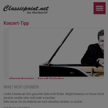
Konzert-Tipp
classicAscona - Arcadi Volodos
INHALT NICHT GEFUNDEN
Klavierrezital
Samstag, 19.09, 19:30 in Ascona
Leider konnten wir Ihre gesuchte Seite nicht finden. Möglicherweise ist dieser Inhalt
bereiuts veraltet oder nicht mehr erreichbar.
WEITER...
Bitte nutzen Sie die Website um nach aktuellen Inhalten zu suchen.