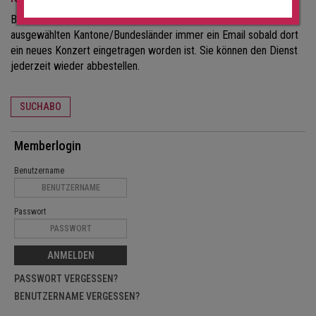
Bei einem Konzert-Suchabo erhalten Sie für die von Ihnen
ausgewählten Kantone/Bundesländer immer ein Email sobald dort
ein neues Konzert eingetragen worden ist. Sie können den Dienst
jederzeit wieder abbestellen.
SUCHABO
Memberlogin
Benutzername
Passwort
ANMELDEN
PASSWORT VERGESSEN?
BENUTZERNAME VERGESSEN?