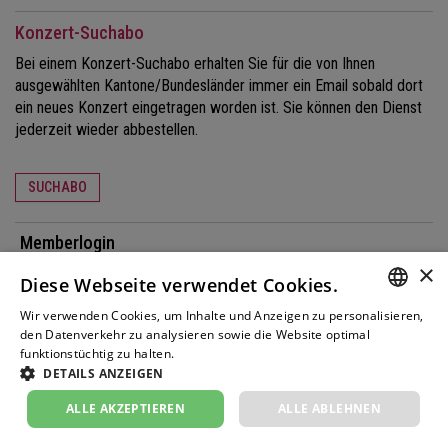
Konzert-Suchabo
Bei einem Konzert-Suchabo erhalten Sie für die von Ihnen
ausgewählten Kantone/Bundesländer immer ein Email sobald dort
ein neues Konzert eingetragen worden ist. Sie können den Dienst
jederzeit wieder abbestellen.
SUCHABO
Memberlogin
×
Benutzername
Diese Webseite verwendet Cookies.
Wir verwenden Cookies, um Inhalte und Anzeigen zu personalisieren,
GERM
den Datenverkehr zu analysieren sowie die Website optimal
Passwort
funktionstüchtig zu halten.
Weitere Informationen
FRENC
DETAILS ANZEIGEN
ITALIA
ANMELDEN
ALLE AKZEPTIEREN
ALLE ABLEHNEN
PASSWORT VERGESSEN?
ENGLI