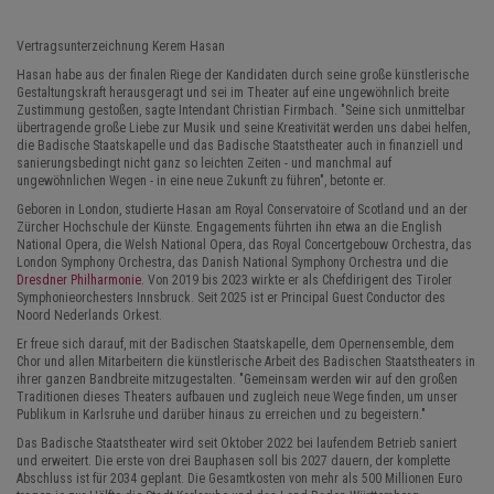
Vertragsunterzeichnung Kerem Hasan
Hasan habe aus der finalen Riege der Kandidaten durch seine große künstlerische
Gestaltungskraft herausgeragt und sei im Theater auf eine ungewöhnlich breite
Zustimmung gestoßen, sagte Intendant Christian Firmbach. "Seine sich unmittelbar
übertragende große Liebe zur Musik und seine Kreativität werden uns dabei helfen,
die Badische Staatskapelle und das Badische Staatstheater auch in finanziell und
sanierungsbedingt nicht ganz so leichten Zeiten - und manchmal auf
ungewöhnlichen Wegen - in eine neue Zukunft zu führen", betonte er.
Geboren in London, studierte Hasan am Royal Conservatoire of Scotland und an der
Zürcher Hochschule der Künste. Engagements führten ihn etwa an die English
National Opera, die Welsh National Opera, das Royal Concertgebouw Orchestra, das
London Symphony Orchestra, das Danish National Symphony Orchestra und die
Dresdner Philharmonie
. Von 2019 bis 2023 wirkte er als Chefdirigent des Tiroler
Symphonieorchesters Innsbruck. Seit 2025 ist er Principal Guest Conductor des
Noord Nederlands Orkest.
Er freue sich darauf, mit der Badischen Staatskapelle, dem Opernensemble, dem
Chor und allen Mitarbeitern die künstlerische Arbeit des Badischen Staatstheaters in
ihrer ganzen Bandbreite mitzugestalten. "Gemeinsam werden wir auf den großen
Traditionen dieses Theaters aufbauen und zugleich neue Wege finden, um unser
Publikum in Karlsruhe und darüber hinaus zu erreichen und zu begeistern."
Das Badische Staatstheater wird seit Oktober 2022 bei laufendem Betrieb saniert
und erweitert. Die erste von drei Bauphasen soll bis 2027 dauern, der komplette
Abschluss ist für 2034 geplant. Die Gesamtkosten von mehr als 500 Millionen Euro