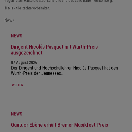
tragen je zur Hälfte die Stadt Karlsruhe und das Land Baden-Württemberg.
© MH - Alle Rechte vorbehalten.
News
NEWS
Dirigent Nicolás Pasquet mit Würth-Preis
ausgezeichnet
07 August 2026
Der Dirigent und Hochschullehrer Nicolás Pasquet hat den
Würth-Preis der Jeunesses…
WEITER
NEWS
Quatuor Ebène erhält Bremer Musikfest-Preis