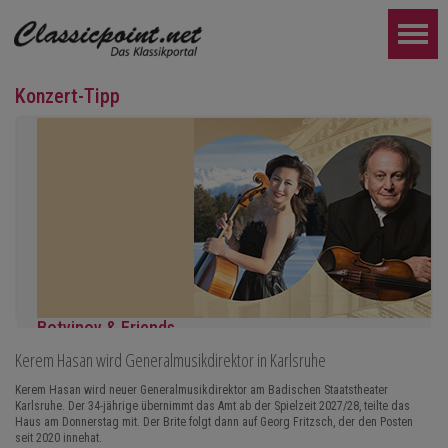
Konzert-Tipp
Botvinov & Friends
Kerem Hasan wird Generalmusikdirektor in Karlsruhe
5. Oktober, Kleine Tonhalle, 19.30
Werke von Sergei Rachmaninoff, Robert Schumann und Astor Piaz
Kerem Hasan wird neuer Generalmusikdirektor am Badischen Staatstheater
Karlsruhe. Der 34-jährige übernimmt das Amt ab der Spielzeit 2027/28, teilte das
WEITER...
Haus am Donnerstag mit. Der Brite folgt dann auf Georg Fritzsch, der den Posten
seit 2020 innehat.