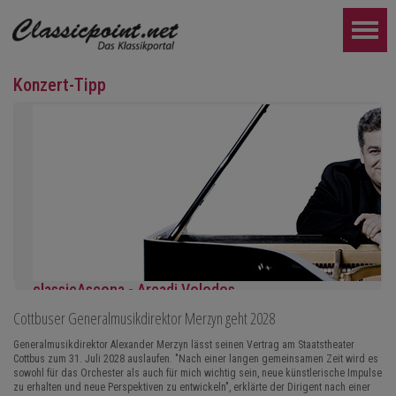
Konzert-Tipp
classicAscona - Arcadi Volodos
Cottbuser Generalmusikdirektor Merzyn geht 2028
Klavierrezital
Samstag, 19.09, 19:30 in Ascona
Generalmusikdirektor Alexander Merzyn lässt seinen Vertrag am Staatstheater
Cottbus zum 31. Juli 2028 auslaufen. "Nach einer langen gemeinsamen Zeit wird es
WEITER...
sowohl für das Orchester als auch für mich wichtig sein, neue künstlerische Impulse
zu erhalten und neue Perspektiven zu entwickeln", erklärte der Dirigent nach einer