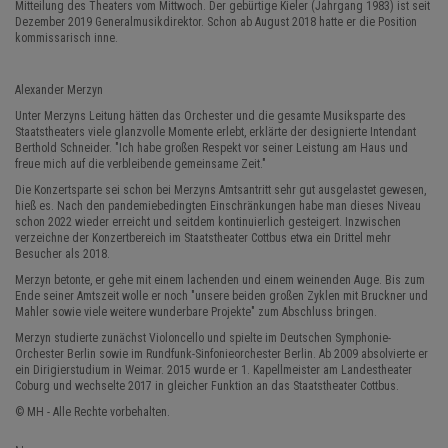
Mitteilung des Theaters vom Mittwoch. Der gebürtige Kieler (Jahrgang 1983) ist seit
Dezember 2019 Generalmusikdirektor. Schon ab August 2018 hatte er die Position
kommissarisch inne.
Alexander Merzyn
Unter Merzyns Leitung hätten das Orchester und die gesamte Musiksparte des
Staatstheaters viele glanzvolle Momente erlebt, erklärte der designierte Intendant
Berthold Schneider. "Ich habe großen Respekt vor seiner Leistung am Haus und
freue mich auf die verbleibende gemeinsame Zeit."
Die Konzertsparte sei schon bei Merzyns Amtsantritt sehr gut ausgelastet gewesen,
hieß es. Nach den pandemiebedingten Einschränkungen habe man dieses Niveau
schon 2022 wieder erreicht und seitdem kontinuierlich gesteigert. Inzwischen
verzeichne der Konzertbereich im Staatstheater Cottbus etwa ein Drittel mehr
Besucher als 2018.
Merzyn betonte, er gehe mit einem lachenden und einem weinenden Auge. Bis zum
Ende seiner Amtszeit wolle er noch "unsere beiden großen Zyklen mit Bruckner und
Mahler sowie viele weitere wunderbare Projekte" zum Abschluss bringen.
Merzyn studierte zunächst Violoncello und spielte im Deutschen Symphonie-
Orchester Berlin sowie im Rundfunk-Sinfonieorchester Berlin. Ab 2009 absolvierte er
ein Dirigierstudium in Weimar. 2015 wurde er 1. Kapellmeister am Landestheater
Coburg und wechselte 2017 in gleicher Funktion an das Staatstheater Cottbus.
© MH - Alle Rechte vorbehalten.