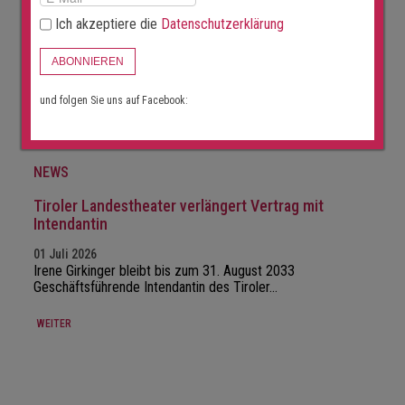
02 Juli 2026
Ich akzeptiere die
Datenschutzerklärung
Der Orchesterdirektor des Brandenburgischen
Staatsorchesters Frankfurt (BSOF) wird neuer…
ABONNIEREN
WEITER
und folgen Sie uns auf Facebook:
NEWS
Tiroler Landestheater verlängert Vertrag mit
Intendantin
01 Juli 2026
Irene Girkinger bleibt bis zum 31. August 2033
Geschäftsführende Intendantin des Tiroler…
WEITER