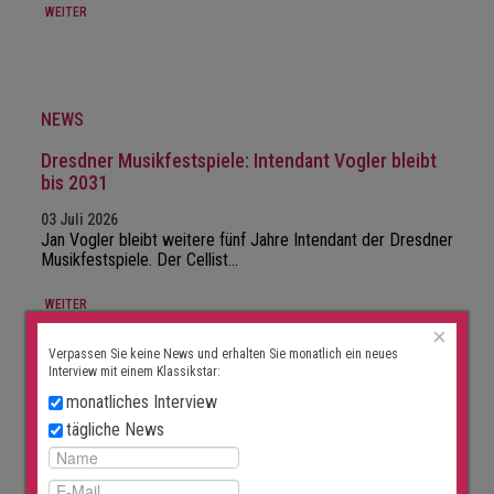
WEITER
NEWS
Dresdner Musikfestspiele: Intendant Vogler bleibt
bis 2031
03 Juli 2026
Jan Vogler bleibt weitere fünf Jahre Intendant der Dresdner
Musikfestspiele. Der Cellist…
WEITER
×
Verpassen Sie keine News und erhalten Sie monatlich ein neues
Interview mit einem Klassikstar:
monatliches Interview
NEWS
tägliche News
Neuer Intendant für Brandenburgisches
Staatsorchester