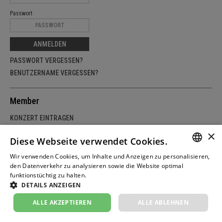
Passwort
ANMELDEN
PASSWORT VERGESSEN?
BENUTZERNAME VERGESSEN?
Member
KONZERT EINTRAGEN
MEINE KONZERTE
×
Diese Webseite verwendet Cookies.
KONZERT STATISTIKEN
Wir verwenden Cookies, um Inhalte und Anzeigen zu personalisieren,
MEINE DATEN UND VERZEICHNISEINTRÄGE
GERM
den Datenverkehr zu analysieren sowie die Website optimal
funktionstüchtig zu halten.
Weitere Informationen
MEMBER WERDEN
FRENC
DETAILS ANZEIGEN
ITALIA
ALLE AKZEPTIEREN
ALLE ABLEHNEN
Informationen
ENGLI