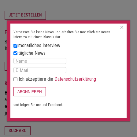
JETZT BESTELLEN
×
Für Veranstalter
Verpassen Sie keine News und erhalten Sie monatlich ein neues
Interview mit einem Klassikstar:
Sie möchten mehr Besucher für Ihre Konzerte?
monatliches Interview
Informieren Sie sich über die Möglichkeiten dieses Portals.
tägliche News
FÜR VERANSTALTER
Ich akzeptiere die
Datenschutzerklärung
Konzert-Suchabo
ABONNIEREN
Bei einem Konzert-Suchabo erhalten Sie für die von Ihnen
ausgewählten Kantone/Bundesländer immer ein Email sobald dort
und folgen Sie uns auf Facebook:
ein neues Konzert eingetragen worden ist. Sie können den Dienst
jederzeit wieder abbestellen.
SUCHABO