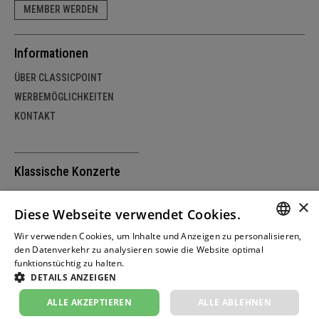
MEMBER WERDEN
Informationen
ÜBER CLASSICPOINT
WERBEMÖGLICHKEITEN
KONTAKT
Klassische Konzerte
SCHWEIZ
×
Diese Webseite verwendet Cookies.
DEUTSCHLAND
ÖSTERREICH
Wir verwenden Cookies, um Inhalte und Anzeigen zu personalisieren,
GERM
den Datenverkehr zu analysieren sowie die Website optimal
funktionstüchtig zu halten.
Weitere Informationen
FRENC
DETAILS ANZEIGEN
© copyright by classicpoint.net | Design und
ITALIA
Projektrealisierung by masterhomepage.ch
ALLE AKZEPTIEREN
ALLE ABLEHNEN
ENGLI