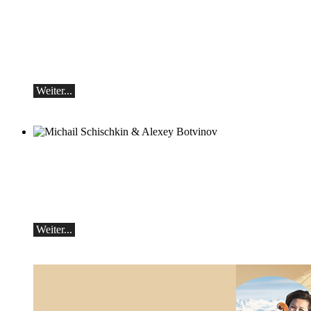
Teo Gheorghiu, Klavier - Im Rausch der
Klangblüten
Klavierrezital
Samstag 29.08.2026, 17:30 im Hotel
Restaurant Hammer (Schweiz)
Weiter...
Michail Schischkin & Alexey Botvinov
Michail Schischkin - Lesung, Gespräch
und Alexey Botvinov - Klavier
Sonntag 16.8.2026, 10:30, Hotel Hammer
(Schweiz)
Weiter...