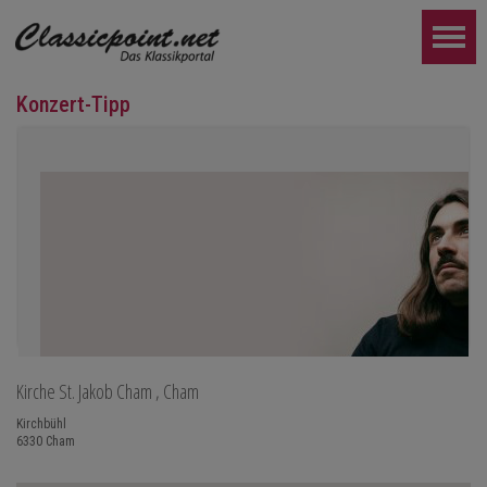
Konzert-Tipp
Kirche St. Jakob Cham
, Cham
Teo Gheorghiu, Klavier - Im Rausch der Klangblüten
Kirchbühl
Klavierrezital
6330
Cham
Samstag 29.08.2026, 17:30 im Hotel Restaurant Hammer (Schwe