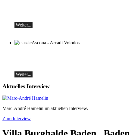
Klavierrezital
Samstag 29.08.2026, 17:30 im Hotel
Restaurant Hammer (Schweiz)
Weiter...
classicAscona - Arcadi Volodos
Klavierrezital
Samstag, 19.09, 19:30 in Ascona
Weiter...
Aktuelles Interview
Marc-André Hamelin im aktuellen Interview.
Zum Interview
Villa Burghalde Baden
, Baden