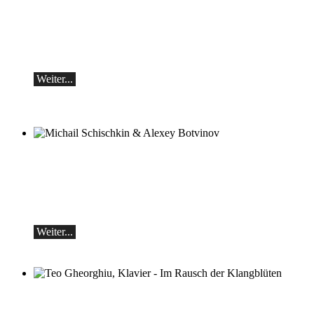
Botvinov & Friends
5. Oktober, Kleine Tonhalle, 19.30
Werke von Sergei Rachmaninoff, Robert
Schumann und Astor Piazzolla
Weiter...
Michail Schischkin & Alexey Botvinov
Michail Schischkin - Lesung, Gespräch
und Alexey Botvinov - Klavier
Sonntag 16.8.2026, 10:30, Hotel Hammer
(Schweiz)
Weiter...
Teo Gheorghiu, Klavier - Im Rausch der
Klangblüten