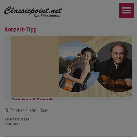
Konzert-Tipp
Botvinov & Friends
St. Thomas Kirche
, Baar
5. Oktober, Kleine Tonhalle, 19.30
Werke von Sergei Rachmaninoff, Robert Schumann und Astor Piaz
Talacherstrasse
6340
Baar
WEITER...