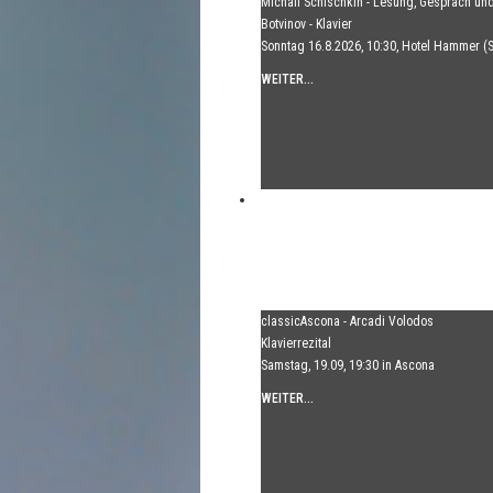
Michail Schischkin - Lesung, Gespräch und
Botvinov - Klavier
Sonntag 16.8.2026, 10:30, Hotel Hammer (
WEITER...
classicAscona - Arcadi Volodos
Klavierrezital
Samstag, 19.09, 19:30 in Ascona
WEITER...