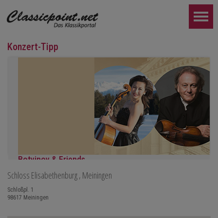
Konzert-Tipp
Botvinov & Friends
Schloss Elisabethenburg
, Meiningen
5. Oktober, Kleine Tonhalle, 19.30
Werke von Sergei Rachmaninoff, Robert Schumann und Astor Piaz
Schloßpl. 1
98617
Meiningen
WEITER...