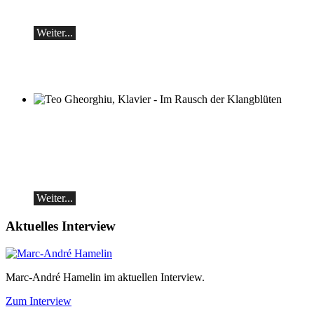
Samstag, 19.09, 19:30 in Ascona
Weiter...
Teo Gheorghiu, Klavier - Im Rausch der
Klangblüten
Klavierrezital
Samstag 29.08.2026, 17:30 im Hotel
Restaurant Hammer (Schweiz)
Weiter...
Aktuelles Interview
Marc-André Hamelin im aktuellen Interview.
Zum Interview