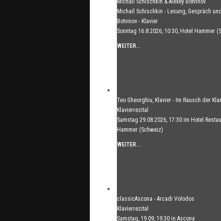
Michail Schischkin & Alexey Botvinov
Michail Schischkin - Lesung, Gespräch und
Botvinov - Klavier
Sonntag 16.8.2026, 10:30, Hotel Hammer (
WEITER...
Teo Gheorghiu, Klavier - Im Rausch der Kla
Klavierrezital
Samstag 29.08.2026, 17:30 im Hotel Restau
Hammer (Schweiz)
WEITER...
classicAscona - Arcadi Volodos
Klavierrezital
Samstag, 19.09, 19:30 in Ascona