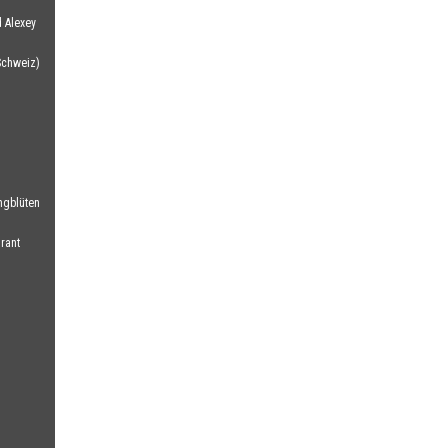
 Alexey
Schweiz)
ngblüten
rant