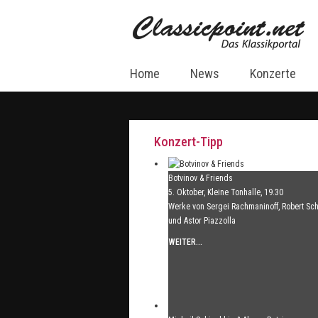
Home
News
Konzerte
Konzert-Tipp
Botvinov & Friends
5. Oktober, Kleine Tonhalle, 19.30
Werke von Sergei Rachmaninoff, Robert S
und Astor Piazzolla
WEITER...