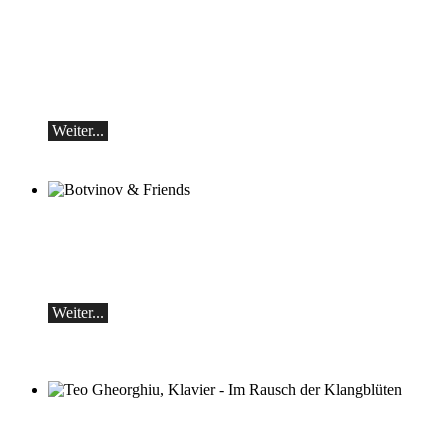
Michail Schischkin & Alexey Botvinov
Michail Schischkin - Lesung, Gespräch
und Alexey Botvinov - Klavier
Sonntag 16.8.2026, 10:30, Hotel Hammer
(Schweiz)
Weiter...
Botvinov & Friends
5. Oktober, Kleine Tonhalle, 19.30
Werke von Sergei Rachmaninoff, Robert
Schumann und Astor Piazzolla
Weiter...
Teo Gheorghiu, Klavier - Im Rausch der
Klangblüten