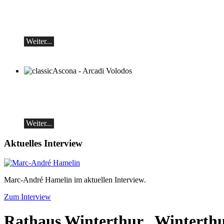
Klavierrezital
Samstag 29.08.2026, 17:30 im Hotel
Restaurant Hammer (Schweiz)
Weiter...
classicAscona - Arcadi Volodos
Klavierrezital
Samstag, 19.09, 19:30 in Ascona
Weiter...
Aktuelles Interview
Marc-André Hamelin im aktuellen Interview.
Zum Interview
Rathaus Winterthur
, Winterth