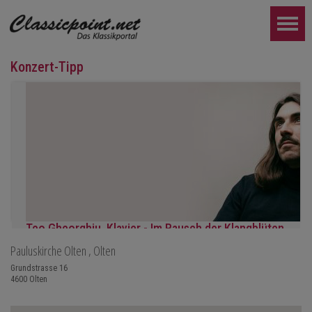
Konzert-Tipp
Teo Gheorghiu, Klavier - Im Rausch der Klangblüten
Pauluskirche Olten
, Olten
Klavierrezital
Samstag 29.08.2026, 17:30 im Hotel Restaurant Hammer (Schwe
Grundstrasse 16
4600
Olten
WEITER...