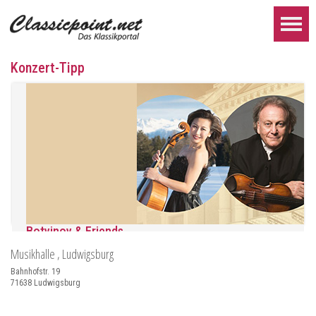
Konzert-Tipp
Botvinov & Friends
Musikhalle
, Ludwigsburg
5. Oktober, Kleine Tonhalle, 19.30
Werke von Sergei Rachmaninoff, Robert Schumann und Astor Piaz
Bahnhofstr. 19
71638
Ludwigsburg
WEITER...