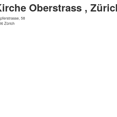
irche Oberstrass
, Züric
pferstrasse, 58
06
Zürich