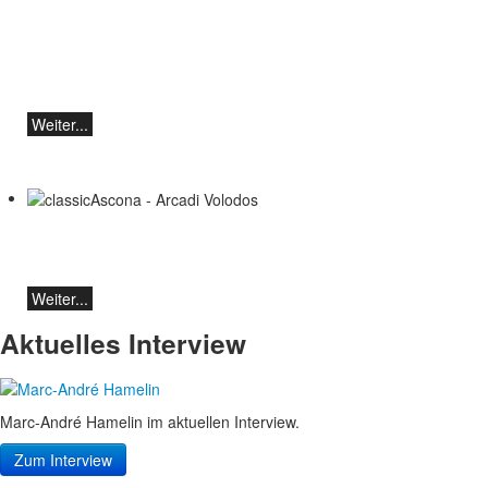
Teo Gheorghiu, Klavier - Im Rausch der
Klangblüten
Klavierrezital
Samstag 29.08.2026, 17:30 im Hotel
Restaurant Hammer (Schweiz)
Weiter...
classicAscona - Arcadi Volodos
Klavierrezital
Samstag, 19.09, 19:30 in Ascona
Weiter...
Aktuelles Interview
Marc-André Hamelin im aktuellen Interview.
Zum Interview