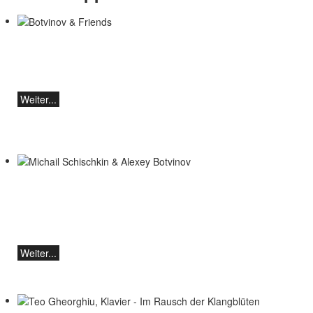
Botvinov & Friends
5. Oktober, Kleine Tonhalle, 19.30
Werke von Sergei Rachmaninoff, Robert
Schumann und Astor Piazzolla
Weiter...
Michail Schischkin & Alexey Botvinov
Michail Schischkin - Lesung, Gespräch
und Alexey Botvinov - Klavier
Sonntag 16.8.2026, 10:30, Hotel Hammer
(Schweiz)
Weiter...