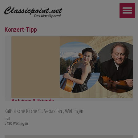
Konzert-Tipp
Botvinov & Friends
Katholische Kirche St. Sebastian
, Wettingen
5. Oktober, Kleine Tonhalle, 19.30
Werke von Sergei Rachmaninoff, Robert Schumann und Astor Piaz
null
5430
Wettingen
WEITER...