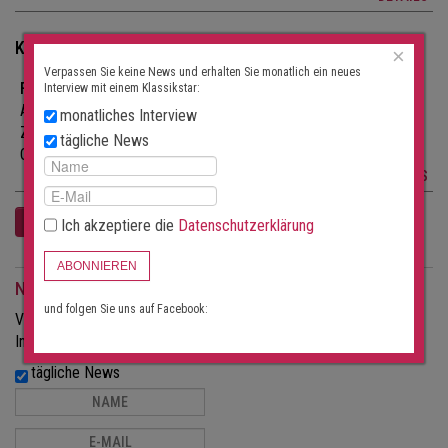
Klassische Konzerte am 02.12.2026
×
Verpassen Sie keine News und erhalten Sie monatlich ein neues
Fermata Musica Dezember 26
Interview mit einem Klassikstar:
Advent- und Weihnachtsmelodien
monatliches Interview
Zeit: 17:30
tägliche News
Ort:
Solothurn, Jesuitenkirche
DETAILS
Ich akzeptiere die
Datenschutzerklärung
ABONNIEREN
Newsletter
und folgen Sie uns auf Facebook:
Verpassen Sie keine News und erhalten Sie monatlich ein neues
Interview mit einem Klassikstar:
tägliche News