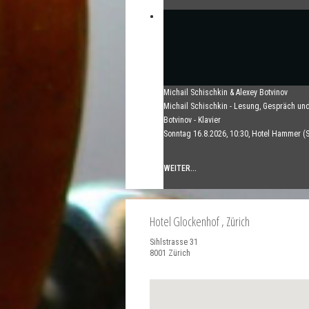
Teo Gheorghiu, Klavier - Im Rausch der Kla
Michail Schischkin & Alexey Botvinov
Klavierrezital
Michail Schischkin - Lesung, Gespräch und
Samstag 29.08.2026, 17:30 im Hotel Restau
Botvinov - Klavier
Hammer (Schweiz)
Sonntag 16.8.2026, 10:30, Hotel Hammer (
WEITER...
WEITER...
Hotel Glockenhof
, Zürich
Sihlstrasse 31
8001
Zürich