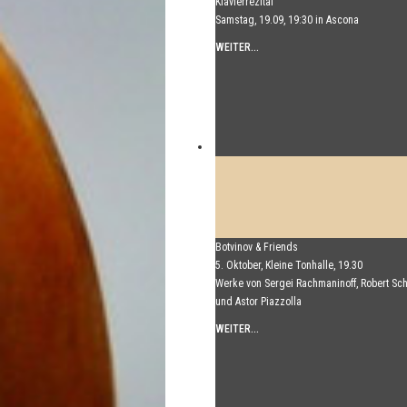
Klavierrezital
Samstag, 19.09, 19:30 in Ascona
WEITER...
Botvinov & Friends
5. Oktober, Kleine Tonhalle, 19.30
Werke von Sergei Rachmaninoff, Robert S
und Astor Piazzolla
WEITER...