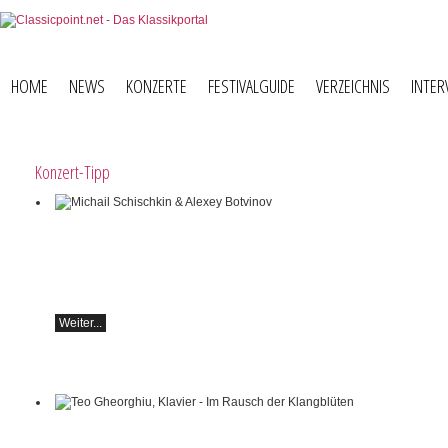
HOME
NEWS
KONZERTE
FESTIVALGUIDE
VERZEICHNIS
INTER
Konzert-Tipp
Michail Schischkin & Alexey Botvinov
Michail Schischkin - Lesung, Gespräch und
Alexey Botvinov - Klavier
Sonntag 16.8.2026, 10:30, Hotel Hammer
(Schweiz)
Weiter...
Teo Gheorghiu, Klavier - Im Rausch der
Klangblüten