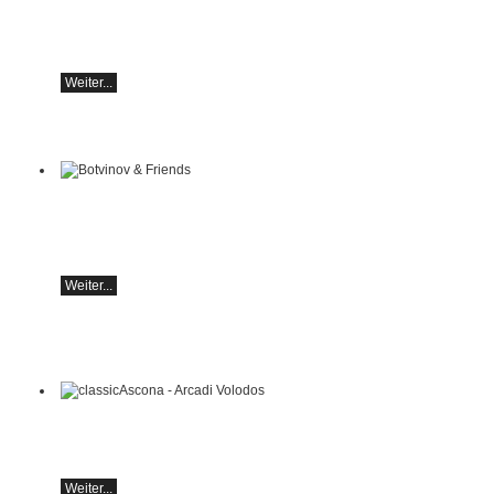
Klavierrezital
Samstag 29.08.2026, 17:30 im Hotel Restaurant
Hammer (Schweiz)
Weiter...
Botvinov & Friends
5. Oktober, Kleine Tonhalle, 19.30
Werke von Sergei Rachmaninoff, Robert
Schumann und Astor Piazzolla
Weiter...
classicAscona - Arcadi Volodos
Klavierrezital
Samstag, 19.09, 19:30 in Ascona
Weiter...