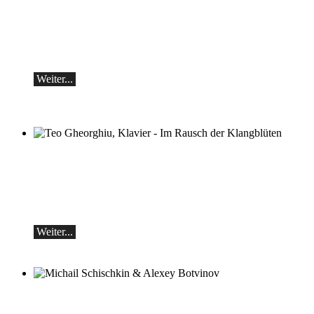
Botvinov & Friends
5. Oktober, Kleine Tonhalle, 19.30
Werke von Sergei Rachmaninoff, Robert
Schumann und Astor Piazzolla
Weiter...
Teo Gheorghiu, Klavier - Im Rausch der
Klangblüten
Klavierrezital
Samstag 29.08.2026, 17:30 im Hotel
Restaurant Hammer (Schweiz)
Weiter...
Michail Schischkin & Alexey Botvinov
Michail Schischkin - Lesung, Gespräch