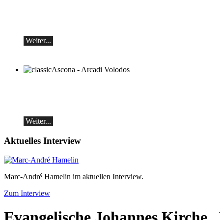
und Alexey Botvinov - Klavier
Sonntag 16.8.2026, 10:30, Hotel Hammer
(Schweiz)
Weiter...
classicAscona - Arcadi Volodos
Klavierrezital
Samstag, 19.09, 19:30 in Ascona
Weiter...
Aktuelles Interview
Marc-André Hamelin im aktuellen Interview.
Zum Interview
Evangelische Johannes Kirche
,