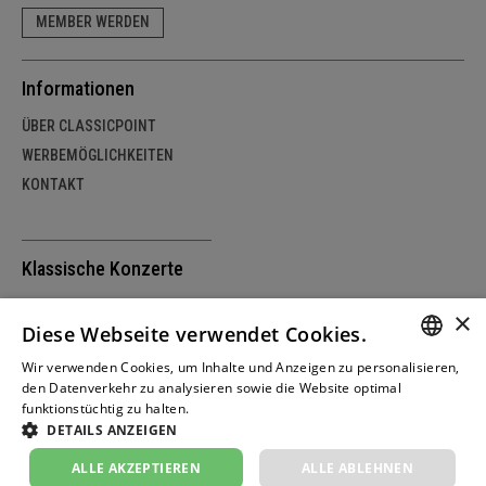
MEMBER WERDEN
Informationen
ÜBER CLASSICPOINT
WERBEMÖGLICHKEITEN
KONTAKT
Klassische Konzerte
SCHWEIZ
×
Diese Webseite verwendet Cookies.
DEUTSCHLAND
ÖSTERREICH
Wir verwenden Cookies, um Inhalte und Anzeigen zu personalisieren,
GERM
den Datenverkehr zu analysieren sowie die Website optimal
funktionstüchtig zu halten.
Weitere Informationen
FRENC
DETAILS ANZEIGEN
© copyright by classicpoint.net | Design und
ITALIA
Projektrealisierung by masterhomepage.ch
ALLE AKZEPTIEREN
ALLE ABLEHNEN