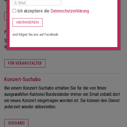
Ich akzeptiere die
Datenschutzerklärung
JETZT BESTELLEN
ABONNIEREN
Für Veranstalter
und folgen Sie uns auf Facebook:
Sie möchten mehr Besucher für Ihre Konzerte?
Informieren Sie sich über die Möglichkeiten dieses Portals.
FÜR VERANSTALTER
Konzert-Suchabo
Bei einem Konzert-Suchabo erhalten Sie für die von Ihnen
ausgewählten Kantone/Bundesländer immer ein Email sobald dort
ein neues Konzert eingetragen worden ist. Sie können den Dienst
jederzeit wieder abbestellen.
SUCHABO