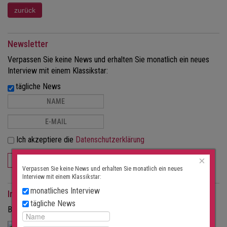
Newsletter
Verpassen Sie keine News und erhalten Sie monatlich ein neues
Interview mit einem Klassikstar:
tägliche News
Ich akzeptiere die
Datenschutzerklärung
×
ABONNIEREN
Verpassen Sie keine News und erhalten Sie monatlich ein neues
Interview mit einem Klassikstar:
monatliches Interview
Interviews als Magazin
tägliche News
Bestellen Sie die Interviews in gedruckter Form als Magazin.