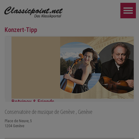
Konzert-Tipp
Botvinov & Friends
Conservatoire de musique de Genève
, Genève
5. Oktober, Kleine Tonhalle, 19.30
Werke von Sergei Rachmaninoff, Robert Schumann und Astor Piaz
Place de Neuve, 5
1204
Genève
WEITER...