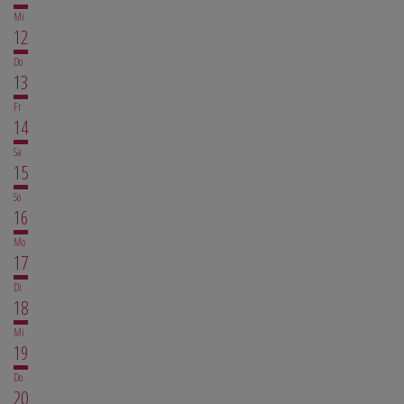
Mi
12
Do
13
Fr
14
Sa
15
So
16
Mo
17
Di
18
Mi
19
Do
20