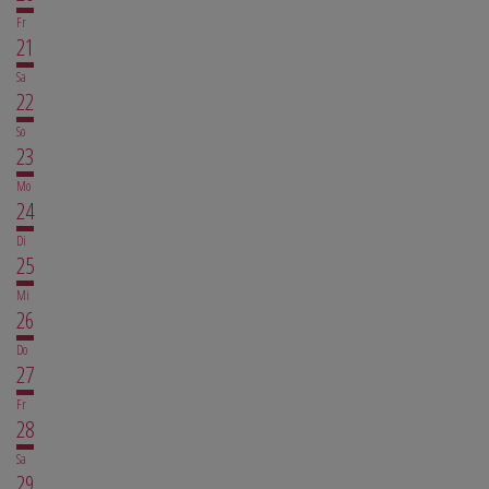
Fr
21
Sa
22
So
23
Mo
24
Di
25
Mi
26
Do
27
Fr
28
Sa
29