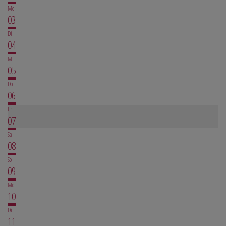
Mo
03
Di
04
Mi
05
Do
06
Fr
07
Sa
08
So
09
Mo
10
Di
11