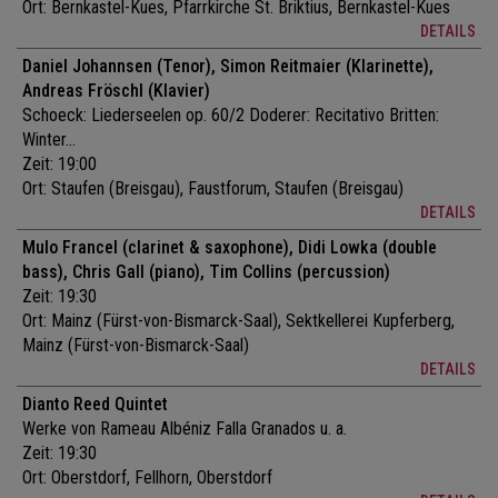
Ort:
Bernkastel-Kues, Pfarrkirche St. Briktius, Bernkastel-Kues
DETAILS
Daniel Johannsen (Tenor), Simon Reitmaier (Klarinette),
Andreas Fröschl (Klavier)
Schoeck: Liederseelen op. 60/2 Doderer: Recitativo Britten:
Winter...
Zeit: 19:00
Ort:
Staufen (Breisgau), Faustforum, Staufen (Breisgau)
DETAILS
Mulo Francel (clarinet & saxophone), Didi Lowka (double
bass), Chris Gall (piano), Tim Collins (percussion)
Zeit: 19:30
Ort:
Mainz (Fürst-von-Bismarck-Saal), Sektkellerei Kupferberg,
Mainz (Fürst-von-Bismarck-Saal)
DETAILS
Dianto Reed Quintet
Werke von Rameau Albéniz Falla Granados u. a.
Zeit: 19:30
Ort:
Oberstdorf, Fellhorn, Oberstdorf