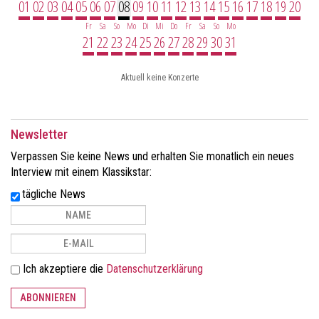
01
02
03
04
05
06
07
08
09
10
11
12
13
14
15
16
17
18
19
20
Fr
Sa
So
Mo
Di
Mi
Do
Fr
Sa
So
Mo
21
22
23
24
25
26
27
28
29
30
31
Aktuell keine Konzerte
Newsletter
Verpassen Sie keine News und erhalten Sie monatlich ein neues
Interview mit einem Klassikstar:
tägliche News
Ich akzeptiere die
Datenschutzerklärung
ABONNIEREN