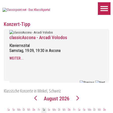
Konzert-Tipp
classicAscona - Arcadi Volodos
Klavierrezital
Samstag, 19.09, 19:30 in Ascona
WEITER...
Klassische Konzerte in Winkel, Schweiz
August 2026
Sa
So
Mo
Di
Mi
Do
Fr
Sa
So
Mo
Di
Mi
Do
Fr
Sa
So
Mo
Di
Mi
Do