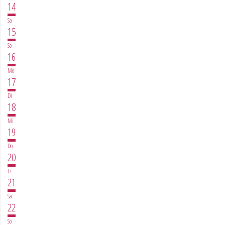
14
Sa
15
So
16
Mo
17
Di
18
Mi
19
Do
20
Fr
21
Sa
22
So