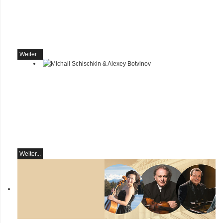
Klavierrezital
Samstag 29.08.2026, 17:30
im Hotel Restaurant Hammer
(Schweiz)
Weiter...
Michail Schischkin & Alexey
Botvinov
Michail Schischkin - Lesung,
Gespräch und Alexey
Botvinov - Klavier
Sonntag 16.8.2026, 10:30,
Hotel Hammer (Schweiz)
Weiter...