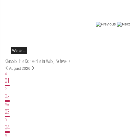
Botvinov & Friends
5. Oktober, Kleine Tonhalle,
19.30
Werke von Sergei
Rachmaninoff, Robert
Schumann und Astor
Piazzolla
Weiter...
Klassische Konzerte in Vals, Schweiz
August 2026
Sa
01
So
02
Mo
03
Di
04
Mi