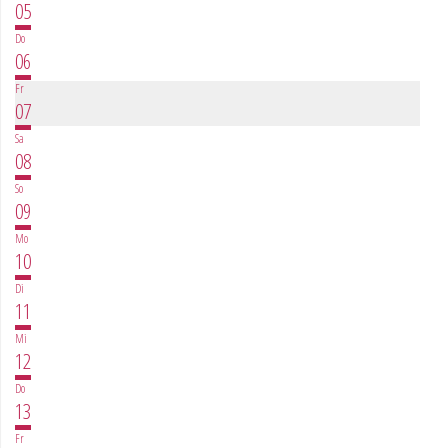
05
Do
06
Fr
07
Sa
08
So
09
Mo
10
Di
11
Mi
12
Do
13
Fr