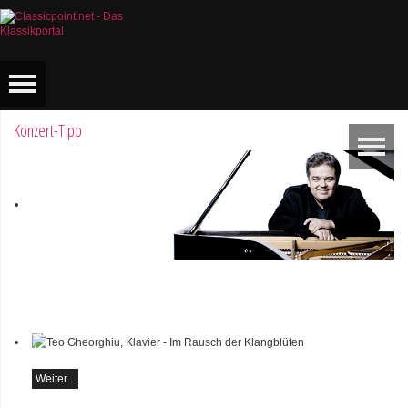
Konzert-Tipp
classicAscona - Arcadi
Volodos
Klavierrezital
Samstag, 19.09, 19:30 in
Ascona
Teo Gheorghiu,
Weiter...
Klavier - Im Rausch
der Klangblüten